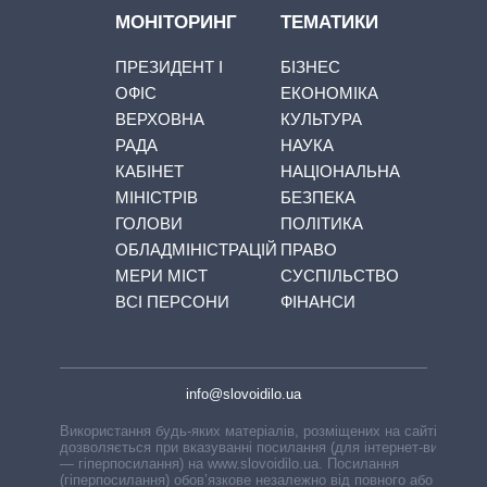
МОНІТОРИНГ
ТЕМАТИКИ
ПРЕЗИДЕНТ І
БІЗНЕС
ОФІС
ЕКОНОМІКА
ВЕРХОВНА
КУЛЬТУРА
РАДА
НАУКА
КАБІНЕТ
НАЦІОНАЛЬНА
МІНІСТРІВ
БЕЗПЕКА
ГОЛОВИ
ПОЛІТИКА
ОБЛАДМІНІСТРАЦІЙ
ПРАВО
МЕРИ МІСТ
СУСПІЛЬСТВО
ВСІ ПЕРСОНИ
ФІНАНСИ
info@slovoidilo.ua
Використання будь-яких матеріалів, розміщених на сайті,
дозволяється при вказуванні посилання (для інтернет-видань
— гіперпосилання) на www.slovoidilo.ua. Посилання
(гіперпосилання) обов’язкове незалежно від повного або