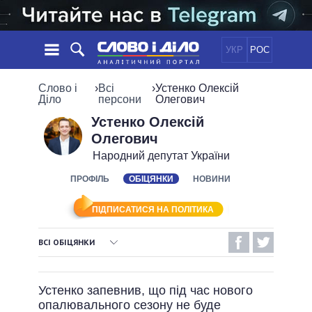
УКР
РОС
НОВИНИ
Слово і
›
Всі
›
Устенко Олексій
Діло
персони
Олегович
ОБIЦЯНКИ
СТРІЧКА
ПОЛІТИКА
Устенко Олексій
Олегович
ПОДІЇ
ЕКОНОМІКА
ПОЛIТИКИ
Народний депутат України
СТАТТІ
СУСПІЛЬСТВО
ІНФОГРАФІКА
ПРОФІЛЬ
ОБІЦЯНКИ
НОВИНИ
ДУМКИ
СВІТ
УСІ ПОЛІТИКИ
ОГЛЯДИ
ПРЕЗИДЕНТ І ОФІС
ВІДЕО
ПІДПИСАТИСЯ НА ПОЛІТИКА
ДАЙДЖЕСТИ
ВЕРХОВНА РАДА
ПІДТРИМАТИ
КАБІНЕТ МІНІСТРІВ
ВСІ ОБІЦЯНКИ
ГОЛОВИ ОБЛАДМІНІСТРАЦІЙ
ВИКОНАНІ ОБІЦЯНКИ
ПОРІВНЯННЯ ПОЛІТИКІВ
МЕРИ МІСТ
Устенко запевнив, що під час нового
НЕВИКОНАНІ ОБІЦЯНКИ
ВСІ ПЕРСОНИ
опалювального сезону не буде