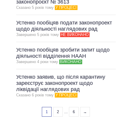
законопроєкт № 3613
Сказано 5 рокiв тому
У ПРОЦЕСІ
Устенко пообіцяв подати законопроект
щодо діяльності наглядових рад
Завершено 5 рокiв тому
НЕ ВИКОНАНО
Устенко пообіцяв зробити запит щодо
діяльності відділення НААН
Завершено 4 роки тому
ВИКОНАНО
Устенко заявив, що після карантину
зареєструє законопроект щодо
ліквідації наглядових рад
Сказано 6 рокiв тому
У ПРОЦЕСІ
1
2
...
6
→