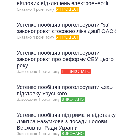
ОБІЦЯНКИ У ПРОЦЕСІ
віялових відключень електроенергії
Сказано 4 роки тому
У ПРОЦЕСІ
ВСІ ОБІЦЯНКИ
АРХІВНІ ОБІЦЯНКИ
Устенко пообіцяв проголосувати "за"
законопроєкт стосовно ліквідації ОАСК
Сказано 4 роки тому
У ПРОЦЕСІ
Устенко пообіцяв проголосувати
законопроєкт про реформу СБУ цього
року
Завершено 4 роки тому
НЕ ВИКОНАНО
Устенко пообіцяв проголосувати «за»
відставку Уруського
Завершено 4 роки тому
ВИКОНАНО
Устенко пообіцяв підтримати відставку
Дмитра Разумкова з посади Голови
Верховної Ради України
Завершено 4 роки тому
ВИКОНАНО