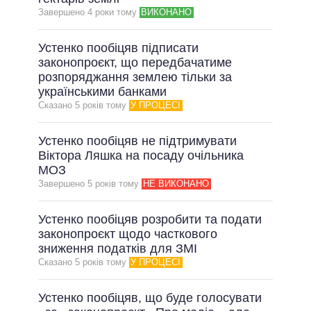
Завершено 4 роки тому
ВИКОНАНО
Устенко пообіцяв підписати
законопроєкт, що передбачатиме
розпоряджання землею тільки за
українськими банками
Сказано 5 рокiв тому
У ПРОЦЕСІ
Устенко пообіцяв не підтримувати
Віктора Ляшка на посаду очільника
МОЗ
Завершено 5 рокiв тому
НЕ ВИКОНАНО
Устенко пообіцяв розробити та подати
законопроєкт щодо часткового
зниження податків для ЗМІ
Сказано 5 рокiв тому
У ПРОЦЕСІ
Устенко пообіцяв, що буде голосувати