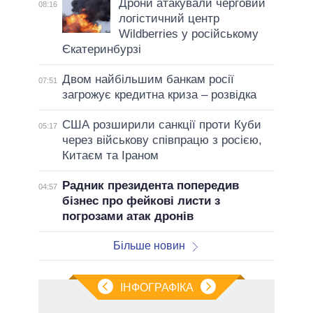
Дрони атакували черговий
08:16
логістичний центр
Wildberries у російському
Єкатеринбурзі
Двом найбільшим банкам росії
07:51
загрожує кредитна криза – розвідка
США розширили санкції проти Куби
05:17
через військову співпрацю з росією,
Китаєм та Іраном
Радник президента попередив
04:57
бізнес про фейкові листи з
погрозами атак дронів
Більше новин
ІНФОГРАФІКА