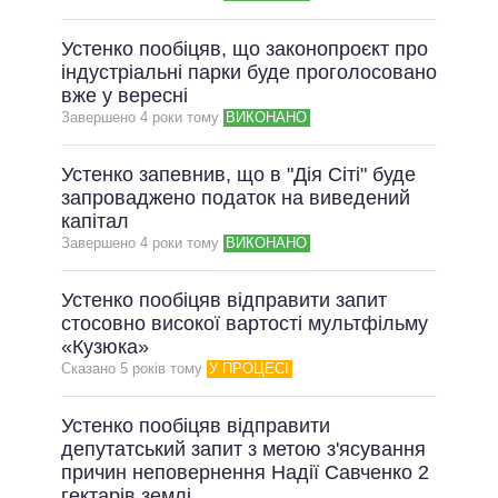
Устенко пообіцяв, що законопроєкт про
індустріальні парки буде проголосовано
вже у вересні
Завершено 4 роки тому
ВИКОНАНО
Устенко запевнив, що в "Дія Сіті" буде
запроваджено податок на виведений
капітал
Завершено 4 роки тому
ВИКОНАНО
Устенко пообіцяв відправити запит
стосовно високої вартості мультфільму
«Кузюка»
Сказано 5 рокiв тому
У ПРОЦЕСІ
Устенко пообіцяв відправити
депутатський запит з метою з'ясування
причин неповернення Надії Савченко 2
гектарів землі