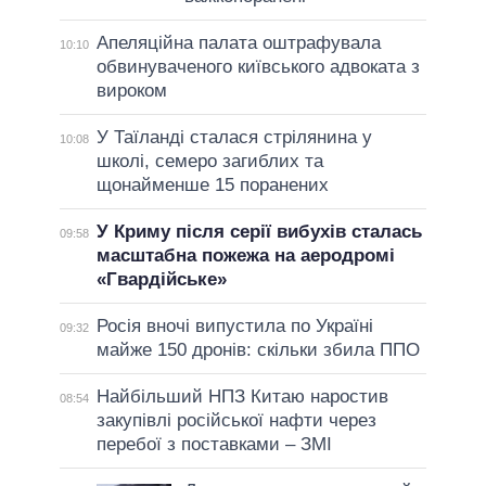
Апеляційна палата оштрафувала
10:10
обвинуваченого київського адвоката з
вироком
У Таїланді сталася стрілянина у
10:08
школі, семеро загиблих та
щонайменше 15 поранених
У Криму після серії вибухів сталась
09:58
масштабна пожежа на аеродромі
«Гвардійське»
Росія вночі випустила по Україні
09:32
майже 150 дронів: скільки збила ППО
Найбільший НПЗ Китаю наростив
08:54
закупівлі російської нафти через
перебої з поставками – ЗМІ