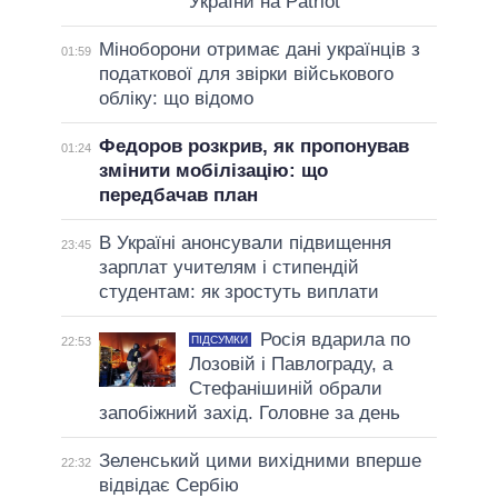
України на Patriot
Міноборони отримає дані українців з
01:59
податкової для звірки військового
обліку: що відомо
Федоров розкрив, як пропонував
01:24
змінити мобілізацію: що
передбачав план
В Україні анонсували підвищення
23:45
зарплат учителям і стипендій
студентам: як зростуть виплати
Росія вдарила по
ПІДСУМКИ
22:53
Лозовій і Павлограду, а
Стефанішиній обрали
запобіжний захід. Головне за день
Зеленський цими вихідними вперше
22:32
відвідає Сербію