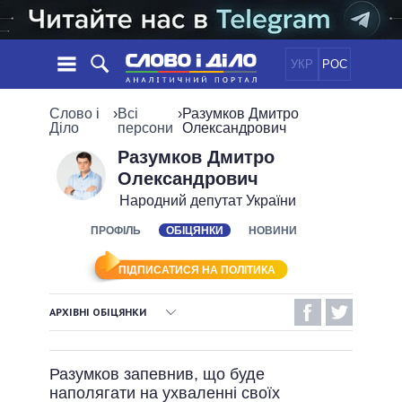
УКР
РОС
НОВИНИ
Слово і
›
Всі
›
Разумков Дмитро
Діло
персони
Олександрович
ОБIЦЯНКИ
СТРІЧКА
ПОЛІТИКА
Разумков Дмитро
Олександрович
ПОДІЇ
ЕКОНОМІКА
ПОЛIТИКИ
Народний депутат України
СТАТТІ
СУСПІЛЬСТВО
ІНФОГРАФІКА
ПРОФІЛЬ
ОБІЦЯНКИ
НОВИНИ
ДУМКИ
СВІТ
УСІ ПОЛІТИКИ
ОГЛЯДИ
ПРЕЗИДЕНТ І ОФІС
ВІДЕО
ПІДПИСАТИСЯ НА ПОЛІТИКА
ДАЙДЖЕСТИ
ВЕРХОВНА РАДА
ПІДТРИМАТИ
КАБІНЕТ МІНІСТРІВ
АРХІВНІ ОБІЦЯНКИ
ГОЛОВИ ОБЛАДМІНІСТРАЦІЙ
ВИКОНАНІ ОБІЦЯНКИ
ПОРІВНЯННЯ ПОЛІТИКІВ
МЕРИ МІСТ
Разумков запевнив, що буде
НЕВИКОНАНІ ОБІЦЯНКИ
ВСІ ПЕРСОНИ
наполягати на ухваленні своїх