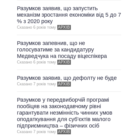
Разумков заявив, що запустить
механізм зростання економіки від 5 до 7
% з 2020 року
Сказано 6 рокiв тому
АРХІВ
Разумков запевнив, що не
голосуватиме за кандидатуру
Медведчука на посаду віцеспікера
Сказано 6 рокiв тому
АРХІВ
Разумков заявив, що дефолту не буде
Сказано 7 рокiв тому
АРХІВ
Разумков у передвиборчій програмі
пообіцяв на законодавчому рівні
гарантувати незмінність чинних умов
оподаткування для суб’єктів малого
підприємництва – фізичних осіб
Сказано 7 рокiв тому
АРХІВ