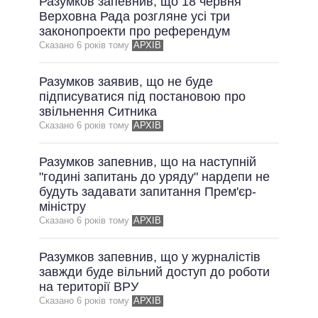
Разумков запевнив, що 18 червня
Верховна Рада розгляне усі три
законопроекти про референдум
Сказано 6 рокiв тому
АРХІВ
Разумков заявив, що не буде
підписуватися під постановою про
звільнення Ситника
Сказано 6 рокiв тому
АРХІВ
Разумков запевнив, що на наступній
"годині запитань до уряду" нардепи не
будуть задавати запитання Прем'єр-
міністру
Сказано 6 рокiв тому
АРХІВ
Разумков запевнив, що у журналістів
завжди буде вільний доступ до роботи
на території ВРУ
Сказано 6 рокiв тому
АРХІВ