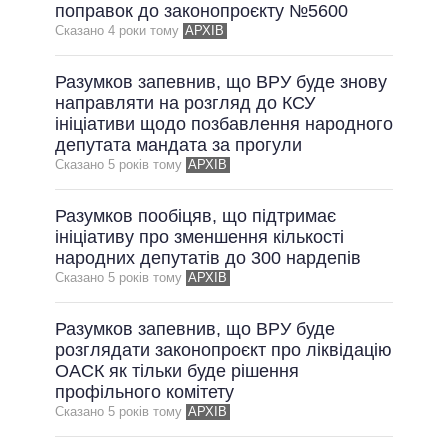
ОБІЦЯНКИ У ПРОЦЕСІ
поправок до законопроєкту №5600
Сказано 4 роки тому
АРХІВ
ВСІ ОБІЦЯНКИ
АРХІВНІ ОБІЦЯНКИ
Разумков запевнив, що ВРУ буде знову
направляти на розгляд до КСУ
ініціативи щодо позбавлення народного
депутата мандата за прогули
Сказано 5 рокiв тому
АРХІВ
Разумков пообіцяв, що підтримає
ініціативу про зменшення кількості
народних депутатів до 300 нардепів
Сказано 5 рокiв тому
АРХІВ
Разумков запевнив, що ВРУ буде
розглядати законопроєкт про ліквідацію
ОАСК як тільки буде рішення
профільного комітету
Сказано 5 рокiв тому
АРХІВ