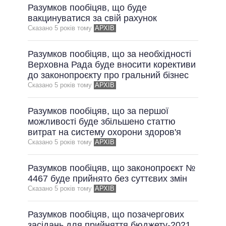
Разумков пообіцяв, що буде
вакцинуватися за свій рахунок
Сказано 5 рокiв тому
АРХІВ
Разумков пообіцяв, що за необхідності
Верховна Рада буде вносити корективи
до законопроєкту про гральний бізнес
Сказано 5 рокiв тому
АРХІВ
Разумков пообіцяв, що за першої
можливості буде збільшено статтю
витрат на систему охорони здоров'я
Сказано 5 рокiв тому
АРХІВ
Разумков пообіцяв, що законопроєкт №
4467 буде прийнято без суттєвих змін
Сказано 5 рокiв тому
АРХІВ
Разумков пообіцяв, що позачергових
засідань для прийняття бюджету-2021