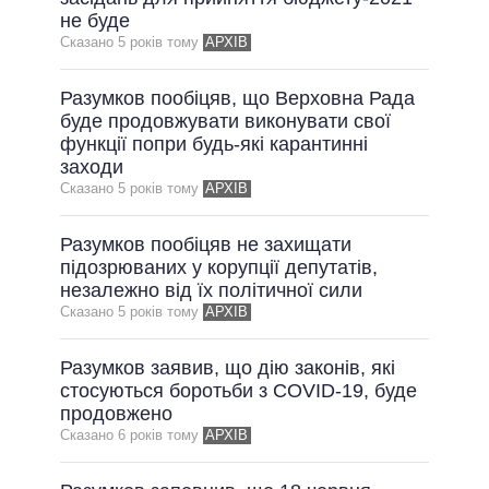
не буде
Сказано 5 рокiв тому
АРХІВ
Разумков пообіцяв, що Верховна Рада
буде продовжувати виконувати свої
функції попри будь-які карантинні
заходи
Сказано 5 рокiв тому
АРХІВ
Разумков пообіцяв не захищати
підозрюваних у корупції депутатів,
незалежно від їх політичної сили
Сказано 5 рокiв тому
АРХІВ
Разумков заявив, що дію законів, які
стосуються боротьби з COVID-19, буде
продовжено
Сказано 6 рокiв тому
АРХІВ