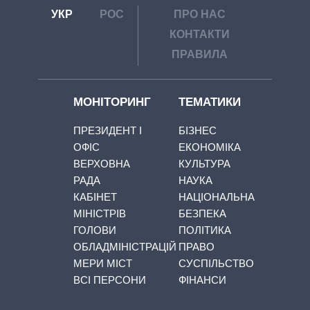
УКР
РОС
ПРО НАС
КОНТАКТИ
ПРАВИЛА
МОНІТОРИНГ
ТЕМАТИКИ
ПРЕЗИДЕНТ І
БІЗНЕС
ОФІС
ЕКОНОМІКА
ВЕРХОВНА
КУЛЬТУРА
РАДА
НАУКА
КАБІНЕТ
НАЦІОНАЛЬНА
МІНІСТРІВ
БЕЗПЕКА
ГОЛОВИ
ПОЛІТИКА
ОБЛАДМІНІСТРАЦІЙ
ПРАВО
МЕРИ МІСТ
СУСПІЛЬСТВО
ВСІ ПЕРСОНИ
ФІНАНСИ