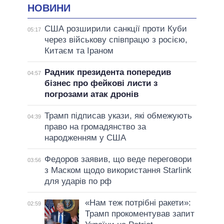
НОВИНИ
США розширили санкції проти Куби
05:17
через військову співпрацю з росією,
Китаєм та Іраном
Радник президента попередив
04:57
бізнес про фейкові листи з
погрозами атак дронів
Трамп підписав укази, які обмежують
04:39
право на громадянство за
народженням у США
Федоров заявив, що веде переговори
03:56
з Маском щодо використання Starlink
для ударів по рф
«Нам теж потрібні ракети»:
02:59
Трамп прокоментував запит