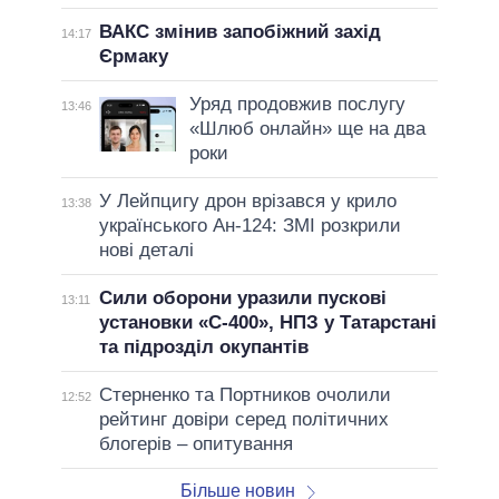
ВАКС змінив запобіжний захід
14:17
Єрмаку
Уряд продовжив послугу
13:46
«Шлюб онлайн» ще на два
роки
У Лейпцигу дрон врізався у крило
13:38
українського Ан-124: ЗМІ розкрили
нові деталі
Сили оборони уразили пускові
13:11
установки «С-400», НПЗ у Татарстані
та підрозділ окупантів
Стерненко та Портников очолили
12:52
рейтинг довіри серед політичних
блогерів – опитування
Більше новин