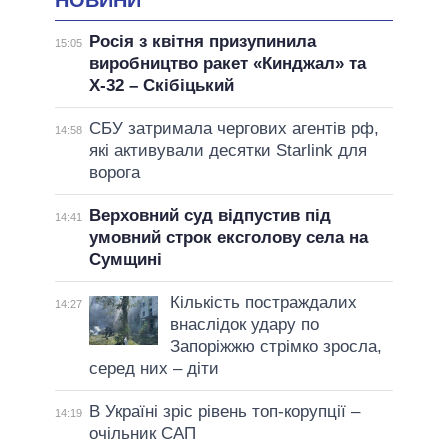
НОВИНИ
Росія з квітня призупинила
15:05
виробництво ракет «Кинджал» та
Х-32 – Скібіцький
СБУ затримала чергових агентів рф,
14:58
які активували десятки Starlink для
ворога
Верховний суд відпустив під
14:41
умовний строк ексголову села на
Сумщині
Кількість постраждалих
14:27
внаслідок удару по
Запоріжжю стрімко зросла,
серед них – діти
В Україні зріс рівень топ-корупції –
14:19
очільник САП