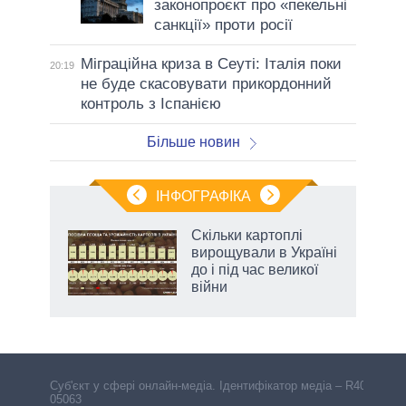
законопроєкт про «пекельні
санкції» проти росії
Міграційна криза в Сеуті: Італія поки
20:19
не буде скасовувати прикордонний
контроль з Іспанією
Більше новин
ІНФОГРАФІКА
 5
Скільки картоплі
вго
вирощували в Україні
до і під час великої
війни
Cуб'єкт у сфері онлайн-медіа. Ідентифікатор медіа – R40-
05063