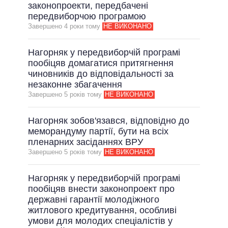
ОБІЦЯНКИ У ПРОЦЕСІ
законопроекти, передбачені
передвиборчою програмою
ВСІ ОБІЦЯНКИ
Завершено 4 роки тому
НЕ ВИКОНАНО
АРХІВНІ ОБІЦЯНКИ
Нагорняк у передвиборчій програмі
пообіцяв домагатися притягнення
чиновників до відповідальності за
незаконне збагачення
Завершено 5 рокiв тому
НЕ ВИКОНАНО
Нагорняк зобов'язався, відповідно до
меморандуму партії, бути на всіх
пленарних засіданнях ВРУ
Завершено 5 рокiв тому
НЕ ВИКОНАНО
Нагорняк у передвиборчій програмі
пообіцяв внести законопроект про
державні гарантії молодіжного
житлового кредитування, особливі
умови для молодих спеціалістів у