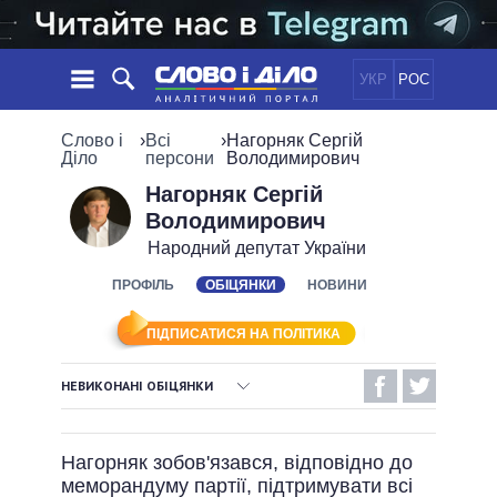
УКР
РОС
НОВИНИ
Слово і
›
Всі
›
Нагорняк Сергій
Діло
персони
Володимирович
ОБIЦЯНКИ
СТРІЧКА
ПОЛІТИКА
Нагорняк Сергій
Володимирович
ПОДІЇ
ЕКОНОМІКА
ПОЛIТИКИ
Народний депутат України
СТАТТІ
СУСПІЛЬСТВО
ІНФОГРАФІКА
ПРОФІЛЬ
ОБІЦЯНКИ
НОВИНИ
ДУМКИ
СВІТ
УСІ ПОЛІТИКИ
ОГЛЯДИ
ПРЕЗИДЕНТ І ОФІС
ВІДЕО
ПІДПИСАТИСЯ НА ПОЛІТИКА
ДАЙДЖЕСТИ
ВЕРХОВНА РАДА
ПІДТРИМАТИ
КАБІНЕТ МІНІСТРІВ
НЕВИКОНАНІ ОБІЦЯНКИ
ГОЛОВИ ОБЛАДМІНІСТРАЦІЙ
ВИКОНАНІ ОБІЦЯНКИ
ПОРІВНЯННЯ ПОЛІТИКІВ
МЕРИ МІСТ
Нагорняк зобов'язався, відповідно до
НЕВИКОНАНІ ОБІЦЯНКИ
ВСІ ПЕРСОНИ
меморандуму партії, підтримувати всі