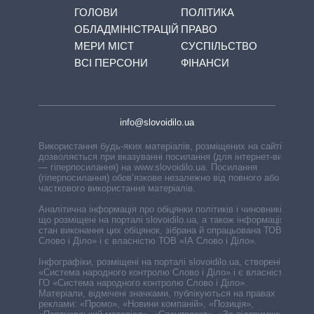
ГОЛОВИ
ПОЛІТИКА
ОБЛАДМІНІСТРАЦІЙ
ПРАВО
МЕРИ МІСТ
СУСПІЛЬСТВО
ВСІ ПЕРСОНИ
ФІНАНСИ
info@slovoidilo.ua
Використання будь-яких матеріалів, розміщених на сайті,
дозволяється при вказуванні посилання (для інтернет-видань
— гіперпосилання) на www.slovoidilo.ua. Посилання
(гіперпосилання) обов’язкове незалежно від повного або
часткового використання матеріалів.
Аналітична інформація про обіцянки політиків і чиновників,
що розміщені на порталі slovoidilo.ua, а також інформація про
стан виконання цих обіцянок, зібрана й опрацьована ТОВ «ІА
Слово і Діло» і є власністю ТОВ «ІА Слово і Діло».
Інфографіки, розміщені на порталі slovoidilo.ua, створені ГО
«Система народного контролю Слово і Діло» і є власністю
ГО «Система народного контролю Слово і Діло».
Матеріали, відмічені значками, публікуються на правах
реклами: «Промо», «Новини компаній», «Позиція»,