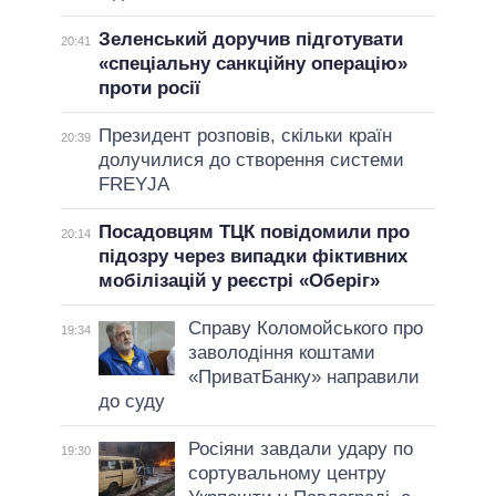
Зеленський доручив підготувати
20:41
«спеціальну санкційну операцію»
проти росії
Президент розповів, скільки країн
20:39
долучилися до створення системи
FREYJA
Посадовцям ТЦК повідомили про
20:14
підозру через випадки фіктивних
мобілізацій у реєстрі «Оберіг»
Справу Коломойського про
19:34
заволодіння коштами
«ПриватБанку» направили
до суду
Росіяни завдали удару по
19:30
сортувальному центру