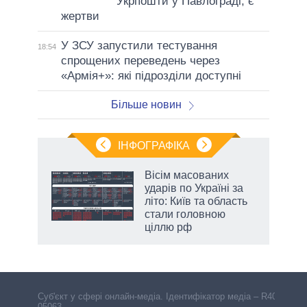
Укрпошти у Павлограді, є
жертви
У ЗСУ запустили тестування
18:54
спрощених переведень через
«Армія+»: які підрозділи доступні
Більше новин
ІНФОГРАФІКА
Вісім масованих
ть
ударів по Україні за
літо: Київ та область
стали головною
ціллю рф
Cуб'єкт у сфері онлайн-медіа. Ідентифікатор медіа – R40-
05063