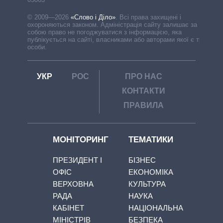
© 2009—2026
«Слово і Діло»
.
Всі права захищені і
охороняються законом. Адміністрація сайту залишає за
собою право не погоджуватися з інформацією, яка
публікується на сайті, власниками або авторами якої є треті
особи.
УКР
РОС
ПРО НАС
КОНТАКТИ
ПРАВИЛА
МОНІТОРИНГ
ТЕМАТИКИ
ПРЕЗИДЕНТ І
БІЗНЕС
ОФІС
ЕКОНОМІКА
ВЕРХОВНА
КУЛЬТУРА
РАДА
НАУКА
КАБІНЕТ
НАЦІОНАЛЬНА
МІНІСТРІВ
БЕЗПЕКА