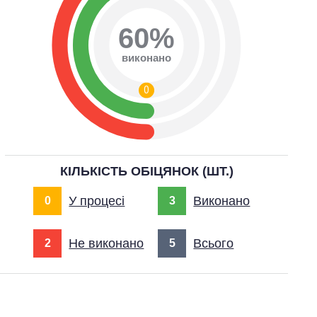
60%
виконано
0
КІЛЬКІСТЬ ОБІЦЯНОК (ШТ.)
У процесі
Виконано
0
3
Не виконано
Всього
2
5