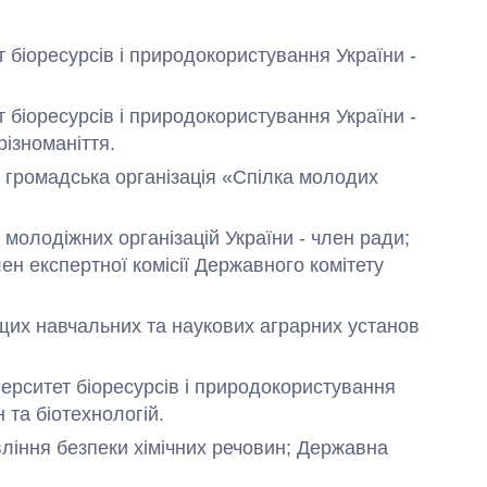
т біоресурсів і природокористування України -
т біоресурсів і природокористування України -
різноманіття.
а громадська організація «Спілка молодих
т молодіжних організацій України - член ради;
лен експертної комісії Державного комітету
вищих навчальних та наукових аграрних установ
іверситет біоресурсів і природокористування
 та біотехнологій.
вління безпеки хімічних речовин; Державна