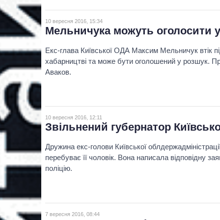
10 вересня 2016, 15:34
Мельничука можуть оголосити у 
Екс-глава Київської ОДА Максим Мельничук втік п
хабарництві та може бути оголошений у розшук. П
Аваков.
10 вересня 2016, 12:11
Звільнений губернатор Київсько
Дружина екс-голови Київської облдержадміністраці
перебуває її чоловік. Вона написала відповідну за
поліцію.
7 вересня 2016, 08:44