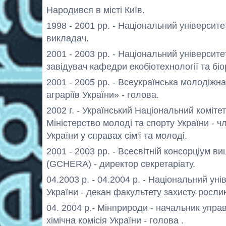
Народився в місті Київ.
1998 - 2001 рр. - Національний університе
викладач.
2001 - 2003 рр. - Національний університе
завідувач кафедри екобіотехнології та біо
2001 - 2005 рр. - Всеукраїнська молодіжн
аграріїв України» - голова.
2002 г. - Український Національний коміте
Міністерство молоді та спорту України - ч
України у справах сім'ї та молоді.
2001 - 2003 рр. - Всесвітній консорціум 
(GCHERA) - директор секретаріату.
04.2003 р. - 04.2004 р. - Національний ун
України - декан факультету захисту рослин
04. 2004 р.- Мінприроди - начальник упра
хімічна комісія України - голова
.