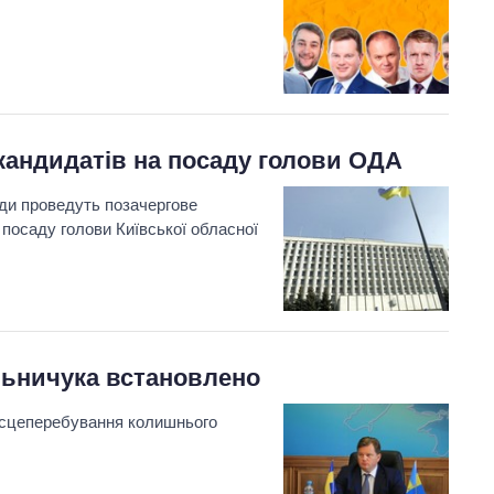
кандидатів на посаду голови ОДА
ади проведуть позачергове
 посаду голови Київської обласної
льничука встановлено
місцеперебування колишнього