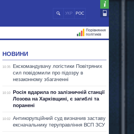
УКР
РОС
Порівняння
політиків
ЦІЙ
МЕРИ МІСТ
ВСІ ПЕРСОНИ
НОВИНИ
Екскомандувачу логістики Повітряних
10:35
сил повідомили про підозру в
незаконному збагаченні
Росія вдарила по залізничній станції
10:10
Лозова на Харківщині, є загиблі та
поранені
Антикорупційний суд визначив заставу
10:02
ексначальнику теруправління ВСП ЗСУ