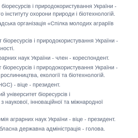
 біоресурсів і природокористування України -
о інституту охорони природи і біотехнологій.
адська організація «Спілка молодих аграріїв
т біоресурсів і природокористування України -
Експорт зброї:
ності.
скільки ракет,
рарних наук України - член - кореспондент.
літаків і танків
продала Україна
т біоресурсів і природокористування України -
за роки
рослинництва, екології та біотехнологій.
незалежності
HGC) - віце - президент.
ий університет біоресурсів і
з наукової, інноваційної та міжнародної
ія аграрних наук України - віце - президент.
бласна державна адміністрація - голова.