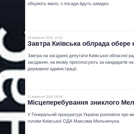
обіцяють мало, з посади йдуть швидко.
19 вересня 2016, 15:52
Завтра Київська облрада обере 
Завтра на засіданні депутати Київської обласної р
засідання, на якому проголосують за кандидатів на
державної адміністрації.
13 вересня 2016, 09:04
Місцеперебування зниклого Ме
У Генеральній прокуратурі України розповіли про 
голови Київської ОДА Максима Мельничука.