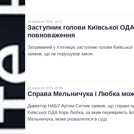
12 вересня 2016, 16:07
Заступник голови Київської ОД
повноваження
Затриманий у п'ятницю заступник голови Київської 
заявив, що не порушував закон.
10 вересня 2016, 20:40
Справа Мельничука і Любка мож
Директор НАБУ Артем Ситник заявив, що справа пр
Київської ОДА Ігоря Любка, за яким перевіряють й
Мельничука, може розвалитися в суді.