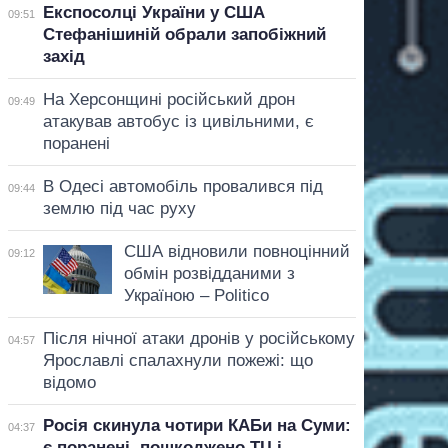
Експосолці України у США
09:51
Стефанішиній обрали запобіжний
захід
На Херсонщині російський дрон
09:49
атакував автобус із цивільними, є
поранені
В Одесі автомобіль провалився під
09:44
землю під час руху
США відновили повноцінний
09:12
обмін розвідданими з
Україною – Politico
Після нічної атаки дронів у російському
04:57
Ярославлі спалахнули пожежі: що
відомо
Росія скинула чотири КАБи на Суми:
04:37
є поранені, пошкоджено ТЦ і