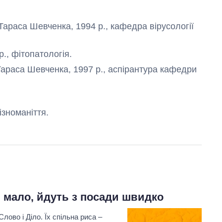
 Тараса Шевченка, 1994 р., кафедра вірусології
., фітопатологія.
Тараса Шевченка, 1997 р., аспірантура кафедри
ізноманіття.
 мало, йдуть з посади швидко
Слово і Діло. Їх спільна риса –