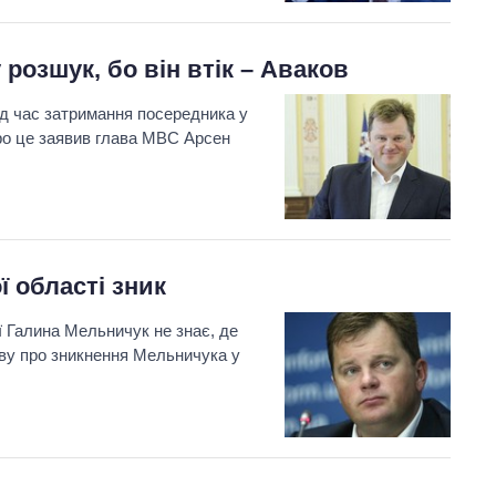
розшук, бо він втік – Аваков
ід час затримання посередника у
ро це заявив глава МВС Арсен
ї області зник
ї Галина Мельничук не знає, де
яву про зникнення Мельничука у