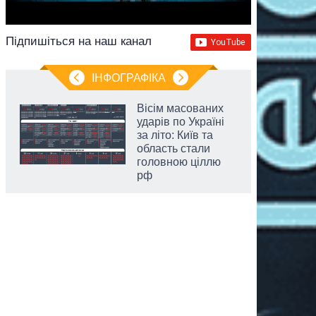
Підпишіться на наш канал
ІНФОГРАФІКА
Вісім масованих
ударів по Україні
за літо: Київ та
область стали
головною ціллю
рф