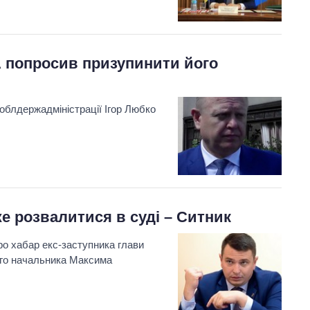
А попросив призупинити його
облдержадміністрації Ігор Любко
е розвалитися в суді – Ситник
о хабар екс-заступника глави
ого начальника Максима