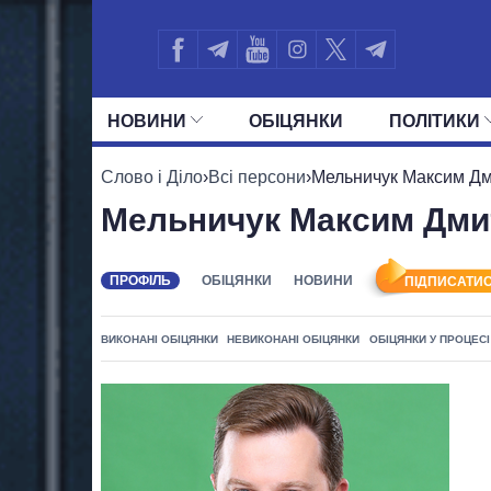
НОВИНИ
ОБIЦЯНКИ
ПОЛIТИКИ
УСІ ПОЛІТИКИ
ПРЕЗИДЕНТ І ОФ
Слово і Діло
›
Всі персони
›
Мельничук Максим Д
Мельничук Максим Дми
ПРОФІЛЬ
ОБІЦЯНКИ
НОВИНИ
ПІДПИСАТИС
ВИКОНАНІ ОБІЦЯНКИ
НЕВИКОНАНІ ОБІЦЯНКИ
ОБІЦЯНКИ У ПРОЦЕСІ