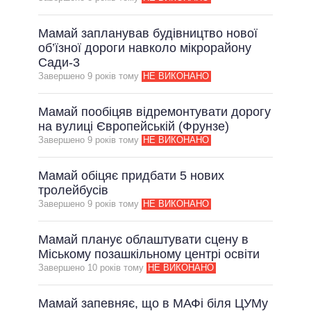
ВСІ ОБІЦЯНКИ
Мамай запланував будівництво нової
АРХІВНІ ОБІЦЯНКИ
об’їзної дороги навколо мікрорайону
Сади-3
Завершено 9 рокiв тому
НЕ ВИКОНАНО
Мамай пообіцяв відремонтувати дорогу
на вулиці Європейській (Фрунзе)
Завершено 9 рокiв тому
НЕ ВИКОНАНО
Мамай обіцяє придбати 5 нових
тролейбусів
Завершено 9 рокiв тому
НЕ ВИКОНАНО
Мамай планує облаштувати сцену в
Міському позашкільному центрі освіти
Завершено 10 рокiв тому
НЕ ВИКОНАНО
Мамай запевняє, що в МАФі біля ЦУМу