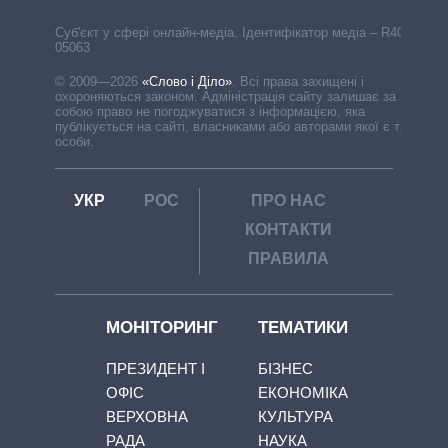
Cуб'єкт у сфері онлайн-медіа. Ідентифікатор медіа – R40-
05063
© 2009—2026
«Слово і Діло»
.
Всі права захищені і
охороняються законом. Адміністрація сайту залишає за
собою право не погоджуватися з інформацією, яка
публікується на сайті, власниками або авторами якої є треті
особи.
УКР
РОС
ПРО НАС
КОНТАКТИ
ПРАВИЛА
МОНІТОРИНГ
ТЕМАТИКИ
ПРЕЗИДЕНТ І
БІЗНЕС
ОФІС
ЕКОНОМІКА
ВЕРХОВНА
КУЛЬТУРА
РАДА
НАУКА