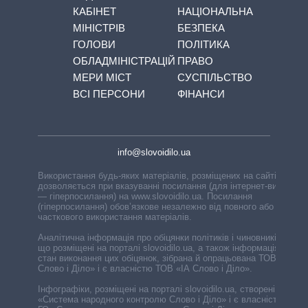
КАБІНЕТ
НАЦІОНАЛЬНА
МІНІСТРІВ
БЕЗПЕКА
ГОЛОВИ
ПОЛІТИКА
ОБЛАДМІНІСТРАЦІЙ
ПРАВО
МЕРИ МІСТ
СУСПІЛЬСТВО
ВСІ ПЕРСОНИ
ФІНАНСИ
info@slovoidilo.ua
Використання будь-яких матеріалів, розміщених на сайті,
дозволяється при вказуванні посилання (для інтернет-видань
— гіперпосилання) на www.slovoidilo.ua. Посилання
(гіперпосилання) обов’язкове незалежно від повного або
часткового використання матеріалів.
Аналітична інформація про обіцянки політиків і чиновників,
що розміщені на порталі slovoidilo.ua, а також інформація про
стан виконання цих обіцянок, зібрана й опрацьована ТОВ «ІА
Слово і Діло» і є власністю ТОВ «ІА Слово і Діло».
Інфографіки, розміщені на порталі slovoidilo.ua, створені ГО
«Система народного контролю Слово і Діло» і є власністю