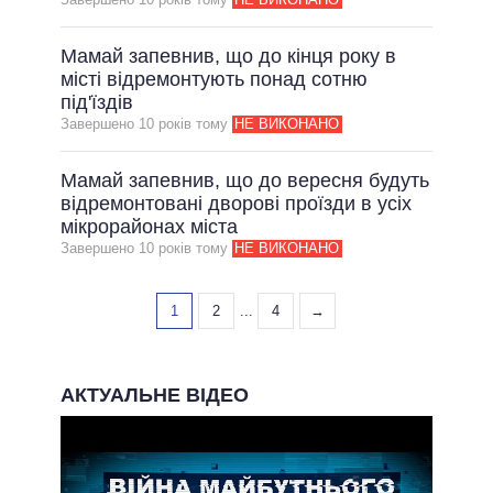
Мамай запевнив, що до кінця року в
місті відремонтують понад сотню
під'їздів
Завершено 10 рокiв тому
НЕ ВИКОНАНО
Мамай запевнив, що до вересня будуть
відремонтовані дворові проїзди в усіх
мікрорайонах міста
Завершено 10 рокiв тому
НЕ ВИКОНАНО
1
2
...
4
→
АКТУАЛЬНЕ ВІДЕО