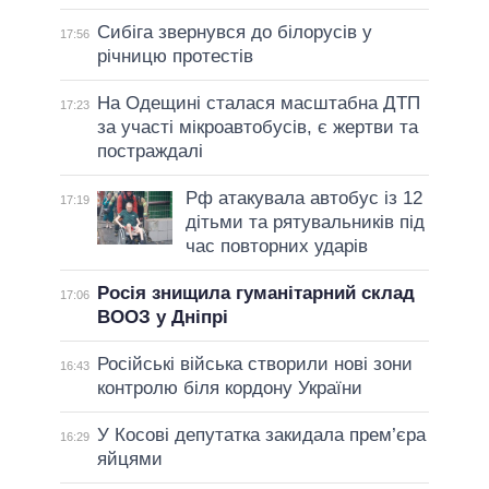
Сибіга звернувся до білорусів у
17:56
річницю протестів
На Одещині сталася масштабна ДТП
17:23
за участі мікроавтобусів, є жертви та
постраждалі
Рф атакувала автобус із 12
17:19
дітьми та рятувальників під
час повторних ударів
Росія знищила гуманітарний склад
17:06
ВООЗ у Дніпрі
Російські війська створили нові зони
16:43
контролю біля кордону України
У Косові депутатка закидала прем’єра
16:29
яйцями