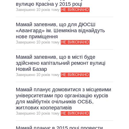
вулицю Красіна у 2015 році
Завершено 10 рокiв тому
НЕ ВИКОНАНО
Мамай запевнив, що для ДЮСШ
«Авангард» ім. Шемякіна віднайдуть
нове приміщення
Завершено 10 рокiв тому
НЕ ВИКОНАНО
Мамай запевнив, що в місті буде
здійснено капітальний ремонт вулиці
Новий Базар
Завершено 10 рокiв тому
НЕ ВИКОНАНО
Мамай планує домовитися з місцевими
університетами про організацію курсів
для майбутніх очільників ОСББ,
житлових кооперативів
Завершено 10 рокiв тому
НЕ ВИКОНАНО
Мамай планує в 2015 році провести