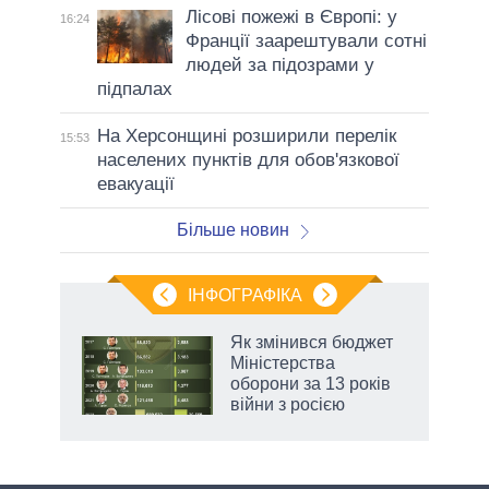
Лісові пожежі в Європі: у
16:24
Франції заарештували сотні
людей за підозрами у
підпалах
На Херсонщині розширили перелік
15:53
населених пунктів для обов'язкової
евакуації
Більше новин
ІНФОГРАФІКА
Як змінився бюджет
ть
Міністерства
оборони за 13 років
війни з росією