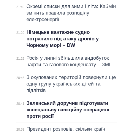
Окремі списки для зими і літа: Кабмін
21:49
змінить правила розподілу
електроенергії
Німецьке вантажне судно
21:29
потрапило під атаку дронів у
Чорному морі – DW
Росія у липні збільшила видобуток
21:25
нафти та газового конденсату – ЗМІ
З окупованих територій повернули ще
20:46
одну групу українських дітей та
підлітків
Зеленський доручив підготувати
20:41
«спеціальну санкційну операцію»
проти росії
Президент розповів, скільки країн
20:39