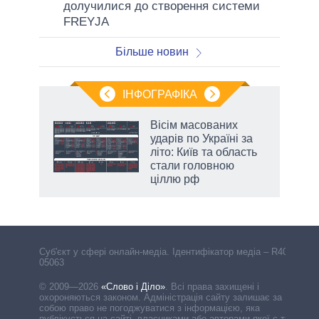
долучилися до створення системи
FREYJA
Більше новин
ІНФОГРАФІКА
Вісім масованих
ть
ударів по Україні за
літо: Київ та область
стали головною
ціллю рф
Cуб'єкт у сфері онлайн-медіа. Ідентифікатор медіа – R40-
05063
© 2009—2026
«Слово і Діло»
.
Всі права захищені і
охороняються законом. Адміністрація сайту залишає за
собою право не погоджуватися з інформацією, яка
публікується на сайті, власниками або авторами якої є треті