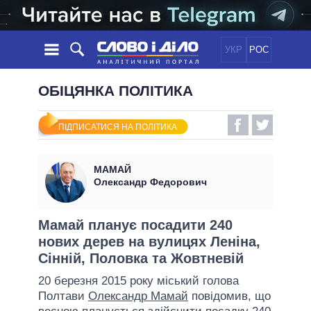
УКР
РОС
НОВИНИ
ОБІЦЯНКА ПОЛІТИКА
ОБIЦЯНКИ
СТРІЧКА
ПОЛІТИКА
ПІДПИСАТИСЯ НА ПОЛІТИКА
ПОДІЇ
ЕКОНОМІКА
ПОЛIТИКИ
СТАТТІ
СУСПІЛЬСТВО
МАМАЙ
ІНФОГРАФІКА
ДУМКИ
СВІТ
УСІ ПОЛІТИКИ
Олександр Федорович
ОГЛЯДИ
ПРЕЗИДЕНТ І ОФІС
ВІДЕО
ДАЙДЖЕСТИ
ВЕРХОВНА РАДА
Мамай планує посадити 240
ПІДТРИМАТИ
нових дерев на вулицях Леніна,
КАБІНЕТ МІНІСТРІВ
Сінній, Половка та Жовтневій
ГОЛОВИ ОБЛАДМІНІСТРАЦІЙ
ПОРІВНЯННЯ ПОЛІТИКІВ
20 березня 2015 року міський голова
МЕРИ МІСТ
Полтави
Олександр Мамай
повідомив, що
ВСІ ПЕРСОНИ