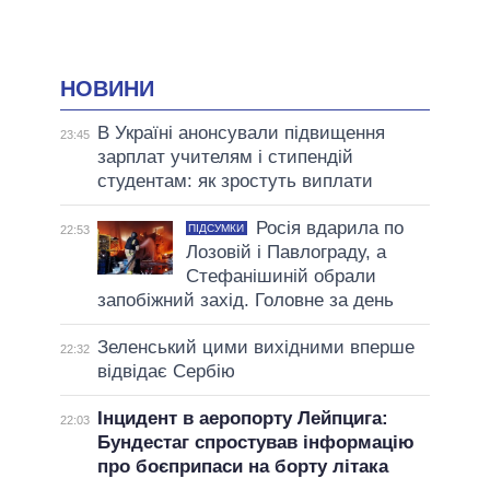
НОВИНИ
В Україні анонсували підвищення
23:45
зарплат учителям і стипендій
студентам: як зростуть виплати
Росія вдарила по
ПІДСУМКИ
22:53
Лозовій і Павлограду, а
Стефанішиній обрали
запобіжний захід. Головне за день
Зеленський цими вихідними вперше
22:32
відвідає Сербію
Інцидент в аеропорту Лейпцига:
22:03
Бундестаг спростував інформацію
про боєприпаси на борту літака