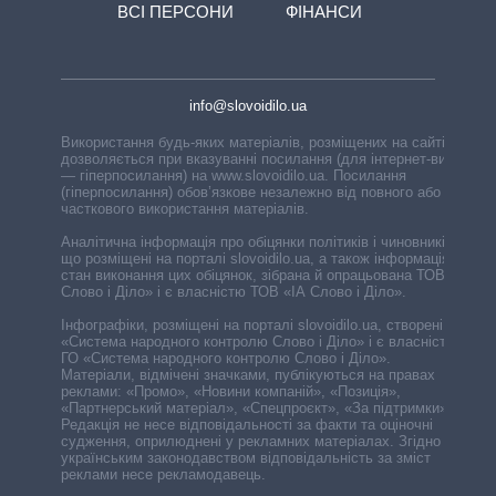
ВСІ ПЕРСОНИ
ФІНАНСИ
info@slovoidilo.ua
Використання будь-яких матеріалів, розміщених на сайті,
дозволяється при вказуванні посилання (для інтернет-видань
— гіперпосилання) на www.slovoidilo.ua. Посилання
(гіперпосилання) обов’язкове незалежно від повного або
часткового використання матеріалів.
Аналітична інформація про обіцянки політиків і чиновників,
що розміщені на порталі slovoidilo.ua, а також інформація про
стан виконання цих обіцянок, зібрана й опрацьована ТОВ «ІА
Слово і Діло» і є власністю ТОВ «ІА Слово і Діло».
Інфографіки, розміщені на порталі slovoidilo.ua, створені ГО
«Система народного контролю Слово і Діло» і є власністю
ГО «Система народного контролю Слово і Діло».
Матеріали, відмічені значками, публікуються на правах
реклами: «Промо», «Новини компаній», «Позиція»,
«Партнерський матеріал», «Спецпроєкт», «За підтримки».
Редакція не несе відповідальності за факти та оціночні
судження, оприлюднені у рекламних матеріалах. Згідно з
українським законодавством відповідальність за зміст
реклами несе рекламодавець.