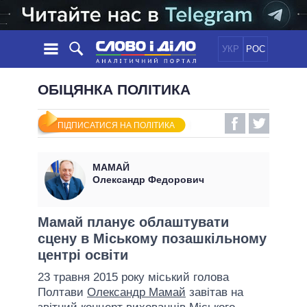
УКР
РОС
НОВИНИ
ОБІЦЯНКА ПОЛІТИКА
ОБIЦЯНКИ
СТРІЧКА
ПОЛІТИКА
ПІДПИСАТИСЯ НА ПОЛІТИКА
ПОДІЇ
ЕКОНОМІКА
ПОЛIТИКИ
СТАТТІ
СУСПІЛЬСТВО
МАМАЙ
ІНФОГРАФІКА
ДУМКИ
СВІТ
УСІ ПОЛІТИКИ
Олександр Федорович
ОГЛЯДИ
ПРЕЗИДЕНТ І ОФІС
ВІДЕО
ДАЙДЖЕСТИ
ВЕРХОВНА РАДА
Мамай планує облаштувати
ПІДТРИМАТИ
сцену в Міському позашкільному
КАБІНЕТ МІНІСТРІВ
центрі освіти
ГОЛОВИ ОБЛАДМІНІСТРАЦІЙ
ПОРІВНЯННЯ ПОЛІТИКІВ
23 травня 2015 року міський голова
МЕРИ МІСТ
Полтави
Олександр Мамай
завітав на
ВСІ ПЕРСОНИ