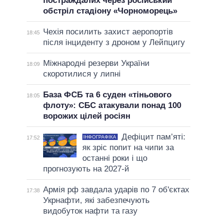
постраждалих через російський
обстріл стадіону «Чорноморець»
Чехія посилить захист аеропортів
18:45
після інциденту з дроном у Лейпцигу
Міжнародні резерви України
18:09
скоротилися у липні
База ФСБ та 6 суден «тіньового
18:05
флоту»: СБС атакували понад 100
ворожих цілей росіян
Дефіцит пам’яті:
ІНФОГРАФІКА
17:52
як зріс попит на чипи за
останні роки і що
прогнозують на 2027-й
Армія рф завдала ударів по 7 об'єктах
17:38
Укрнафти, які забезпечують
видобуток нафти та газу