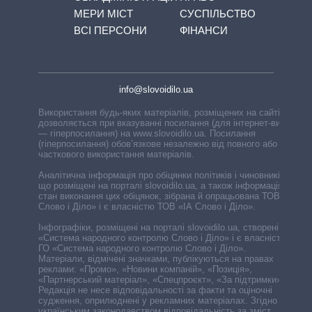
МЕРИ МІСТ
СУСПІЛЬСТВО
ВСІ ПЕРСОНИ
ФІНАНСИ
info@slovoidilo.ua
Використання будь-яких матеріалів, розміщених на сайті,
дозволяється при вказуванні посилання (для інтернет-видань
— гіперпосилання) на www.slovoidilo.ua. Посилання
(гіперпосилання) обов’язкове незалежно від повного або
часткового використання матеріалів.
Аналітична інформація про обіцянки політиків і чиновників,
що розміщені на порталі slovoidilo.ua, а також інформація про
стан виконання цих обіцянок, зібрана й опрацьована ТОВ «ІА
Слово і Діло» і є власністю ТОВ «ІА Слово і Діло».
Інфографіки, розміщені на порталі slovoidilo.ua, створені ГО
«Система народного контролю Слово і Діло» і є власністю
ГО «Система народного контролю Слово і Діло».
Матеріали, відмічені значками, публікуються на правах
реклами: «Промо», «Новини компаній», «Позиція»,
«Партнерський матеріал», «Спецпроєкт», «За підтримки».
Редакція не несе відповідальності за факти та оціночні
судження, оприлюднені у рекламних матеріалах. Згідно з
українським законодавством відповідальність за зміст