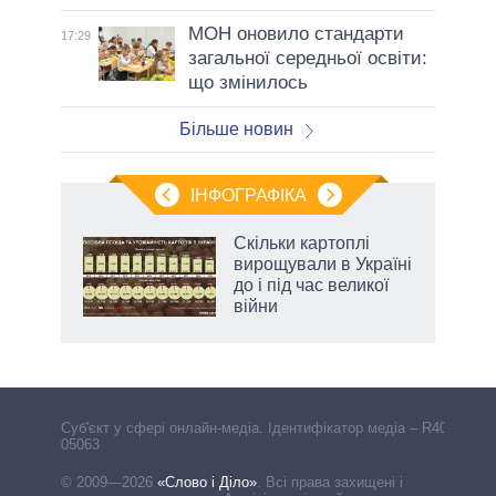
МОН оновило стандарти
17:29
загальної середньої освіти:
що змінилось
Більше новин
ІНФОГРАФІКА
 як
Скільки картоплі
и за
вирощували в Україні
до і під час великої
2027-
війни
аспі
Cуб'єкт у сфері онлайн-медіа. Ідентифікатор медіа – R40-
05063
© 2009—2026
«Слово і Діло»
.
Всі права захищені і