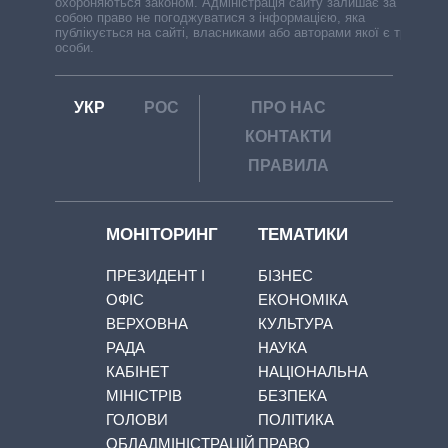
охороняються законом. Адміністрація сайту залишає за
собою право не погоджуватися з інформацією, яка
публікується на сайті, власниками або авторами якої є треті
особи.
УКР
РОС
ПРО НАС
КОНТАКТИ
ПРАВИЛА
МОНІТОРИНГ
ТЕМАТИКИ
ПРЕЗИДЕНТ І
БІЗНЕС
ОФІС
ЕКОНОМІКА
ВЕРХОВНА
КУЛЬТУРА
РАДА
НАУКА
КАБІНЕТ
НАЦІОНАЛЬНА
МІНІСТРІВ
БЕЗПЕКА
ГОЛОВИ
ПОЛІТИКА
ОБЛАДМІНІСТРАЦІЙ
ПРАВО