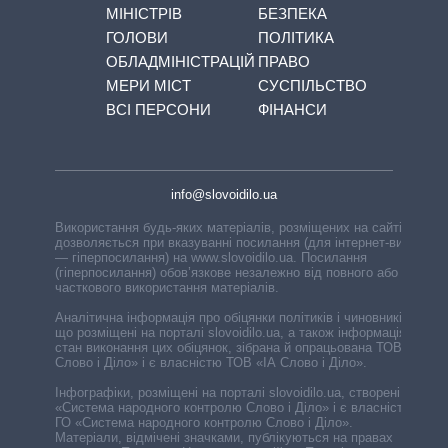
МІНІСТРІВ
БЕЗПЕКА
ГОЛОВИ
ПОЛІТИКА
ОБЛАДМІНІСТРАЦІЙ
ПРАВО
МЕРИ МІСТ
СУСПІЛЬСТВО
ВСІ ПЕРСОНИ
ФІНАНСИ
info@slovoidilo.ua
Використання будь-яких матеріалів, розміщених на сайті,
дозволяється при вказуванні посилання (для інтернет-видань
— гіперпосилання) на www.slovoidilo.ua. Посилання
(гіперпосилання) обов’язкове незалежно від повного або
часткового використання матеріалів.
Аналітична інформація про обіцянки політиків і чиновників,
що розміщені на порталі slovoidilo.ua, а також інформація про
стан виконання цих обіцянок, зібрана й опрацьована ТОВ «ІА
Слово і Діло» і є власністю ТОВ «ІА Слово і Діло».
Інфографіки, розміщені на порталі slovoidilo.ua, створені ГО
«Система народного контролю Слово і Діло» і є власністю
ГО «Система народного контролю Слово і Діло».
Матеріали, відмічені значками, публікуються на правах