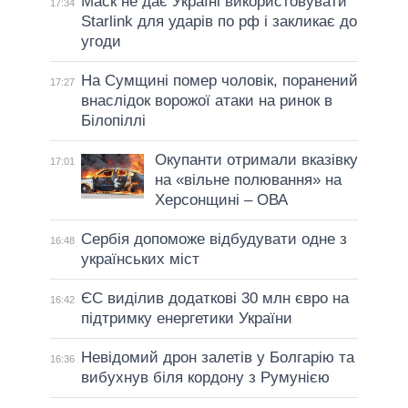
Маск не дає Україні використовувати
17:34
Starlink для ударів по рф і закликає до
угоди
На Сумщині помер чоловік, поранений
17:27
внаслідок ворожої атаки на ринок в
Білопіллі
Окупанти отримали вказівку
17:01
на «вільне полювання» на
Херсонщині – ОВА
Сербія допоможе відбудувати одне з
16:48
українських міст
ЄС виділив додаткові 30 млн євро на
16:42
підтримку енергетики України
Невідомий дрон залетів у Болгарію та
16:36
вибухнув біля кордону з Румунією