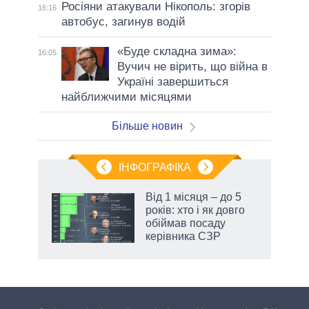
Росіяни атакували Нікополь: згорів
16:16
автобус, загинув водій
«Буде складна зима»:
16:05
Вучич не вірить, що війна в
Україні завершиться
найближчими місяцями
Більше новин
ІНФОГРАФІКА
 як
Від 1 місяця – до 5
и за
років: хто і як довго
обіймав посаду
2027-
керівника СЗР