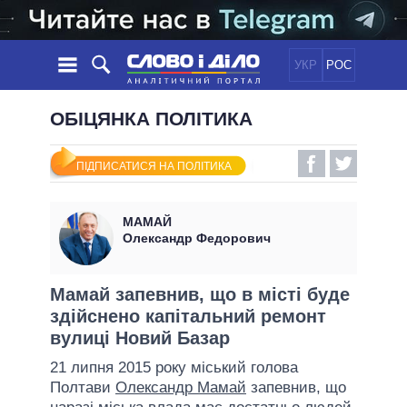
УКР
РОС
НОВИНИ
ОБІЦЯНКА ПОЛІТИКА
ОБIЦЯНКИ
СТРІЧКА
ПОЛІТИКА
ПІДПИСАТИСЯ НА ПОЛІТИКА
ПОДІЇ
ЕКОНОМІКА
ПОЛIТИКИ
СТАТТІ
СУСПІЛЬСТВО
МАМАЙ
ІНФОГРАФІКА
ДУМКИ
СВІТ
УСІ ПОЛІТИКИ
Олександр Федорович
ОГЛЯДИ
ПРЕЗИДЕНТ І ОФІС
ВІДЕО
ДАЙДЖЕСТИ
ВЕРХОВНА РАДА
Мамай запевнив, що в місті буде
ПІДТРИМАТИ
здійснено капітальний ремонт
КАБІНЕТ МІНІСТРІВ
вулиці Новий Базар
ГОЛОВИ ОБЛАДМІНІСТРАЦІЙ
ПОРІВНЯННЯ ПОЛІТИКІВ
21 липня 2015 року міський голова
МЕРИ МІСТ
Полтави
Олександр Мамай
запевнив, що
ВСІ ПЕРСОНИ