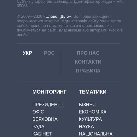
Cуб'єкт у сфері онлайн-медіа. Ідентифікатор медіа – R40-
05063
© 2009—2026
«Слово і Діло»
.
Всі права захищені і
охороняються законом. Адміністрація сайту залишає за
собою право не погоджуватися з інформацією, яка
публікується на сайті, власниками або авторами якої є треті
особи.
УКР
РОС
ПРО НАС
КОНТАКТИ
ПРАВИЛА
МОНІТОРИНГ
ТЕМАТИКИ
ПРЕЗИДЕНТ І
БІЗНЕС
ОФІС
ЕКОНОМІКА
ВЕРХОВНА
КУЛЬТУРА
РАДА
НАУКА
КАБІНЕТ
НАЦІОНАЛЬНА