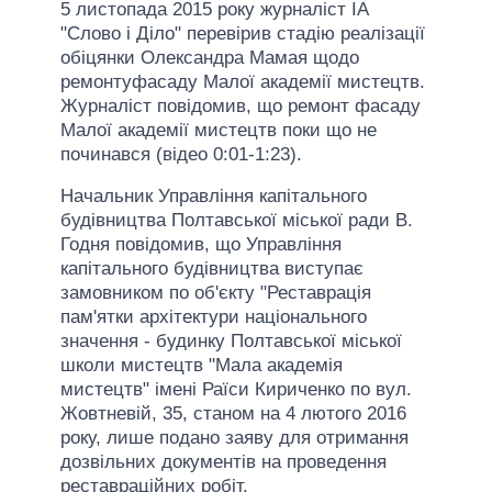
5 листопада 2015 року журналіст ІА
"Слово і Діло" перевірив стадію реалізації
обіцянки Олександра Мамая щодо
ремонтуфасаду Малої академії мистецтв.
Журналіст повідомив, що ремонт фасаду
Малої академії мистецтв поки що не
починався (відео 0:01-1:23).
Начальник Управління капітального
будівництва Полтавської міської ради В.
Годня повідомив, що Управління
капітального будівництва виступає
замовником по об'єкту "Реставрація
пам'ятки архітектури національного
значення - будинку Полтавської міської
школи мистецтв "Мала академія
мистецтв" імені Раїси Кириченко по вул.
Жовтневій, 35, станом на 4 лютого 2016
року, лише подано заяву для отримання
дозвільних документів на проведення
реставраційних робіт.