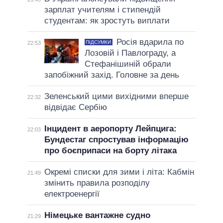
зарплат учителям і стипендій
студентам: як зростуть виплати
Росія вдарила по
ПІДСУМКИ
22:53
Лозовій і Павлограду, а
Стефанішиній обрали
запобіжний захід. Головне за день
Зеленський цими вихідними вперше
22:32
відвідає Сербію
Інцидент в аеропорту Лейпцига:
22:03
Бундестаг спростував інформацію
про боєприпаси на борту літака
Окремі списки для зими і літа: Кабмін
21:49
змінить правила розподілу
електроенергії
Німецьке вантажне судно
21:29