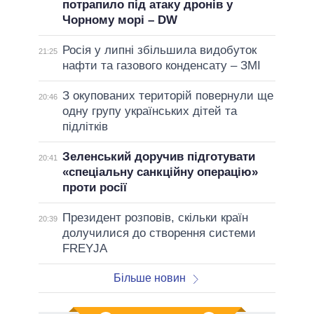
потрапило під атаку дронів у
Чорному морі – DW
Росія у липні збільшила видобуток
21:25
нафти та газового конденсату – ЗМІ
З окупованих територій повернули ще
20:46
одну групу українських дітей та
підлітків
Зеленський доручив підготувати
20:41
«спеціальну санкційну операцію»
проти росії
Президент розповів, скільки країн
20:39
долучилися до створення системи
FREYJA
Більше новин