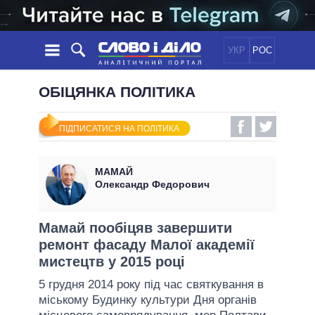
УКР
РОС
НОВИНИ
ОБІЦЯНКА ПОЛІТИКА
ОБIЦЯНКИ
СТРІЧКА
ПОЛІТИКА
ПІДПИСАТИСЯ НА ПОЛІТИКА
ПОДІЇ
ЕКОНОМІКА
ПОЛIТИКИ
СТАТТІ
СУСПІЛЬСТВО
МАМАЙ
ІНФОГРАФІКА
ДУМКИ
СВІТ
УСІ ПОЛІТИКИ
Олександр Федорович
ОГЛЯДИ
ПРЕЗИДЕНТ І ОФІС
ВІДЕО
ДАЙДЖЕСТИ
ВЕРХОВНА РАДА
Мамай пообіцяв завершити
ПІДТРИМАТИ
ремонт фасаду Малої академії
КАБІНЕТ МІНІСТРІВ
мистецтв у 2015 році
ГОЛОВИ ОБЛАДМІНІСТРАЦІЙ
ПОРІВНЯННЯ ПОЛІТИКІВ
5 грудня 2014 року під час святкування в
МЕРИ МІСТ
міському Будинку культури Дня органів
ВСІ ПЕРСОНИ