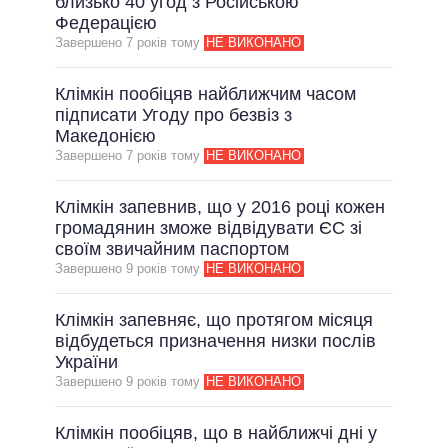
близько 40 угод з Російською
Федерацією
Завершено 7 рокiв тому
НЕ ВИКОНАНО
Клімкін пообіцяв найближчим часом
підписати Угоду про безвіз з
Македонією
Завершено 7 рокiв тому
НЕ ВИКОНАНО
Клімкін запевнив, що у 2016 році кожен
громадянин зможе відвідувати ЄС зі
своїм звичайним паспортом
Завершено 9 рокiв тому
НЕ ВИКОНАНО
Клімкін запевняє, що протягом місяця
відбудеться призначення низки послів
України
Завершено 9 рокiв тому
НЕ ВИКОНАНО
Клімкін пообіцяв, що в найближчі дні у