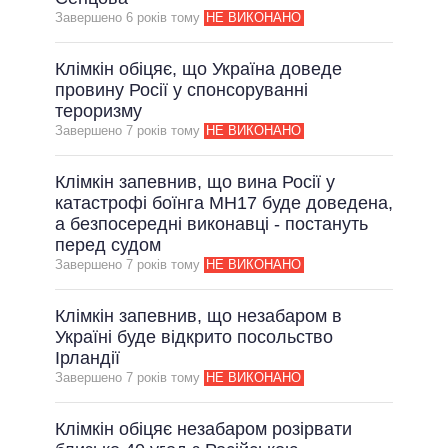
Завершено 6 рокiв тому
НЕ ВИКОНАНО
ВСІ ОБІЦЯНКИ
АРХІВНІ ОБІЦЯНКИ
Клімкін обіцяє, що Україна доведе
провину Росії у спонсоруванні
тероризму
Завершено 7 рокiв тому
НЕ ВИКОНАНО
Клімкін запевнив, що вина Росії у
катастрофі боїнга MH17 буде доведена,
а безпосередні виконавці - постануть
перед судом
Завершено 7 рокiв тому
НЕ ВИКОНАНО
Клімкін запевнив, що незабаром в
Україні буде відкрито посольство
Ірландії
Завершено 7 рокiв тому
НЕ ВИКОНАНО
Клімкін обіцяє незабаром розірвати