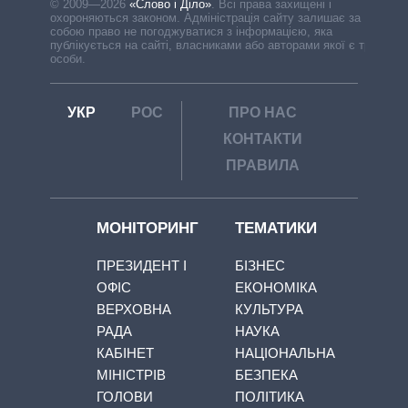
© 2009—2026
«Слово і Діло»
.
Всі права захищені і
охороняються законом. Адміністрація сайту залишає за
собою право не погоджуватися з інформацією, яка
публікується на сайті, власниками або авторами якої є треті
особи.
УКР
РОС
ПРО НАС
КОНТАКТИ
ПРАВИЛА
МОНІТОРИНГ
ТЕМАТИКИ
ПРЕЗИДЕНТ І
БІЗНЕС
ОФІС
ЕКОНОМІКА
ВЕРХОВНА
КУЛЬТУРА
РАДА
НАУКА
КАБІНЕТ
НАЦІОНАЛЬНА
МІНІСТРІВ
БЕЗПЕКА
ГОЛОВИ
ПОЛІТИКА