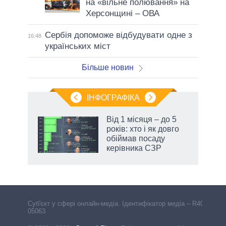
на «вільне полювання» на
Херсонщині – ОВА
Сербія допоможе відбудувати одне з
16:48
українських міст
Більше новин
ІНФОГРАФІКА
Від 1 місяця – до 5
ть
років: хто і як довго
обіймав посаду
керівника СЗР
Cуб'єкт у сфері онлайн-медіа. Ідентифікатор медіа – R40-
05063