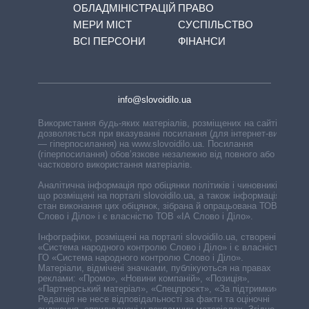
ОБЛАДМІНІСТРАЦІЙ
ПРАВО
МЕРИ МІСТ
СУСПІЛЬСТВО
ВСІ ПЕРСОНИ
ФІНАНСИ
info@slovoidilo.ua
Використання будь-яких матеріалів, розміщених на сайті,
дозволяється при вказуванні посилання (для інтернет-видань
— гіперпосилання) на www.slovoidilo.ua. Посилання
(гіперпосилання) обов’язкове незалежно від повного або
часткового використання матеріалів.
Аналітична інформація про обіцянки політиків і чиновників,
що розміщені на порталі slovoidilo.ua, а також інформація про
стан виконання цих обіцянок, зібрана й опрацьована ТОВ «ІА
Слово і Діло» і є власністю ТОВ «ІА Слово і Діло».
Інфографіки, розміщені на порталі slovoidilo.ua, створені ГО
«Система народного контролю Слово і Діло» і є власністю
ГО «Система народного контролю Слово і Діло».
Матеріали, відмічені значками, публікуються на правах
реклами: «Промо», «Новини компаній», «Позиція»,
«Партнерський матеріал», «Спецпроєкт», «За підтримки».
Редакція не несе відповідальності за факти та оціночні