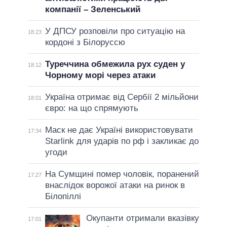
компанії – Зеленський
У ДПСУ розповіли про ситуацію на
18:23
кордоні з Білоруссю
Туреччина обмежила рух суден у
18:12
Чорному морі через атаки
Україна отримає від Сербії 2 мільйони
18:01
євро: на що спрямують
Маск не дає Україні використовувати
17:34
Starlink для ударів по рф і закликає до
угоди
На Сумщині помер чоловік, поранений
17:27
внаслідок ворожої атаки на ринок в
Білопіллі
Окупанти отримали вказівку
17:01