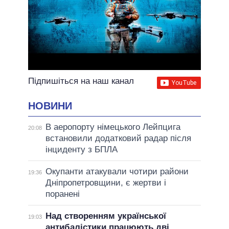
Підпишіться на наш канал
НОВИНИ
В аеропорту німецького Лейпцига
20:08
встановили додатковий радар після
інциденту з БПЛА
Окупанти атакували чотири райони
19:36
Дніпропетровщини, є жертви і
поранені
Над створенням української
19:03
антибалістики працюють дві