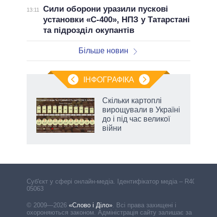
Сили оборони уразили пускові
13:11
установки «С-400», НПЗ у Татарстані
та підрозділ окупантів
Більше новин
ІНФОГРАФІКА
Скільки картоплі
ть
вирощували в Україні
до і під час великої
війни
Cуб'єкт у сфері онлайн-медіа. Ідентифікатор медіа – R40-
05063
© 2009—2026
«Слово і Діло»
.
Всі права захищені і
охороняються законом. Адміністрація сайту залишає за