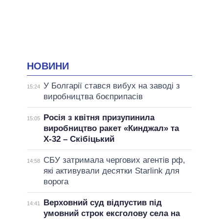
НОВИНИ
У Болгарії стався вибух на заводі з
15:24
виробництва боєприпасів
Росія з квітня призупинила
15:05
виробництво ракет «Кинджал» та
Х-32 – Скібіцький
СБУ затримала чергових агентів рф,
14:58
які активували десятки Starlink для
ворога
Верховний суд відпустив під
14:41
умовний строк ексголову села на