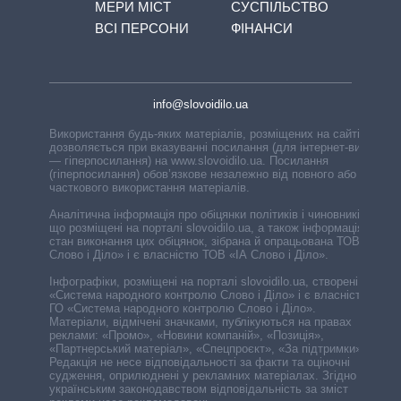
МЕРИ МІСТ
СУСПІЛЬСТВО
ВСІ ПЕРСОНИ
ФІНАНСИ
info@slovoidilo.ua
Використання будь-яких матеріалів, розміщених на сайті,
дозволяється при вказуванні посилання (для інтернет-видань
— гіперпосилання) на www.slovoidilo.ua. Посилання
(гіперпосилання) обов’язкове незалежно від повного або
часткового використання матеріалів.
Аналітична інформація про обіцянки політиків і чиновників,
що розміщені на порталі slovoidilo.ua, а також інформація про
стан виконання цих обіцянок, зібрана й опрацьована ТОВ «ІА
Слово і Діло» і є власністю ТОВ «ІА Слово і Діло».
Інфографіки, розміщені на порталі slovoidilo.ua, створені ГО
«Система народного контролю Слово і Діло» і є власністю
ГО «Система народного контролю Слово і Діло».
Матеріали, відмічені значками, публікуються на правах
реклами: «Промо», «Новини компаній», «Позиція»,
«Партнерський матеріал», «Спецпроєкт», «За підтримки».
Редакція не несе відповідальності за факти та оціночні
судження, оприлюднені у рекламних матеріалах. Згідно з
українським законодавством відповідальність за зміст