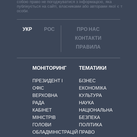
собою право не погоджуватися з інформацією, яка
публікується на сайті, власниками або авторами якої є треті
особи.
УКР
РОС
ПРО НАС
КОНТАКТИ
ПРАВИЛА
МОНІТОРИНГ
ТЕМАТИКИ
ПРЕЗИДЕНТ І
БІЗНЕС
ОФІС
ЕКОНОМІКА
ВЕРХОВНА
КУЛЬТУРА
РАДА
НАУКА
КАБІНЕТ
НАЦІОНАЛЬНА
МІНІСТРІВ
БЕЗПЕКА
ГОЛОВИ
ПОЛІТИКА
ОБЛАДМІНІСТРАЦІЙ
ПРАВО