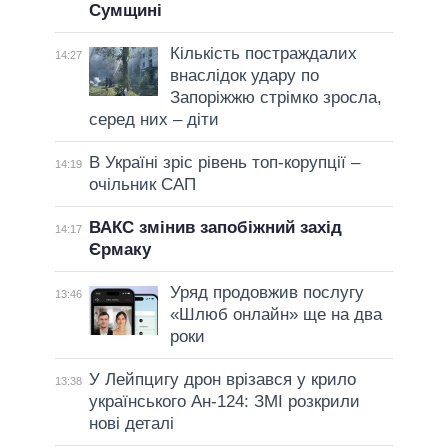
Сумщині
Кількість постраждалих
14:27
внаслідок удару по
Запоріжжю стрімко зросла,
серед них – діти
В Україні зріс рівень топ-корупції –
14:19
очільник САП
ВАКС змінив запобіжний захід
14:17
Єрмаку
Уряд продовжив послугу
13:46
«Шлюб онлайн» ще на два
роки
У Лейпцигу дрон врізався у крило
13:38
українського Ан-124: ЗМІ розкрили
нові деталі