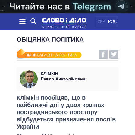
УКР
РОС
НОВИНИ
ОБІЦЯНКА ПОЛІТИКА
ОБIЦЯНКИ
СТРІЧКА
ПОЛІТИКА
ПІДПИСАТИСЯ НА ПОЛІТИКА
ПОДІЇ
ЕКОНОМІКА
ПОЛIТИКИ
СТАТТІ
СУСПІЛЬСТВО
КЛІМКІН
ІНФОГРАФІКА
ДУМКИ
СВІТ
УСІ ПОЛІТИКИ
Павло Анатолійович
ОГЛЯДИ
ПРЕЗИДЕНТ І ОФІС
ВІДЕО
ДАЙДЖЕСТИ
ВЕРХОВНА РАДА
Клімкін пообіцяв, що в
ПІДТРИМАТИ
найближчі дні у двох країнах
КАБІНЕТ МІНІСТРІВ
пострадянського простору
ГОЛОВИ ОБЛАДМІНІСТРАЦІЙ
ПОРІВНЯННЯ ПОЛІТИКІВ
відбудеться призначення послів
МЕРИ МІСТ
України
ВСІ ПЕРСОНИ