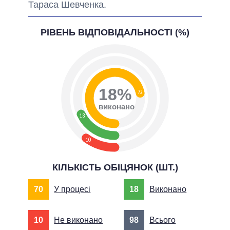
Тараса Шевченка.
РІВЕНЬ ВІДПОВІДАЛЬНОСТІ (%)
18%
72
виконано
18
10
КІЛЬКІСТЬ ОБІЦЯНОК (ШТ.)
70
У процесі
18
Виконано
10
Не виконано
98
Всього