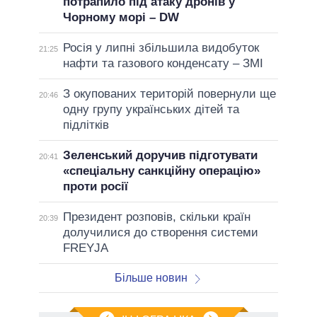
потрапило під атаку дронів у
Чорному морі – DW
Росія у липні збільшила видобуток
21:25
нафти та газового конденсату – ЗМІ
З окупованих територій повернули ще
20:46
одну групу українських дітей та
підлітків
Зеленський доручив підготувати
20:41
«спеціальну санкційну операцію»
проти росії
Президент розповів, скільки країн
20:39
долучилися до створення системи
FREYJA
Більше новин