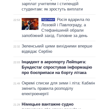
зарплат учителям і стипендій
студентам: як зростуть виплати
Росія вдарила по
ПІДСУМКИ
22:53
Лозовій і Павлограду, а
Стефанішиній обрали
запобіжний захід. Головне за день
Зеленський цими вихідними вперше
22:32
відвідає Сербію
Інцидент в аеропорту Лейпцига:
22:03
Бундестаг спростував інформацію
про боєприпаси на борту літака
Окремі списки для зими і літа: Кабмін
21:49
змінить правила розподілу
електроенергії
Німецьке вантажне судно
21:29