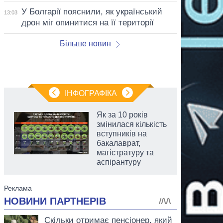
У Болгарії пояснили, як український
13:03
дрон міг опинитися на її території
Більше новин
ІНФОГРАФІКА
Як за 10 років
змінилася кількість
вступників на
бакалаврат,
магістратуру та
аспірантуру