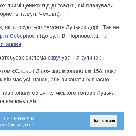
ох приміщеннях під дитсадки, які планували
бристів та вул. Чехова).
, які стосуються ремонту Луцьких доріг. Так не
р-ті Соборності
(до вул. В. Чорновола),
на
отапова
.
х автобусах система
озвучування зупинок
.
Дефіцит пам’яті:
ектом
«
Слово і Діло
»
зафіксовано аж 158, поки
як зріс попит на
 він має усі шанси, аби виконати їх вчасно.
чипи за останні
роки і що
 невиконану обіцянку міського голови Луцька,
прогнозують на
2027-й
а нашому сайті.
У TELEGRAM
Підписатися
ід «Слово і діло»