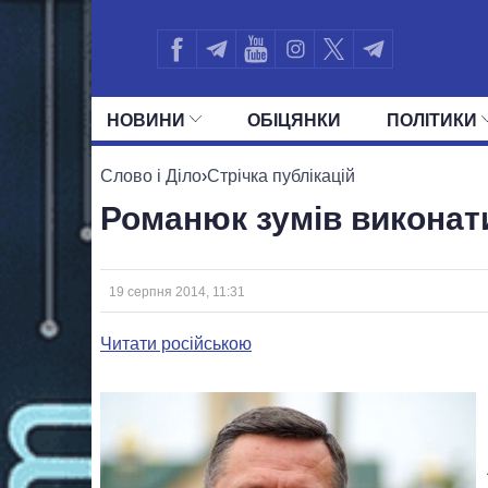
НОВИНИ
ОБIЦЯНКИ
ПОЛIТИКИ
УСІ ПОЛІТИКИ
ПРЕЗИДЕНТ І ОФ
Слово і Діло
›
Стрічка публікацій
Романюк зумів виконати
19 серпня 2014, 11:31
Читати російською