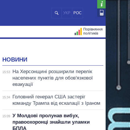
УКР
РОС
Порівняння
політиків
ЦІЙ
МЕРИ МІСТ
ВСІ ПЕРСОНИ
НОВИНИ
На Херсонщині розширили перелік
15:53
населених пунктів для обов'язкової
евакуації
Головний генерал США застеріг
15:34
команду Трампа від ескалації з Іраном
У Молдові пролунав вибух,
15:09
правоохоронці знайшли уламки
БПЛА