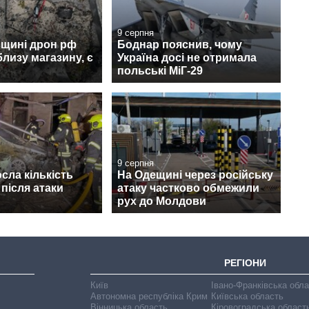
9 серпня
вщині дрон рф
Боднар пояснив, чому
лизу магазину, є
Україна досі не отримала
польські МіГ-29
9 серпня
осла кількість
На Одещині через російську
після атаки
атаку частково обмежили
рух до Молдови
РЕГІОНИ
Київ
Івано-Франківська обл
Автономна республіка Крим
Київська область
Вінницька область
Кіровоградська област