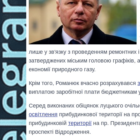
лише у зв'язку з проведенням ремонтних і
затверджених міським головою графіків, 
економії природного газу.
Крім того, Романюк вчасно розрахувався
виплатою заробітної плати бюджетникам у
Серед виконаних обіцянок луцького очіль
освітлення
прибудинкової території на пр
прибудинковій
території
на пр. Президент
проспекті Відродження.