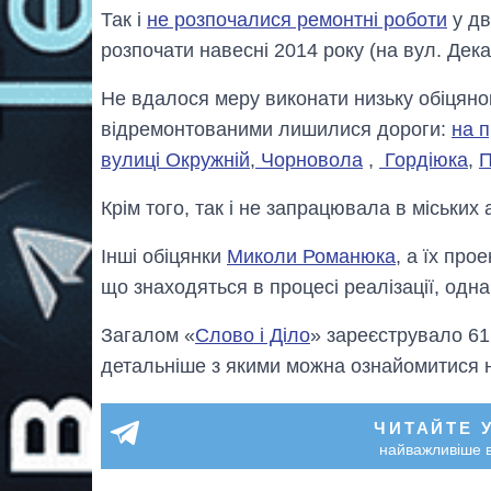
Так і
не розпочалися ремонтні роботи
у дв
розпочати навесні 2014 року (на вул. Дека
Не вдалося меру виконати низьку обіцянок
відремонтованими лишилися дороги:
на п
вулиці Окружній
,
Чорновола
,
Гордіюка
,
П
Крім того, так і не запрацювала в міськи
Інші обіцянки
Миколи Романюка
, а їх про
що знаходяться в процесі реалізації, однак
Загалом «
Слово і Діло
» зареєструвало 61
детальніше з якими можна ознайомитися н
ЧИТАЙТЕ 
найважливіше в