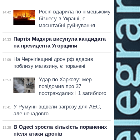
Росія вдарила по німецькому
14:42
бізнесу в Україні, є
масштабні руйнування
Партія Мадяра висунула кандидата
14:33
на президента Угорщини
На Чернігівщині дрон рф вдарив
14:09
поблизу магазину, є поранені
Удар по Харкову: мер
13:53
повідомив про 37
постраждалих і 1 загиблого
У Румунії відвели загрозу для АЕС,
13:41
але ненадовго
В Одесі зросла кількість поранених
13:28
після атаки дронів