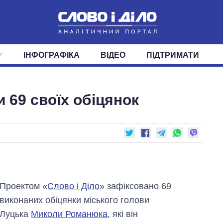
ІНФОГРАФІКА
ВІДЕО
ПІДТРИМАТИ
ІС
СТРІЧКА
ВЕРХОВНА РАДА
ПОДІЇ
СТАТТІ
КАБІНЕТ МІНІСТРІВ
ДУМКИ
ОГЛЯДИ
ГОЛОВИ ОБЛАДМІНІСТРА
ДАЙДЖЕСТИ
 69 своїх обіцянок
ПОЛІТИКА
ДЕПУТАТИ
ЕКОНОМІКА
КОМІТЕТИ
СУСПІЛЬСТВО
ФРАКЦІЇ
ОКРУГИ
СВІТ
Проектом «
Слово і Діло
» зафіксовано 69
виконаних обіцянки міського голови
Луцька
Миколи Романюка
, які він