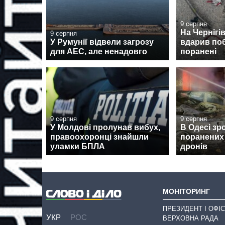
9 серпня
На Чернігі
9 серпня
У Румунії відвели загрозу
вдарив поб
для АЕС, але ненадовго
поранені
9 серпня
9 серпня
У Молдові пролунав вибух,
В Одесі зр
правоохоронці знайшли
поранених 
уламки БПЛА
дронів
МОНІТОРИНГ
ПРЕЗИДЕНТ І ОФІС
УКР
РОС
ВЕРХОВНА РАДА