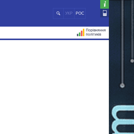
УКР
РОС
Порівняння
політиків
ЦІЙ
МЕРИ МІСТ
ВСІ ПЕРСОНИ