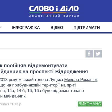
ІНФОГРАФІКА
ВІДЕО
ПІДТРИМАТИ
ІС
СТРІЧКА
ВЕРХОВНА РАДА
ПОДІЇ
СТАТТІ
КАБІНЕТ МІНІСТРІВ
ДУМКИ
ОГЛЯДИ
ГОЛОВИ ОБЛАДМІНІСТРА
ДАЙДЖЕСТИ
ПОЛІТИКА
ДЕПУТАТИ
ЕКОНОМІКА
КОМІТЕТИ
СУСПІЛЬСТВО
ФРАКЦІЇ
ОКРУГИ
СВІТ
 пообіцяв відремонтувати
йданчик на проспекті Відродження
2013 року міський голова Луцька
Микола Романюк
що на прибудинковій території на пр-ті
ня, 14а, 14 б, 16, 16а буде відремонтовано
й майданчик.
ВИКОНАНО
липня 2013 р.