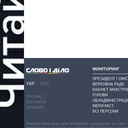
МОНІТОРИНГ
ПРЕЗИДЕНТ І ОФІС
УКР
РОС
ВЕРХОВНА РАДА
КАБІНЕТ МІНІСТРІ
ГОЛОВИ
ПРО НАС
ОБЛАДМІНІСТРАЦІ
КОНТАКТИ
МЕРИ МІСТ
ПРАВИЛА
ВСІ ПЕРСОНИ
Використання будь-яких матеріалів, розміщених на сайті,
обов’язкове незалежно від повного або часткового викори