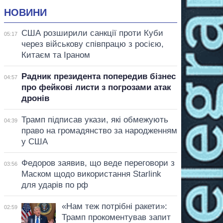
НОВИНИ
США розширили санкції проти Куби
05:17
через військову співпрацю з росією,
Китаєм та Іраном
Радник президента попередив бізнес
04:57
про фейкові листи з погрозами атак
дронів
Трамп підписав укази, які обмежують
04:39
право на громадянство за народженням
у США
Федоров заявив, що веде переговори з
03:56
Маском щодо використання Starlink
для ударів по рф
«Нам теж потрібні ракети»:
02:59
Трамп прокоментував запит