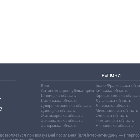
Економіка ШІ-
гігантів: скільки
коштують і
заробляють
OpenAI та
Anthropic
РЕГІОНИ
Київ
Івано-Франківська обл
Автономна республіка Крим
Київська область
Вінницька область
Кіровоградська област
В
Волинська область
Луганська область
Дніпропетровська область
Львівська область
Й
Донецька область
Миколаївська область
Житомирська область
Одеська область
Закарпатська область
Полтавська область
Запорізька область
Рівненська область
 дозволяється при вказуванні посилання (для інтернет-видань — гіперпоси
стання матеріалів.