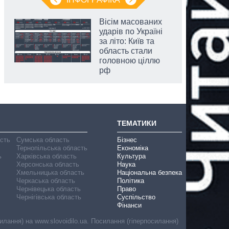
Вісім масованих
ударів по Україні
за літо: Київ та
область стали
головною ціллю
рф
ТЕМАТИКИ
асть
Сумська область
Бізнес
Тернопільська область
Економіка
ь
Харківська область
Культура
Херсонська область
Наука
Хмельницька область
Національна безпека
Черкаська область
Політика
Чернівецька область
Право
Чернігівська область
Суспільство
Фінанси
лання) на www.slovoidilo.ua. Посилання (гіперпосилання)