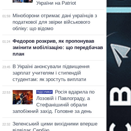
України на Patriot
Міноборони отримає дані українців з
01:59
податкової для звірки військового
обліку: що відомо
Федоров розкрив, як пропонував
01:24
змінити мобілізацію: що передбачав
план
В Україні анонсували підвищення
23:45
зарплат учителям і стипендій
студентам: як зростуть виплати
Росія вдарила по
ПІДСУМКИ
22:53
Лозовій і Павлограду, а
Стефанішиній обрали
запобіжний захід. Головне за день
Зеленський цими вихідними вперше
22:32
відвідає Сербію