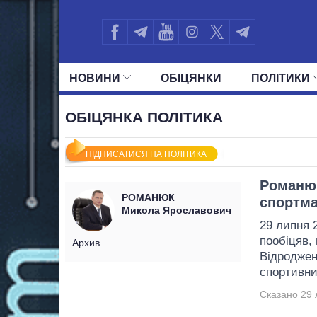
НОВИНИ
ОБIЦЯНКИ
ПОЛIТИКИ
УСІ ПОЛІТИКИ
ПРЕЗИДЕНТ І ОФ
ОБІЦЯНКА ПОЛІТИКА
ПІДПИСАТИСЯ НА ПОЛІТИКА
Романюк
РОМАНЮК
спортма
Микола Ярославович
29 липня 
пообіцяв, 
Архив
Відроджен
спортивни
Сказано 29 