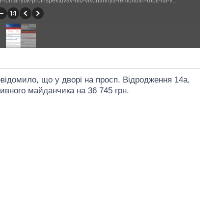
http://www.lutskrada.gov.ua/fast-news/miskiy-golova-mikola-romanyuk-proinspektuvav-hid-vikonannya-remontnih-robit-na-vulicyah-ta (688 × 582)
відомило, що у дворі на просп. Відродження 14а,
ивного майданчика на 36 745 грн.