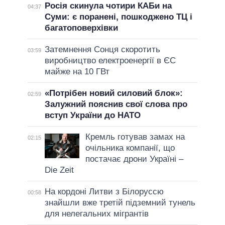
Росія скинула чотири КАБи на
04:37
Суми: є поранені, пошкоджено ТЦ і
багатоповерхівки
Затемнення Сонця скоротить
03:59
виробництво електроенергії в ЄС
майже на 10 ГВт
«Потрібен новий силовий блок»:
02:59
Залужний пояснив свої слова про
вступ України до НАТО
Кремль готував замах на
02:15
очільника компанії, що
постачає дрони Україні –
Die Zeit
На кордоні Литви з Білоруссю
00:58
знайшли вже третій підземний тунель
для нелегальних мігрантів