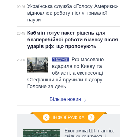
Українська служба «Голосу Америки»
00:26
відновлює роботу після тривалої
паузи
Кабмін готує пакет рішень для
23:45
безперебійної роботи бізнесу після
ударів рф: що пропонують
Рф масовано
ПІДСУМКИ
23:00
вдарила по Києву та
області, а експосолці
Стефанішиній вручили підозру.
Головне за день
Більше новин
ІНФОГРАФІКА
Економіка ШІ-гігантів:
 за
скільки коштують і