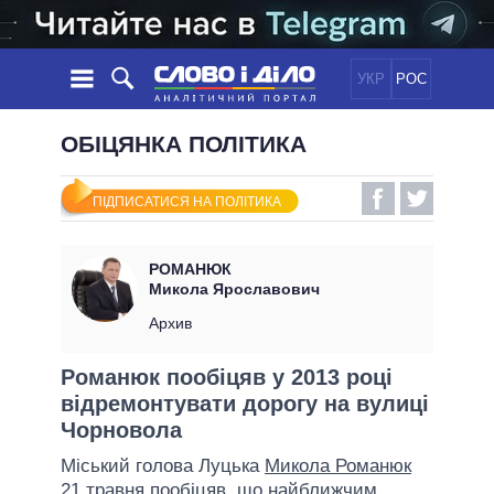
УКР
РОС
НОВИНИ
ОБІЦЯНКА ПОЛІТИКА
ОБIЦЯНКИ
СТРІЧКА
ПОЛІТИКА
ПІДПИСАТИСЯ НА ПОЛІТИКА
ПОДІЇ
ЕКОНОМІКА
ПОЛIТИКИ
СТАТТІ
СУСПІЛЬСТВО
РОМАНЮК
ІНФОГРАФІКА
ДУМКИ
СВІТ
УСІ ПОЛІТИКИ
Микола Ярославович
ОГЛЯДИ
ПРЕЗИДЕНТ І ОФІС
Архив
ВІДЕО
ДАЙДЖЕСТИ
ВЕРХОВНА РАДА
Романюк пообіцяв у 2013 році
ПІДТРИМАТИ
КАБІНЕТ МІНІСТРІВ
відремонтувати дорогу на вулиці
ГОЛОВИ ОБЛАДМІНІСТРАЦІЙ
Чорновола
ПОРІВНЯННЯ ПОЛІТИКІВ
МЕРИ МІСТ
Міський голова Луцька
Микола Романюк
ВСІ ПЕРСОНИ
21 травня пообіцяв, що найближчим