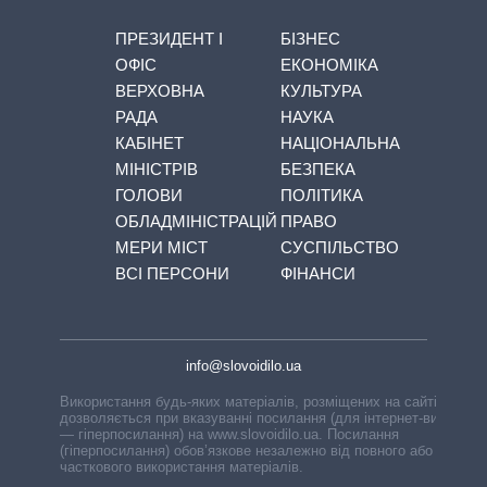
ПРЕЗИДЕНТ І
БІЗНЕС
ОФІС
ЕКОНОМІКА
ВЕРХОВНА
КУЛЬТУРА
РАДА
НАУКА
КАБІНЕТ
НАЦІОНАЛЬНА
МІНІСТРІВ
БЕЗПЕКА
ГОЛОВИ
ПОЛІТИКА
ОБЛАДМІНІСТРАЦІЙ
ПРАВО
МЕРИ МІСТ
СУСПІЛЬСТВО
ВСІ ПЕРСОНИ
ФІНАНСИ
info@slovoidilo.ua
Використання будь-яких матеріалів, розміщених на сайті,
дозволяється при вказуванні посилання (для інтернет-видань
— гіперпосилання) на www.slovoidilo.ua. Посилання
(гіперпосилання) обов’язкове незалежно від повного або
часткового використання матеріалів.