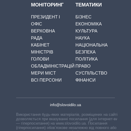
МОНІТОРИНГ
ТЕМАТИКИ
ПРЕЗИДЕНТ І
БІЗНЕС
ОФІС
ЕКОНОМІКА
ВЕРХОВНА
КУЛЬТУРА
РАДА
НАУКА
КАБІНЕТ
НАЦІОНАЛЬНА
МІНІСТРІВ
БЕЗПЕКА
ГОЛОВИ
ПОЛІТИКА
ОБЛАДМІНІСТРАЦІЙ
ПРАВО
МЕРИ МІСТ
СУСПІЛЬСТВО
ВСІ ПЕРСОНИ
ФІНАНСИ
info@slovoidilo.ua
Використання будь-яких матеріалів, розміщених на сайті,
дозволяється при вказуванні посилання (для інтернет-видань
— гіперпосилання) на www.slovoidilo.ua. Посилання
(гіперпосилання) обов’язкове незалежно від повного або