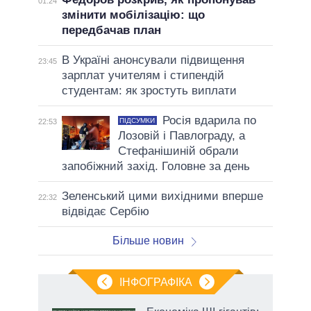
01:24
змінити мобілізацію: що
передбачав план
В Україні анонсували підвищення
23:45
зарплат учителям і стипендій
студентам: як зростуть виплати
Росія вдарила по
ПІДСУМКИ
22:53
Лозовій і Павлограду, а
Стефанішиній обрали
запобіжний захід. Головне за день
Зеленський цими вихідними вперше
22:32
відвідає Сербію
Більше новин
ІНФОГРАФІКА