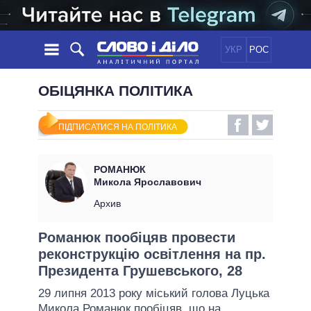
УКР
РОС
НОВИНИ
ОБІЦЯНКА ПОЛІТИКА
ОБIЦЯНКИ
СТРІЧКА
ПОЛІТИКА
ПІДПИСАТИСЯ НА ПОЛІТИКА
ПОДІЇ
ЕКОНОМІКА
ПОЛIТИКИ
СТАТТІ
СУСПІЛЬСТВО
РОМАНЮК
ІНФОГРАФІКА
ДУМКИ
СВІТ
УСІ ПОЛІТИКИ
Микола Ярославович
ОГЛЯДИ
ПРЕЗИДЕНТ І ОФІС
Архив
ВІДЕО
ДАЙДЖЕСТИ
ВЕРХОВНА РАДА
Романюк пообіцяв провести
ПІДТРИМАТИ
КАБІНЕТ МІНІСТРІВ
реконструкцію освітлення на пр.
ГОЛОВИ ОБЛАДМІНІСТРАЦІЙ
Президента Грушевського, 28
ПОРІВНЯННЯ ПОЛІТИКІВ
МЕРИ МІСТ
29 липня 2013 року міський голова Луцька
ВСІ ПЕРСОНИ
Микола Романюк
пообіцяв, що на