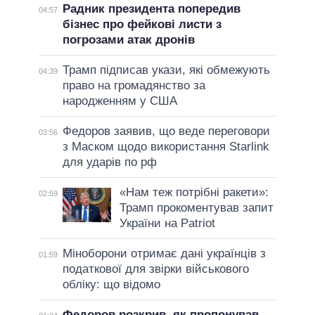
Радник президента попередив
04:57
бізнес про фейкові листи з
погрозами атак дронів
Трамп підписав укази, які обмежують
04:39
право на громадянство за
народженням у США
Федоров заявив, що веде переговори
03:56
з Маском щодо використання Starlink
для ударів по рф
«Нам теж потрібні ракети»:
02:59
Трамп прокоментував запит
України на Patriot
Міноборони отримає дані українців з
01:59
податкової для звірки військового
обліку: що відомо
Федоров розкрив, як пропонував