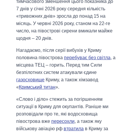
тимчасового зменшення цього показника до
7 днів у січні 2026 року середня кількість
«тривожних днів» зросла до понад 15 на
місяць. У червні 2026 року, станом на 22-ге
число, на півострові сирени вмикали майже
щодня – 20 днів.
Нагадаємо, після серії вибухів у Криму
половина півострова
перебуває без світла
, а
місцева ТЕЦ – горить. Перед тим Сили
безпілотних систем атакували єдине
газосховище
Криму, а також хімзавод
«
Кримський титан
».
«Слово і діло» стежить за погіршенням
ситуації в Криму для окупантів. Раніше ми
розповідали про те, які водосховища
півострова вже
пересохли
, а також яку
військову авіацію рф
втратила
в Криму за