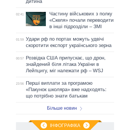
дитина
Частину військових з полку
02:41
«Скеля» почали переводити
в інші підрозділи – ЗМІ
Удари рф по портах можуть удвічі
01:59
скоротити експорт українського зерна
Розвідка США припускає, що дрон,
00:57
знайдений біля літака України в
Лейпцигу, міг належати рф – WSJ
Перші виплати за програмою
23:56
«Пакунок школяра» вже надходять:
що потрібно знати батькам
Більше новин
ІНФОГРАФІКА