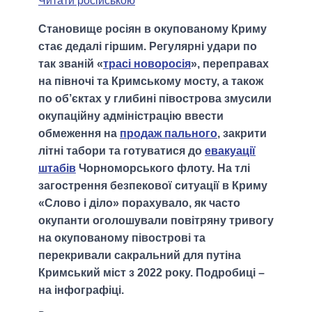
Читати російською
Становище росіян в окупованому Криму
стає дедалі гіршим. Регулярні удари по
так званій «
трасі новоросія
», переправах
на півночі та Кримському мосту, а також
по об’єктах у глибині півострова змусили
окупаційну адміністрацію ввести
обмеження на
продаж пального
, закрити
літні табори та готуватися до
евакуації
штабів
Чорноморського флоту. На тлі
загострення безпекової ситуації в Криму
«Слово і діло» порахувало, як часто
окупанти оголошували повітряну тривогу
на окупованому півострові та
перекривали сакральний для путіна
Кримський міст з 2022 року. Подробиці –
на інфографіці.