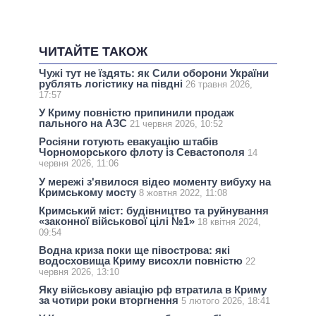
ЧИТАЙТЕ ТАКОЖ
Чужі тут не їздять: як Сили оборони України
рублять логістику на півдні
26 травня 2026,
17:57
У Криму повністю припинили продаж
пального на АЗС
21 червня 2026, 10:52
Росіяни готують евакуацію штабів
Чорноморського флоту із Севастополя
14
червня 2026, 11:06
У мережі з'явилося відео моменту вибуху на
Кримському мосту
8 жовтня 2022, 11:08
Кримський міст: будівництво та руйнування
«законної військової цілі №1»
18 квітня 2024,
09:54
Водна криза поки ще півострова: які
водосховища Криму висохли повністю
22
червня 2026, 13:10
Яку військову авіацію рф втратила в Криму
за чотири роки вторгнення
5 лютого 2026, 18:41