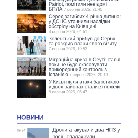
Patriot, помітили невідомі
БПЛА
7 серпня 2026, 21:45
Серед загиблих 4-річна дитина:
у ДСНС уточнили наслідки
обстрілу на Київщині
8 серпня 2026, 04:51
Зеленський прибув до Сербії
та розкрив плани свого візиту
7 серпня 2026, 19:52
Міграційна криза в Сеуті: Італія
поки не буде скасовувати
прикордонний контроль з
Іспанією
7 серпня 2026, 20:19
У Києві після атаки балістикою
у двох районах сталися пожежі
8 серпня 2026, 03:47
НОВИНИ
Дрони атакували два НПЗ у
09:24
росії, спалахнули