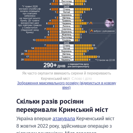
Як часто окупанти вмикають сирени й перекривають
Керченський міст
Слово і діло
Зображення максимального розміру (відкриється в новому
вікні)
Скільки разів росіяни
перекривали Кримський міст
Україна вперше
атакувала
Керченський міст
8 жовтня 2022 року, здійснивши операцію з