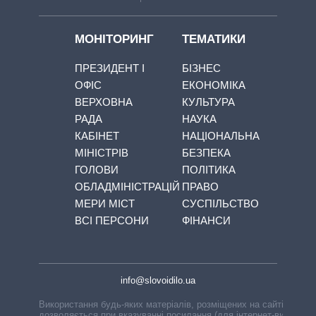
МОНІТОРИНГ
ТЕМАТИКИ
ПРЕЗИДЕНТ І
БІЗНЕС
ОФІС
ЕКОНОМІКА
ВЕРХОВНА
КУЛЬТУРА
РАДА
НАУКА
КАБІНЕТ
НАЦІОНАЛЬНА
МІНІСТРІВ
БЕЗПЕКА
ГОЛОВИ
ПОЛІТИКА
ОБЛАДМІНІСТРАЦІЙ
ПРАВО
МЕРИ МІСТ
СУСПІЛЬСТВО
ВСІ ПЕРСОНИ
ФІНАНСИ
info@slovoidilo.ua
Використання будь-яких матеріалів, розміщених на сайті,
дозволяється при вказуванні посилання (для інтернет-видань