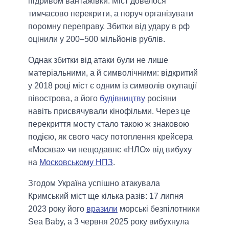
підривом вантажівки. Міст довелося
тимчасово перекрити, а поруч організувати
поромну переправу. Збитки від удару в рф
оцінили у 200–500 мільйонів рублів.
Однак збитки від атаки були не лише
матеріальними, а й символічними: відкритий
у 2018 році міст є одним із символів окупації
півострова, а його
будівництву
росіяни
навіть присвячували кінофільми. Через це
перекриття мосту стало такою ж знаковою
подією, як свого часу потоплення крейсера
«Москва» чи нещодавнє «НЛО» від вибуху
на
Московському НПЗ
.
Згодом Україна успішно атакувала
Кримський міст ще кілька разів: 17 липня
2023 року його
вразили
морські безпілотники
Sea Baby, а 3 червня 2025 року вибухнула