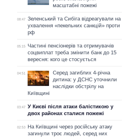
масштабні пожежі
Зеленський та Сибіга відреагували на
08:47
ухвалення «пекельних санкцій» проти
рф
Частині пенсіонерів та отримувачів
05:15
соцвиплат треба змінити банк до 15
вересня: кого це стосується
Серед загиблих 4-річна
04:51
дитина: у ДСНС уточнили
наслідки обстрілу на
Київщині
У Києві після атаки балістикою у
03:47
двох районах сталися пожежі
На Київщині через російську атаку
02:53
загинули троє людей, серед них