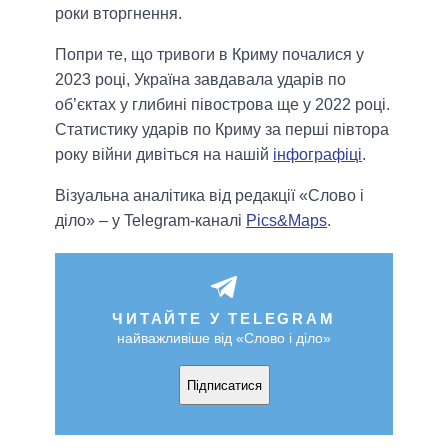
роки вторгнення.
Попри те, що тривоги в Криму почалися у
2023 році, Україна завдавала ударів по
об’єктах у глибині півострова ще у 2022 році.
Статистику ударів по Криму за перші півтора
року війни дивіться на нашій
інфографіці
.
Візуальна аналітика від редакції «Слово і
діло» – у Telegram-каналі
Pics&Maps
.
ЧИТАЙТЕ У TELEGRAM
найважливіше від «Слово і діло»
Підписатися