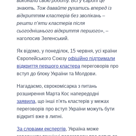
виконали свою роботу. Всі у Європі це
знають. Тож давайте рухатись вперед із
відкриттям кластерів без зволікань –
решти п’яти кластерів після
сьогоднішнього відкриття першого»
, –
наголосив Зеленський.
Як відомо, у понеділок, 15 червня, усі країни
Європейського Союзу
офіційно підтримали
відкриття першого кластера
переговорів про
вступ до блоку України та Молдови.
Нагадаємо, єврокомісарка з питань
розширення Марта Кос напередодні
заявила
, що інші п'ять кластерів у межах
переговорів про вступ України можуть бути
відкриті вже в липні.
За словами експертів
, Україна може