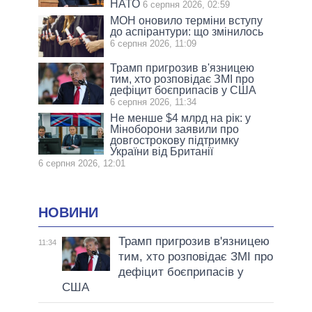
НАТО
6 серпня 2026, 02:59
МОН оновило терміни вступу
до аспірантури: що змінилось
6 серпня 2026, 11:09
Трамп пригрозив в'язницею
тим, хто розповідає ЗМІ про
дефіцит боєприпасів у США
6 серпня 2026, 11:34
Не менше $4 млрд на рік: у
Міноборони заявили про
довгострокову підтримку
України від Британії
6 серпня 2026, 12:01
НОВИНИ
Трамп пригрозив в'язницею
11:34
тим, хто розповідає ЗМІ про
дефіцит боєприпасів у
США