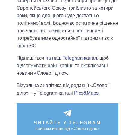
завершити технічні переговори про вступ до
Європейського Союзу приблизно за чотири
роки, якщо для цього буде достатньо
політичної волі. Водночас остаточне рішення
про членство залишиться політичним і
потребуватиме одностайної підтримки всіх
країн ЄС.
Підпишіться
на наш Telegram-канал
, щоб
відстежувати найцікавіші та ексклюзивні
новини «Слово і діло».
Візуальна аналітика від редакції «Слово і
діло» – у Telegram-каналі
Pics&Maps
.
ЧИТАЙТЕ У TELEGRAM
найважливіше від «Слово і діло»