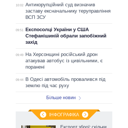
Антикорупційний суд визначив
10:02
заставу ексначальнику теруправління
ВСП ЗСУ
Експосолці України у США
09:51
Стефанішиній обрали запобіжний
захід
На Херсонщині російський дрон
09:49
атакував автобус із цивільними, є
поранені
В Одесі автомобіль провалився під
09:44
землю під час руху
Більше новин
ІНФОГРАФІКА
и на
Експорт зброї: скільки