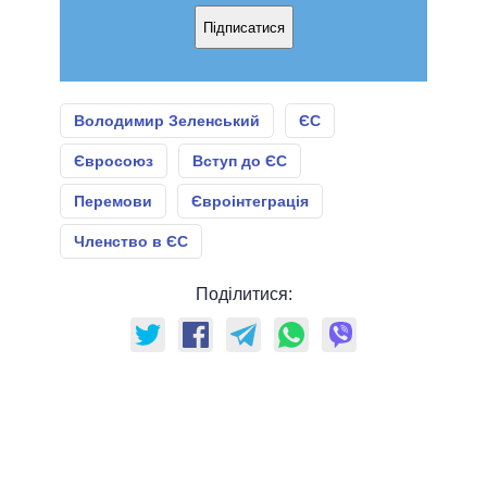
Підписатися
Володимир Зеленський
ЄС
Євросоюз
Вступ до ЄС
Перемови
Євроінтеграція
Членство в ЄС
Поділитися: