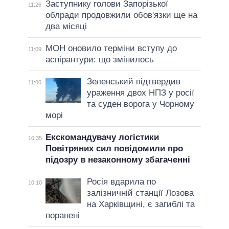
Заступнику голови Запорізької
11:26
облради продовжили обов'язки ще на
два місяці
МОН оновило терміни вступу до
11:09
аспірантури: що змінилось
Зеленський підтвердив
11:00
ураження двох НПЗ у росії
та суден ворога у Чорному
морі
Екскомандувачу логістики
10:35
Повітряних сил повідомили про
підозру в незаконному збагаченні
Росія вдарила по
10:10
залізничній станції Лозова
на Харківщині, є загиблі та
поранені