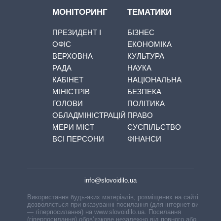
МОНІТОРИНГ
ТЕМАТИКИ
ПРЕЗИДЕНТ І
БІЗНЕС
ОФІС
ЕКОНОМІКА
ВЕРХОВНА
КУЛЬТУРА
РАДА
НАУКА
КАБІНЕТ
НАЦІОНАЛЬНА
МІНІСТРІВ
БЕЗПЕКА
ГОЛОВИ
ПОЛІТИКА
ОБЛАДМІНІСТРАЦІЙ
ПРАВО
МЕРИ МІСТ
СУСПІЛЬСТВО
ВСІ ПЕРСОНИ
ФІНАНСИ
info@slovoidilo.ua
Використання будь-яких матеріалів, розміщених на сайті,
дозволяється при вказуванні посилання (для інтернет-видань
— гіперпосилання) на www.slovoidilo.ua. Посилання
(гіперпосилання) обов’язкове незалежно від повного або