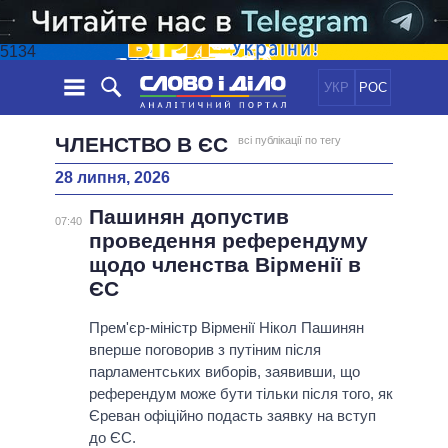
5134
УКР
РОС
НОВИНИ
ЧЛЕНСТВО В ЄС
всі публікації по тегу
28 липня, 2026
ОБIЦЯНКИ
СТРІЧКА
ПОЛІТИКА
Пашинян допустив
ПОДІЇ
ЕКОНОМІКА
07:40
ПОЛIТИКИ
проведення референдуму
СТАТТІ
СУСПІЛЬСТВО
щодо членства Вірменії в
ІНФОГРАФІКА
ДУМКИ
СВІТ
УСІ ПОЛІТИКИ
ЄС
ОГЛЯДИ
ПРЕЗИДЕНТ І ОФІС
ВІДЕО
Прем'єр-міністр Вірменії Нікол Пашинян
ДАЙДЖЕСТИ
ВЕРХОВНА РАДА
вперше поговорив з путіним після
ПІДТРИМАТИ
КАБІНЕТ МІНІСТРІВ
парламентських виборів, заявивши, що
ГОЛОВИ ОБЛАДМІНІСТРАЦІЙ
референдум може бути тільки після того, як
ПОРІВНЯННЯ ПОЛІТИКІВ
Єреван офіційно подасть заявку на вступ
МЕРИ МІСТ
до ЄС.