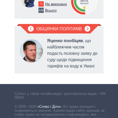
50%
Не виконано
73
виконано
0
Всього
146
ОБІЦЯНКИ ПОЛІТИКІВ
яв
Яценко пообіцяв
, що
найближчим часом
подасть позовну заяву до
у у
суду щодо підвищення
 року
тарифів на воду в Умані
Cуб'єкт у сфері онлайн-медіа. Ідентифікатор медіа – R40-
05063
© 2009—2026
«Слово і Діло»
.
Всі права захищені і
охороняються законом. Адміністрація сайту залишає за
собою право не погоджуватися з інформацією, яка