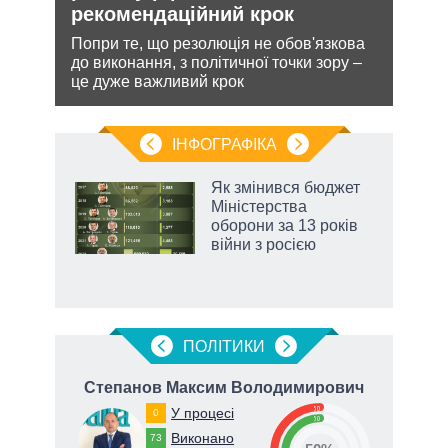
рекомендаційний крок
теп
Попри те, що резолюція не обов'язкова
Деце
 цей
до виконання, з політичної точки зору –
дозво
це дуже важливий крок
виве
опал
ІНФОГРАФІКА
Як змінився бюджет
ть
Міністерства
оборони за 13 років
війни з росією
ПОЛIТИКИ
ич
Степанов Максим Володимирович
Т
50
У процесі
0
50
Виконано
67
73