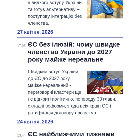
швидкого вступу України
та готує альтернативу –
поступову інтеграцію без
членства.
27 квітня, 2026
ЄС без ілюзій: чому швидке
17:06
членство України до 2027
року майже нереальне
Швидкий вступ України
до ЄС до 2027 року
майже нереальний -
переговорні кластери ще
не відкриті політично, попереду 33 глави,
складні реформи, згода всіх країн ЄС і
ратифікація договору про вступ.
24 квітня, 2026
ЄС найближчими тижнями
13:44