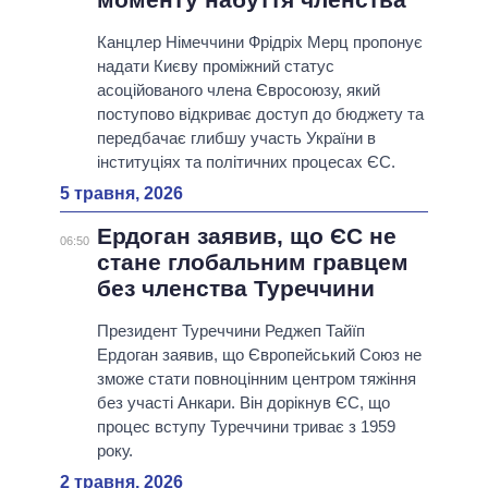
Канцлер Німеччини Фрідріх Мерц пропонує
надати Києву проміжний статус
асоційованого члена Євросоюзу, який
поступово відкриває доступ до бюджету та
передбачає глибшу участь України в
інституціях та політичних процесах ЄС.
5 травня, 2026
Ердоган заявив, що ЄС не
06:50
стане глобальним гравцем
без членства Туреччини
Президент Туреччини Реджеп Тайїп
Ердоган заявив, що Європейський Союз не
зможе стати повноцінним центром тяжіння
без участі Анкари. Він дорікнув ЄС, що
процес вступу Туреччини триває з 1959
року.
2 травня, 2026