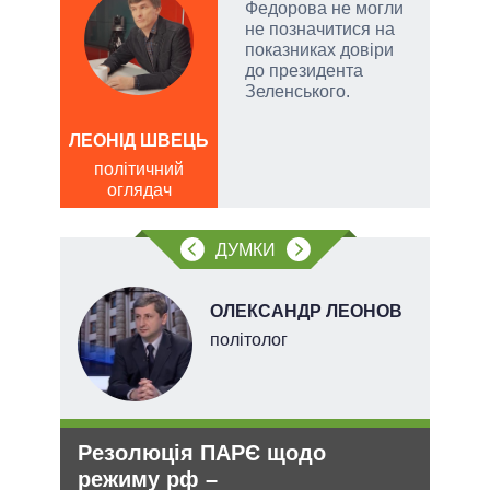
у
Федорова не могли
не позначитися на
сити
показниках довіри
до президента
Зеленського.
ЛЕОНІД ШВЕЦЬ
ОЛ
Р
політичний
оглядач
по
о
ДУМКИ
ОЛЕКСАНДР ЛЕОНОВ
х
політолог
Резолюція ПАРЄ щодо
Укр
и рф
режиму рф –
дец