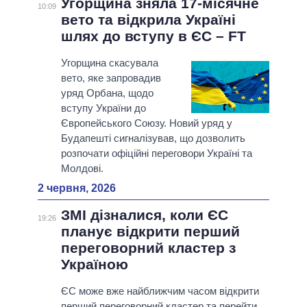
Угорщина зняла 17-місячне
10:09
вето та відкрила Україні
шлях до вступу в ЄС – FT
Угорщина скасувала
вето, яке запровадив
уряд Орбана, щодо
вступу України до
Європейського Союзу. Новий уряд у
Будапешті сигналізував, що дозволить
розпочати офіційні переговори Україні та
Молдові.
2 червня, 2026
ЗМІ дізналися, коли ЄС
19:26
планує відкрити перший
переговорний кластер з
Україною
ЄС може вже найближчим часом відкрити
перший переговорний кластер та перейти