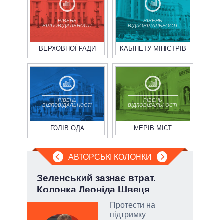
РІВЕНЬ
РІВЕНЬ
ВІДПОВІДАЛЬНОСТІ
ВІДПОВІДАЛЬНОСТІ
ВЕРХОВНОЇ РАДИ
КАБІНЕТУ МІНІСТРІВ
РІВЕНЬ
РІВЕНЬ
ВІДПОВІДАЛЬНОСТІ
ВІДПОВІДАЛЬНОСТІ
ГОЛІВ ОДА
МЕРІВ МІСТ
АВТОРСЬКІ КОЛОНКИ
і
Зеленський зазнає втрат.
П'я
ї
Колонка Леоніда Швеця
Укр
Протести на
підтримку