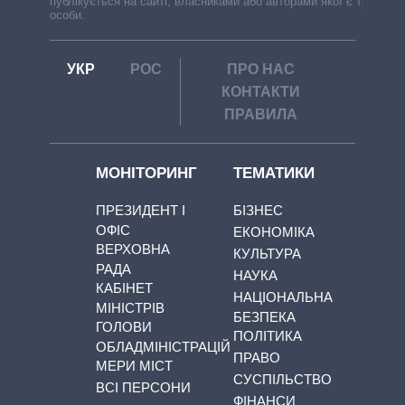
публікується на сайті, власниками або авторами якої є треті
особи.
УКР
РОС
ПРО НАС
КОНТАКТИ
ПРАВИЛА
МОНІТОРИНГ
ТЕМАТИКИ
ПРЕЗИДЕНТ І
БІЗНЕС
ОФІС
ЕКОНОМІКА
ВЕРХОВНА
КУЛЬТУРА
РАДА
НАУКА
КАБІНЕТ
НАЦІОНАЛЬНА
МІНІСТРІВ
БЕЗПЕКА
ГОЛОВИ
ПОЛІТИКА
ОБЛАДМІНІСТРАЦІЙ
ПРАВО
МЕРИ МІСТ
СУСПІЛЬСТВО
ВСІ ПЕРСОНИ
ФІНАНСИ