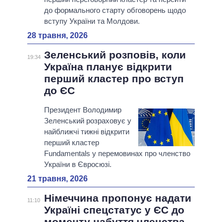
до формального старту обговорень щодо
вступу України та Молдови.
28 травня, 2026
Зеленський розповів, коли
19:34
Україна планує відкрити
перший кластер про вступ
до ЄС
Президент Володимир
Зеленський розраховує у
найближчі тижні відкрити
перший кластер
Fundamentals у перемовинах про членство
України в Євросюзі.
21 травня, 2026
Німеччина пропонує надати
11:10
Україні спецстатус у ЄС до
моменту набуття членства