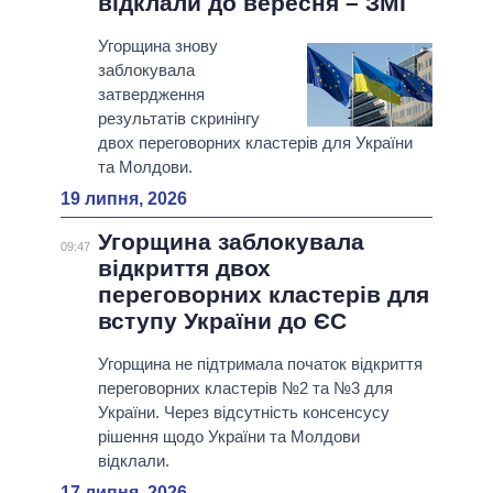
відклали до вересня – ЗМІ
Угорщина знову
заблокувала
затвердження
результатів скринінгу
двох переговорних кластерів для України
та Молдови.
19 липня, 2026
Угорщина заблокувала
09:47
відкриття двох
переговорних кластерів для
вступу України до ЄС
Угорщина не підтримала початок відкриття
переговорних кластерів №2 та №3 для
України. Через відсутність консенсусу
рішення щодо України та Молдови
відклали.
17 липня, 2026