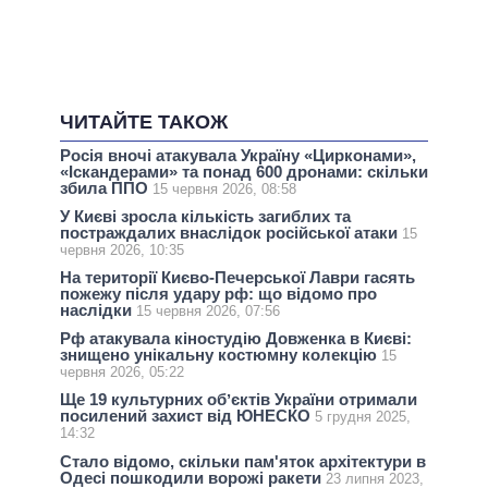
ЧИТАЙТЕ ТАКОЖ
Росія вночі атакувала Україну «Цирконами»,
«Іскандерами» та понад 600 дронами: скільки
збила ППО
15 червня 2026, 08:58
У Києві зросла кількість загиблих та
постраждалих внаслідок російської атаки
15
червня 2026, 10:35
На території Києво-Печерської Лаври гасять
пожежу після удару рф: що відомо про
наслідки
15 червня 2026, 07:56
Рф атакувала кіностудію Довженка в Києві:
знищено унікальну костюмну колекцію
15
червня 2026, 05:22
Ще 19 культурних обʼєктів України отримали
посилений захист від ЮНЕСКО
5 грудня 2025,
14:32
Стало відомо, скільки пам'яток архітектури в
Одесі пошкодили ворожі ракети
23 липня 2023,