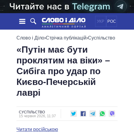
УКР
РОС
НОВИНИ
Слово і Діло
›
Стрічка публікацій
›
Суспільство
«Путін має бути
ОБIЦЯНКИ
СТРІЧКА
ПОЛІТИКА
проклятим на віки» –
ПОДІЇ
ЕКОНОМІКА
ПОЛIТИКИ
Сибіга про удар по
СТАТТІ
СУСПІЛЬСТВО
ІНФОГРАФІКА
ДУМКИ
СВІТ
УСІ ПОЛІТИКИ
Києво-Печерській
ОГЛЯДИ
ПРЕЗИДЕНТ І ОФІС
лаврі
ВІДЕО
ДАЙДЖЕСТИ
ВЕРХОВНА РАДА
ПІДТРИМАТИ
КАБІНЕТ МІНІСТРІВ
ГОЛОВИ ОБЛАДМІНІСТРАЦІЙ
СУСПІЛЬСТВО
ПОРІВНЯННЯ ПОЛІТИКІВ
15 червня 2026, 11:37
МЕРИ МІСТ
Читати російською
ВСІ ПЕРСОНИ