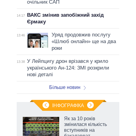
очільник САП
ВАКС змінив запобіжний захід
14:17
Єрмаку
Уряд продовжив послугу
13:46
«Шлюб онлайн» ще на два
роки
У Лейпцигу дрон врізався у крило
13:38
українського Ан-124: ЗМІ розкрили
нові деталі
Більше новин
ІНФОГРАФІКА
 5
Як за 10 років
вго
змінилася кількість
вступників на
бакалаврат,