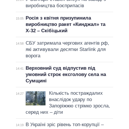
виробництва боєприпасів
Росія з квітня призупинила
15:05
виробництво ракет «Кинджал» та
Х-32 – Скібіцький
СБУ затримала чергових агентів рф,
14:58
які активували десятки Starlink для
ворога
Верховний суд відпустив під
14:41
умовний строк ексголову села на
Сумщині
Кількість постраждалих
14:27
внаслідок удару по
Запоріжжю стрімко зросла,
серед них – діти
В Україні зріс рівень топ-корупції –
14:19