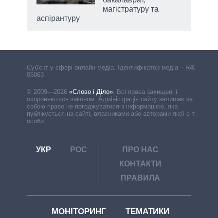
магістратуру та
аспірантуру
Cуб'єкт у сфері онлайн-медіа. Ідентифікатор медіа – R40-
05063
© 2009—2026
«Слово і Діло»
.
Всі права захищені і
охороняються законом. Адміністрація сайту залишає за
собою право не погоджуватися з інформацією, яка
публікується на сайті, власниками або авторами якої є треті
особи.
УКР
РОС
ПРО НАС
КОНТАКТИ
ПРАВИЛА
МОНІТОРИНГ
ТЕМАТИКИ