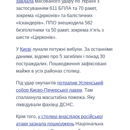
завдала
масованого удару по Україні з
застосуванням 611 БПЛА та 70 ракет,
зокрема «Цирконів» та балістичних
«Іскандерів». ППО знешкодила 582
безпілотники та 50 ракет, зокрема п’ять з
шести «Цирконів».
У
Києві
лунали потужні вибухи. За останніми
даними, відомо про 5 загиблих і понад 30
постраждалих. Пошкодження зафіксовані
майже в усіх районах столиці.
Під удар окупантів
потрапив Успенський
собор Києво-Печерської лаври
. Там
спалахнула масштабна пожежа. Яку
ліквідували фахівці ДСНС.
Крім того,
у столиці внаслідок російської
атаки зазнала пошкоджень
Національна