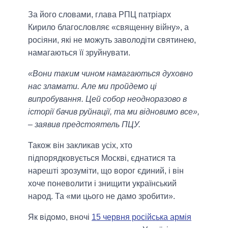
За його словами, глава РПЦ патріарх
Кирило благословляє «священну війну», а
росіяни, які не можуть заволодіти святинею,
намагаються її зруйнувати.
«Вони таким чином намагаються духовно
нас зламати. Але ми пройдемо ці
випробування. Цей собор неодноразово в
історії бачив руйнації, та ми відновимо все»,
– заявив предстоятель ПЦУ.
Також він закликав усіх, хто
підпорядковується Москві, єднатися та
нарешті зрозуміти, що ворог єдиний, і він
хоче поневолити і знищити український
народ. Та «ми цього не дамо зробити».
Як відомо, вночі
15 червня російська армія