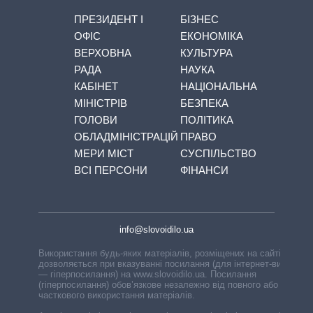
ПРЕЗИДЕНТ І
БІЗНЕС
ОФІС
ЕКОНОМІКА
ВЕРХОВНА
КУЛЬТУРА
РАДА
НАУКА
КАБІНЕТ
НАЦІОНАЛЬНА
МІНІСТРІВ
БЕЗПЕКА
ГОЛОВИ
ПОЛІТИКА
ОБЛАДМІНІСТРАЦІЙ
ПРАВО
МЕРИ МІСТ
СУСПІЛЬСТВО
ВСІ ПЕРСОНИ
ФІНАНСИ
info@slovoidilo.ua
Використання будь-яких матеріалів, розміщених на сайті,
дозволяється при вказуванні посилання (для інтернет-видань
— гіперпосилання) на www.slovoidilo.ua. Посилання
(гіперпосилання) обов’язкове незалежно від повного або
часткового використання матеріалів.