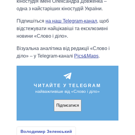
кіностудія імені Олександра Довженка –
одна з найстаріших кіностудій України.
Підпишіться
на наш Telegram-канал
, щоб
відстежувати найцікавіші та ексклюзивні
новини «Слово і діло».
Візуальна аналітика від редакції «Слово і
діло» – у Telegram-каналі
Pics&Maps
.
ЧИТАЙТЕ У TELEGRAM
найважливіше від «Слово і діло»
Підписатися
Володимир Зеленський