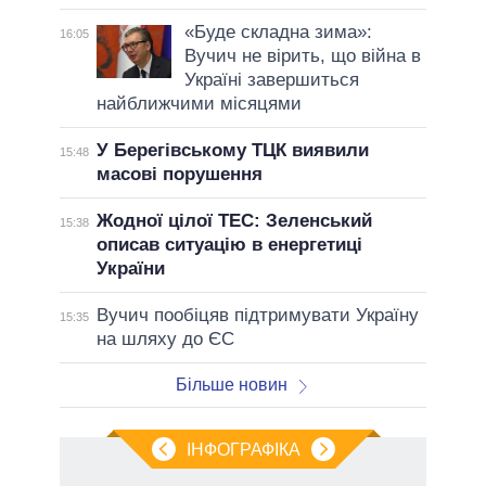
«Буде складна зима»:
16:05
Вучич не вірить, що війна в
Україні завершиться
найближчими місяцями
У Берегівському ТЦК виявили
15:48
масові порушення
Жодної цілої ТЕС: Зеленський
15:38
описав ситуацію в енергетиці
України
Вучич пообіцяв підтримувати Україну
15:35
на шляху до ЄС
Більше новин
ІНФОГРАФІКА