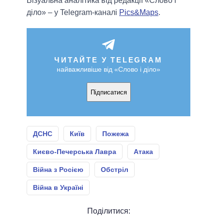
Візуальна аналітика від редакції «Слово і
діло» – у Telegram-каналі
Pics&Maps
.
ЧИТАЙТЕ У TELEGRAM
найважливіше від «Слово і діло»
Підписатися
ДСНС
Київ
Пожежа
Києво-Печерська Лавра
Атака
Війна з Росією
Обстріл
Війна в Україні
Поділитися: