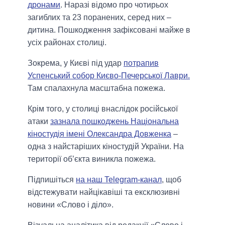
дронами
. Наразі відомо про чотирьох
загиблих та 23 поранених, серед них –
дитина. Пошкодження зафіксовані майже в
усіх районах столиці.
Зокрема, у Києві під удар
потрапив
Успенський собор Києво-Печерської Лаври.
Там спалахнула масштабна пожежа.
Крім того, у столиці внаслідок російської
атаки
зазнала пошкоджень Національна
кіностудія імені Олександра Довженка
–
одна з найстаріших кіностудій України. На
території об’єкта виникла пожежа.
Підпишіться
на наш Telegram-канал
, щоб
відстежувати найцікавіші та ексклюзивні
новини «Слово і діло».