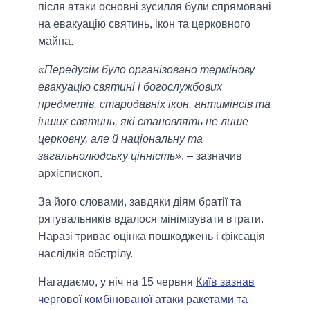
після атаки основні зусилля були спрямовані
на евакуацію святинь, ікон та церковного
майна.
«Передусім було організовано термінову
евакуацію святині і богослужбових
предметів, стародавніх ікон, антимінсів та
інших святинь, які становлять не лише
церковну, але й національну та
загальнолюдську цінність»
, – зазначив
архієпископ.
За його словами, завдяки діям братії та
рятувальників вдалося мінімізувати втрати.
Наразі триває оцінка пошкоджень і фіксація
наслідків обстрілу.
Нагадаємо, у ніч на 15 червня
Київ зазнав
чергової комбінованої атаки ракетами та