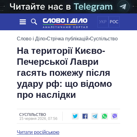
УКР
РОС
НОВИНИ
Слово і Діло
›
Стрічка публікацій
›
Суспільство
На території Києво-
ОБIЦЯНКИ
СТРІЧКА
ПОЛІТИКА
Печерської Лаври
ПОДІЇ
ЕКОНОМІКА
ПОЛIТИКИ
гасять пожежу після
СТАТТІ
СУСПІЛЬСТВО
ІНФОГРАФІКА
ДУМКИ
СВІТ
УСІ ПОЛІТИКИ
удару рф: що відомо
ОГЛЯДИ
ПРЕЗИДЕНТ І ОФІС
про наслідки
ВІДЕО
ДАЙДЖЕСТИ
ВЕРХОВНА РАДА
ПІДТРИМАТИ
КАБІНЕТ МІНІСТРІВ
ГОЛОВИ ОБЛАДМІНІСТРАЦІЙ
СУСПІЛЬСТВО
ПОРІВНЯННЯ ПОЛІТИКІВ
15 червня 2026, 07:56
МЕРИ МІСТ
Читати російською
ВСІ ПЕРСОНИ