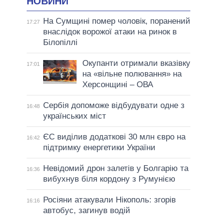
НОВИНИ
На Сумщині помер чоловік, поранений
17:27
внаслідок ворожої атаки на ринок в
Білопіллі
Окупанти отримали вказівку
17:01
на «вільне полювання» на
Херсонщині – ОВА
Сербія допоможе відбудувати одне з
16:48
українських міст
ЄС виділив додаткові 30 млн євро на
16:42
підтримку енергетики України
Невідомий дрон залетів у Болгарію та
16:36
вибухнув біля кордону з Румунією
Росіяни атакували Нікополь: згорів
16:16
автобус, загинув водій