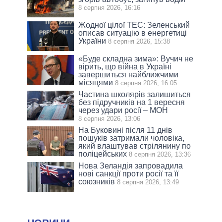
8 серпня 2026, 16:16
Жодної цілої ТЕС: Зеленський
описав ситуацію в енергетиці
України
8 серпня 2026, 15:38
«Буде складна зима»: Вучич не
вірить, що війна в Україні
завершиться найближчими
місяцями
8 серпня 2026, 16:05
Частина школярів залишиться
без підручників на 1 вересня
через удари росії – МОН
8 серпня 2026, 13:06
На Буковині після 11 днів
пошуків затримали чоловіка,
який влаштував стрілянину по
поліцейських
8 серпня 2026, 13:36
Нова Зеландія запровадила
нові санкції проти росії та її
союзників
8 серпня 2026, 13:49