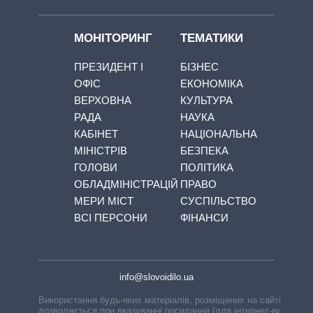
МОНІТОРИНГ
ТЕМАТИКИ
ПРЕЗИДЕНТ І
БІЗНЕС
ОФІС
ЕКОНОМІКА
ВЕРХОВНА
КУЛЬТУРА
РАДА
НАУКА
КАБІНЕТ
НАЦІОНАЛЬНА
МІНІСТРІВ
БЕЗПЕКА
ГОЛОВИ
ПОЛІТИКА
ОБЛАДМІНІСТРАЦІЙ
ПРАВО
МЕРИ МІСТ
СУСПІЛЬСТВО
ВСІ ПЕРСОНИ
ФІНАНСИ
info@slovoidilo.ua
Використання будь-яких матеріалів, розміщених на сайті,
дозволяється при вказуванні посилання (для інтернет-видань