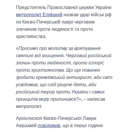
Предстоятель Православної церкви України
митрополит Епіфаній
назвав удар військ рф
по Києво-Печерській лаврі черговим
злочином проти людяності та проти
християнства.
«Просимо про молитву за врятування
святині від знищення. Черговий російський
злочин проти людяності, проти історії,
проти християнства. Що ще повинен
зробити кремлівський антихрист, аби світ
усвідомив, що слід рішуче діяти, аби
російський терор проти України і самих
принципів миру припинився?»
, – написав
митрополит.
Архієпископ Києво-Печерської Лаври
Авраамій
повідомив
, що в перші години