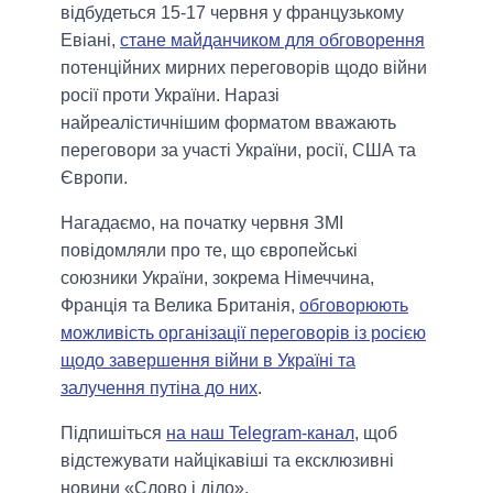
відбудеться 15-17 червня у французькому
Евіані,
стане майданчиком для обговорення
потенційних мирних переговорів щодо війни
росії проти України. Наразі
найреалістичнішим форматом вважають
переговори за участі України, росії, США та
Європи.
Нагадаємо, на початку червня ЗМІ
повідомляли про те, що європейські
союзники України, зокрема Німеччина,
Франція та Велика Британія,
обговорюють
можливість організації переговорів із росією
щодо завершення війни в Україні та
залучення путіна до них
.
Підпишіться
на наш Telegram-канал
, щоб
відстежувати найцікавіші та ексклюзивні
новини «Слово і діло».