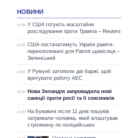
НОВИНИ
У США готують масштабне
14:39
розслідування проти Трампа – Reuters
США постачатимуть Україні ракети-
14:39
перехоплювачі для Patriot щомісяця –
Зеленський
У Румунії затопили дві баржі, щоб
14:02
врятувати роботу АЕС
Нова Зеландія запровадила нові
13:49
санкції проти росії та її союзників
На Буковині після 11 днів пошуків
13:36
затримали чоловіка, який влаштував
стрілянину по поліцейських