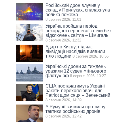
Російський дрон влучив у
склад у Прилуках, спалахнула
велика пожежа
8 серпня 2026, 11:01
Україна пройшла період
рекордної серпневої спеки без
відключень світла – Шмигаль
8 серпня 2026, 11:32
Удар по Києву: під час
ліквідації наслідків виявили
тіло людини
8 серпня 2026, 10:56
Українські дрони за тиждень
уразили 12 суден «тіньового
флоту» рф
8 серпня 2026, 10:27
США постачатимуть Україні
ракети-перехоплювачі для
Patriot щомісяця – Зеленський
8 серпня 2026, 14:39
У Румунії заявили про зміну
тактики російських дронів
8 серпня 2026, 12:42