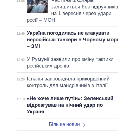
Частина школярів
13:06
залишиться без підручників
на 1 вересня через удари
росії – МОН
Україна погодилась не атакувати
12:46
неросійські танкери в Чорному морі
– ЗМІ
У Румунії заявили про зміну тактики
12:42
російських дронів
Іспанія запровадила прикордонний
12:26
контроль для мандрівників з Італії
«Не хоче лише путін»: Зеленський
12:10
відреагував на нічний удар по
Україні
Більше новин