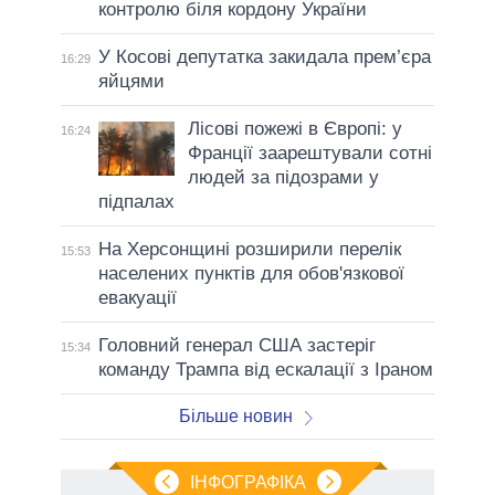
контролю біля кордону України
У Косові депутатка закидала прем’єра
16:29
яйцями
Лісові пожежі в Європі: у
16:24
Франції заарештували сотні
людей за підозрами у
підпалах
На Херсонщині розширили перелік
15:53
населених пунктів для обов'язкової
евакуації
Головний генерал США застеріг
15:34
команду Трампа від ескалації з Іраном
Більше новин
ІНФОГРАФІКА