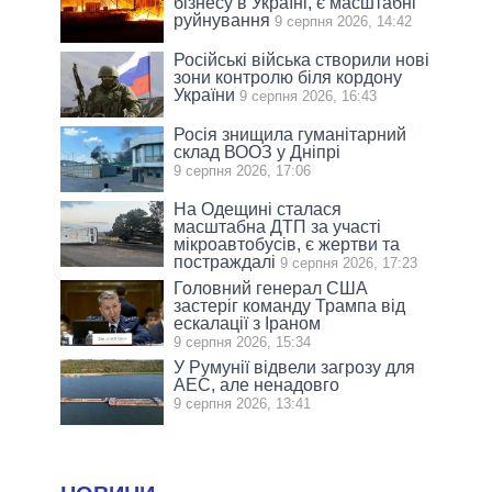
бізнесу в Україні, є масштабні
руйнування
9 серпня 2026, 14:42
Російські війська створили нові
зони контролю біля кордону
України
9 серпня 2026, 16:43
Росія знищила гуманітарний
склад ВООЗ у Дніпрі
9 серпня 2026, 17:06
На Одещині сталася
масштабна ДТП за участі
мікроавтобусів, є жертви та
постраждалі
9 серпня 2026, 17:23
Головний генерал США
застеріг команду Трампа від
ескалації з Іраном
9 серпня 2026, 15:34
У Румунії відвели загрозу для
АЕС, але ненадовго
9 серпня 2026, 13:41