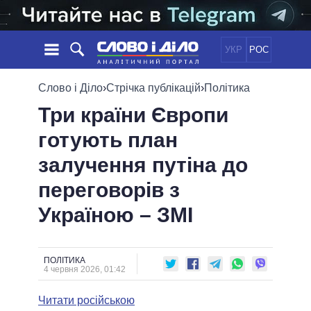
УКР
РОС
НОВИНИ
Слово і Діло
›
Стрічка публікацій
›
Політика
Три країни Європи
ОБIЦЯНКИ
СТРІЧКА
ПОЛІТИКА
готують план
ПОДІЇ
ЕКОНОМІКА
ПОЛIТИКИ
залучення путіна до
СТАТТІ
СУСПІЛЬСТВО
ІНФОГРАФІКА
ДУМКИ
СВІТ
УСІ ПОЛІТИКИ
переговорів з
ОГЛЯДИ
ПРЕЗИДЕНТ І ОФІС
Україною – ЗМІ
ВІДЕО
ДАЙДЖЕСТИ
ВЕРХОВНА РАДА
ПІДТРИМАТИ
КАБІНЕТ МІНІСТРІВ
ГОЛОВИ ОБЛАДМІНІСТРАЦІЙ
ПОЛІТИКА
ПОРІВНЯННЯ ПОЛІТИКІВ
4 червня 2026, 01:42
МЕРИ МІСТ
Читати російською
ВСІ ПЕРСОНИ