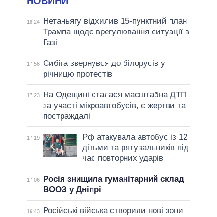
НОВИНИ
Нетаньягу відхилив 15-пунктний план
18:24
Трампа щодо врегулювання ситуації в
Газі
Сибіга звернувся до білорусів у
17:56
річницю протестів
На Одещині сталася масштабна ДТП
17:23
за участі мікроавтобусів, є жертви та
постраждалі
Рф атакувала автобус із 12
17:19
дітьми та рятувальників під
час повторних ударів
Росія знищила гуманітарний склад
17:06
ВООЗ у Дніпрі
Російські війська створили нові зони
16:43