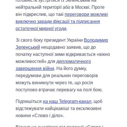
готовність зустрітися із Зеленським на
нейтральній території або в Москві. Проте
він підкреслив, що такі
переговори можливі
виключно заради фіксації та підписання
остаточної мирної угоди
.
Зі свого боку президент України
Володимир
Зеленський
нещодавно заявив, що до
початку наступної зими відкривається «вікно
можливостей» для
дипломатичного
завершення війни
. На його думку,
передумови для реальних переговорів
можуть виникнути через те, що росія
поступово втрачає перевагу на полі бою.
Підпишіться
на наш Telegram-канал
, щоб
відстежувати найцікавіші та ексклюзивні
новини «Слово і діло».