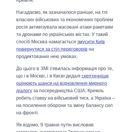
Кремля.
Нагадаємо, як зазначалося раніше, на тлі
власних військових та економічних проблем
росія активізувала масовані атаки ракетами
та дронами по українських містах. У такий
спосіб Москва намагається
змусити Київ
повернутися за стіл переговорів
на
продиктованих нею умовах.
До цього в ЗМІ з'явилась інформація про те,
що і в Москві, і в Києві дедалі
скептичніше
оцінюють шанси на відновлення мирного
діалогу
за посередництва США. Кремль
робить ставку на військовий тиск, а Україна –
на посилення оборони та зміну балансу сил
на фронті.
Як відомо, 9 травня путін висловив