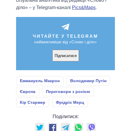
Візуальна аналітика від редакції «Слово і
діло» – у Telegram-каналі
Pics&Maps
.
ЧИТАЙТЕ У TELEGRAM
найважливіше від «Слово і діло»
Підписатися
Еммануель Макрон
Володимир Путін
Європа
Переговори з росією
Кір Стармер
Фрідріх Мерц
Поділитися: