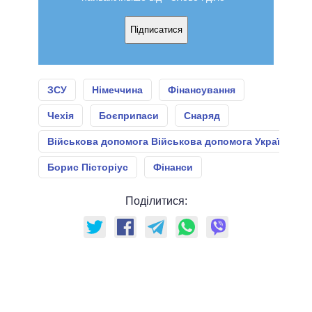
Підписатися
ЗСУ
Німеччина
Фінансування
Чехія
Боєприпаси
Снаряд
Військова допомога Військова допомога Україні
Борис Пісторіус
Фінанси
Поділитися: