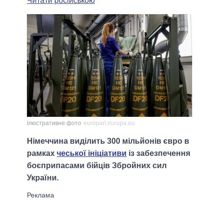
Читати російською
Ілюстративне фото
europarl.europa.eu
Німеччина виділить 300 мільйонів євро в
рамках
чеської ініціативи
із забезпечення
боєприпасами бійців Збройних сил
України.