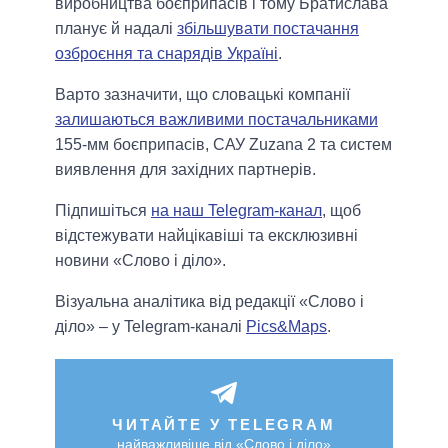
виробництва боєприпасів і тому Братислава
планує й надалі
збільшувати постачання
озброєння та снарядів Україні
.
Варто зазначити, що словацькі компанії
залишаються важливими постачальниками
155-мм боєприпасів, САУ Zuzana 2 та систем
виявлення для західних партнерів.
Підпишіться
на наш Telegram-канал
, щоб
відстежувати найцікавіші та ексклюзивні
новини «Слово і діло».
Візуальна аналітика від редакції «Слово і
діло» – у Telegram-каналі
Pics&Maps
.
ЧИТАЙТЕ У TELEGRAM
найважливіше від «Слово і діло»