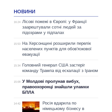
НОВИНИ
Лісові пожежі в Європі: у Франції
16:24
заарештували сотні людей за
підозрами у підпалах
На Херсонщині розширили перелік
15:53
населених пунктів для обов'язкової
евакуації
Головний генерал США застеріг
15:34
команду Трампа від ескалації з Іраном
У Молдові пролунав вибух,
15:09
правоохоронці знайшли уламки
БПЛА
Росія вдарила по
14:42
німецькому бізнесу в