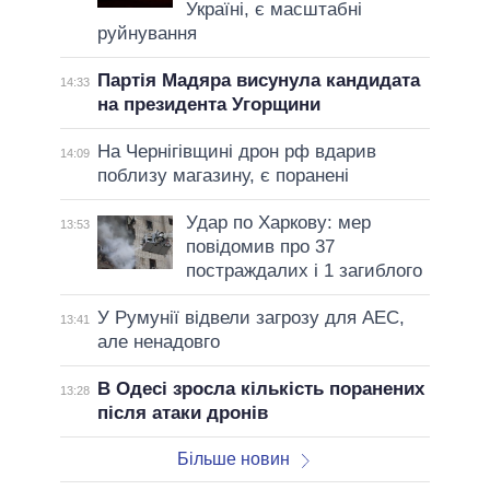
Україні, є масштабні
руйнування
Партія Мадяра висунула кандидата
14:33
на президента Угорщини
На Чернігівщині дрон рф вдарив
14:09
поблизу магазину, є поранені
Удар по Харкову: мер
13:53
повідомив про 37
постраждалих і 1 загиблого
У Румунії відвели загрозу для АЕС,
13:41
але ненадовго
В Одесі зросла кількість поранених
13:28
після атаки дронів
Більше новин