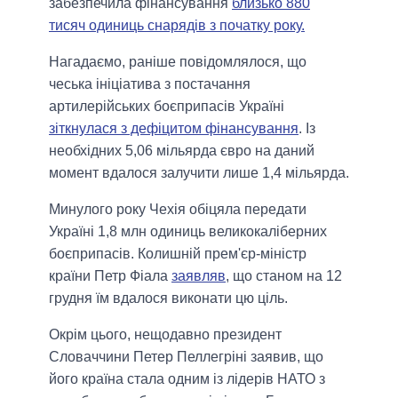
забезпечила фінансування
близько 880
тисяч одиниць снарядів з початку року.
Нагадаємо, раніше повідомлялося, що
чеська ініціатива з постачання
артилерійських боєприпасів Україні
зіткнулася з дефіцитом фінансування
. Із
необхідних 5,06 мільярда євро на даний
момент вдалося залучити лише 1,4 мільярда.
Минулого року Чехія обіцяла передати
Україні 1,8 млн одиниць великокаліберних
боєприпасів. Колишній прем'єр-міністр
країни Петр Фіала
заявляв
, що станом на 12
грудня їм вдалося виконати цю ціль.
Окрім цього, нещодавно президент
Словаччини Петер Пеллегріні заявив, що
його країна стала одним із лідерів НАТО з