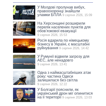
У Молдові пролунав вибух,
правоохоронці знайшли
уламки БПЛА
9 серпня 2026, 15:09
На Херсонщині розширили
перелік населених пунктів для
обов'язкової евакуації
9 серпня 2026, 15:53
Росія вдарила по німецькому
бізнесу в Україні, є масштабні
руйнування
9 серпня 2026, 14:42
У Румунії відвели загрозу для
АЕС, але ненадовго
9 серпня 2026, 13:41
Одна з наймасштабніших атак
року: частина Одеси
залишилася без світла
9 серпня 2026, 12:22
У Болгарії пояснили, як
український дрон міг опинитися
на її території
9 серпня 2026, 13:03