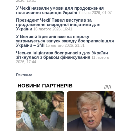
2026, 16:01
У Чехії назвали умови для продовження
постачання снарядів Україні
7 січня 2026, 01:07
Президент Чехії Павел виступив за
продовження снарядної ініціативи для
України
16 лютого 2026, 16:41
У Великій Британії вже на півроку
затримується запуск заводу боєприпасів для
України – ЗМІ
15 лютого 2026, 21:31
Чеська ініціатива боєприпасів для України
зіткнулася з браком фінансування
11 лютого
2026, 17:44