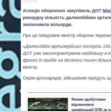
uprom.info
Агенція оборонних закупівель ДОТ
Мін
рекордну кількість далекобійних артил
зекономила мільярди.
Про це повідомив міністр оборони Україн
«Далекобійні артилерійські постріли 155
ДОТ уже законтрактувала найбільшу в істо
фронт їх приїде на десятки тисяч більше
міністр.
Окрім артснарядів, військовим приїдуть щ
Якими здобутками
відзначився
український ОПК за ч