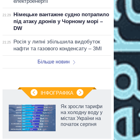
електроенергії
Німецьке вантажне судно потрапило
21:29
під атаку дронів у Чорному морі –
DW
Росія у липні збільшила видобуток
21:25
нафти та газового конденсату – ЗМІ
Більше новин
ІНФОГРАФІКА
Як зросли тарифи
на холодну воду у
містах України на
початок серпня