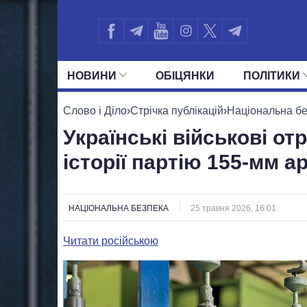
НОВИНИ
ОБIЦЯНКИ
ПОЛIТИКИ
УСІ ПОЛІТИКИ
ПРЕЗИДЕНТ І ОФ
Слово і Діло
›
Стрічка публікацій
›
Національна б
Українські військові о
історії партію 155-мм а
НАЦІОНАЛЬНА БЕЗПЕКА
25 травня 2026, 16:01
Читати російською