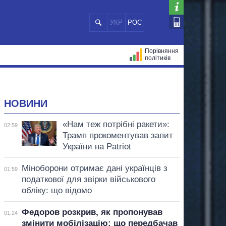
УКР
РОС
Порівняння
політиків
ЦІЙ
МЕРИ МІСТ
ВСІ ПЕРСОНИ
НОВИНИ
«Нам теж потрібні ракети»:
02:59
Трамп прокоментував запит
України на Patriot
Міноборони отримає дані українців з
01:59
податкової для звірки військового
обліку: що відомо
Федоров розкрив, як пропонував
01:24
змінити мобілізацію: що передбачав