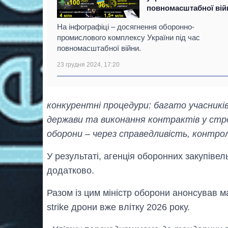
повномасштабної вій
На інфографіці – досягнення оборонно-
промислового комплексу України під час
повномасштабної війни.
23 грудня 2024, 17:20
конкурентні процедури: багато учасників,
держави та виконання контрактів у стр
оборони – через справедливість, контроль
У результаті, агенція оборонних закупівел
додатково.
Разом із цим міністр оборони анонсував ма
strike дрони вже влітку 2026 року.