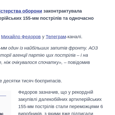
істерства оборони
законтрактувала
ерійських 155-мм пострілів та одночасно
и
Михайло Федоров
у
Телеграм
-каналі.
-мм один із найбільших запитів фронту. АОЗ
рії агенції партію цих пострілів – і на
, ніж очікувалося спочатку»,
– повідомив
е десятки тисяч боєприпасів.
Як за 10 років
Федоров зазначив, що у рекордній
змінилася кількість
вступників на
закупівлі далекобійних артилерійських
бакалаврат,
155-мм пострілів стали переможцями 6
магістратуру та
аспірантуру
виробників, з якими вже підписали
ас