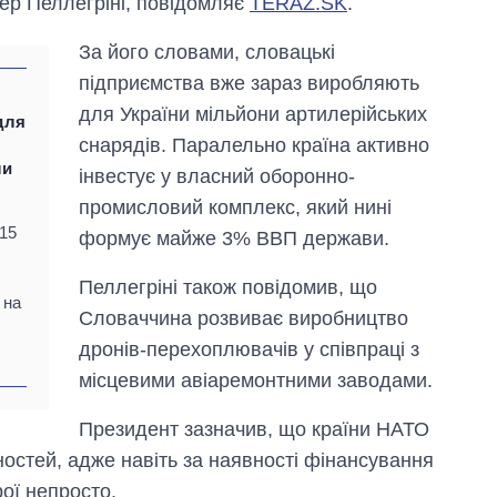
ер Пеллегріні, повідомляє
TERAZ.SK
.
За його словами, словацькі
підприємства вже зараз виробляють
для України мільйони артилерійських
для
снарядів. Паралельно країна активно
ли
інвестує у власний оборонно-
промисловий комплекс, який нині
 15
формує майже 3% ВВП держави.
Пеллегріні також повідомив, що
 на
Словаччина розвиває виробництво
дронів-перехоплювачів у співпраці з
місцевими авіаремонтними заводами.
Дефіцит пам’яті:
як зріс попит на
Президент зазначив, що країни НАТО
чипи за останні
остей, адже навіть за наявності фінансування
роки і що
прогнозують на
ої непросто.