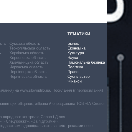
ТЕМАТИКИ
асть
Сумська область
Бізнес
Тернопільська область
Економіка
ь
Харківська область
Культура
Херсонська область
Наука
Хмельницька область
Національна безпека
Черкаська область
Політика
Чернівецька область
Право
Чернігівська область
Суспільство
Фінанси
лання) на www.slovoidilo.ua. Посилання (гіперпосилання)
онання цих обіцянок, зібрана й опрацьована ТОВ «ІА Слово і
ма народного контролю Слово і Діло».
», «Спецпроєкт», «За підтримки».
онодавством відповідальність за зміст реклами несе