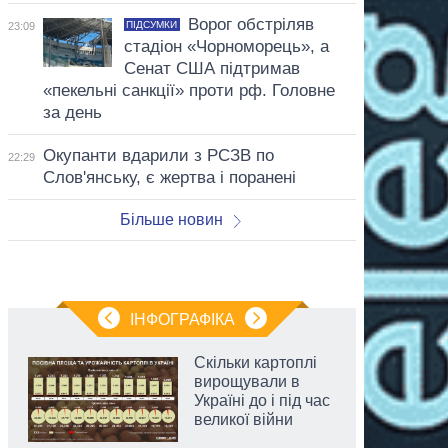
Ворог обстріляв
ПІДСУМКИ
23:09
стадіон «Чорноморець», а
Сенат США підтримав
«пекельні санкції» проти рф. Головне
за день
Окупанти вдарили з РСЗВ по
22:29
Слов'янську, є жертва і поранені
Більше новин
ІНФОГРАФІКА
Скільки картоплі
вирощували в
Україні до і під час
великої війни