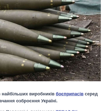
з найбільших виробників
боєприпасів
серед
ачання озброєння Україні.