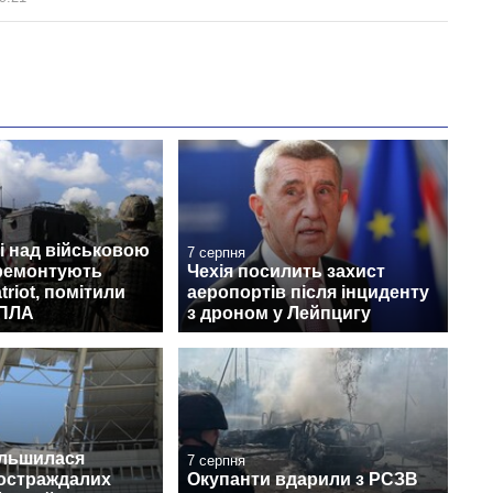
і над військовою
7 серпня
 ремонтують
Чехія посилить захист
triot, помітили
аеропортів після інциденту
БПЛА
з дроном у Лейпцигу
ільшилася
7 серпня
постраждалих
Окупанти вдарили з РСЗВ