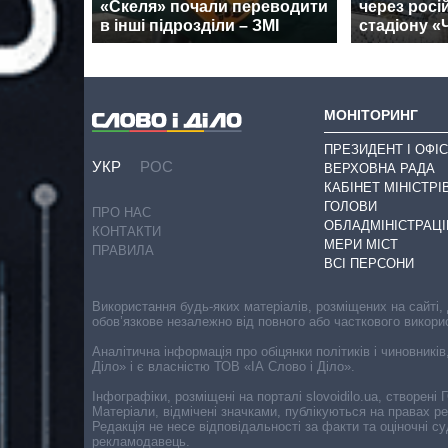
«Скеля» почали переводити
через росі
в інші підрозділи – ЗМІ
стадіону 
МОНІТОРИНГ
ПРЕЗИДЕНТ І ОФІС
УКР
РОС
ВЕРХОВНА РАДА
КАБІНЕТ МІНІСТРІ
ГОЛОВИ
ПРО НАС
ОБЛАДМІНІСТРАЦІ
КОНТАКТИ
МЕРИ МІСТ
ПРАВИЛА
ВСІ ПЕРСОНИ
Використання будь-яких матеріалів, розміщених на сайті,
обов’язкове незалежно від повного або часткового викори
Аналітична інформація про обіцянки політиків і чиновників
Діло» і є власністю ТОВ «ІА Слово і Діло».
Інфографіки, розміщені на порталі slovoidilo.ua, створен
Матеріали, відмічені значками, публікуються на правах р
Редакція не несе відповідальності за факти та оціночні 
рекламодавець.