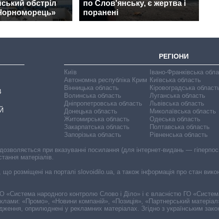
йський обстріл
по Слов'янську, є жертва і
«Чорноморець»
поранені
РЕГІОНИ
Київ
Івано-Франківська обл
Автономна республіка Крим
Київська область
Вінницька область
Кіровоградська област
В
Волинська область
Луганська область
Дніпропетровська область
Львівська область
Й
Донецька область
Миколаївська область
Житомирська область
Одеська область
Закарпатська область
Полтавська область
Запорізька область
Рівненська область
 дозволяється при вказуванні посилання (для інтернет-видань — гіперпоси
стання матеріалів.
, що розміщені на порталі slovoidilo.ua, а також інформація про стан вик
і ГО «Система народного контролю Слово і Діло» і є власністю ГО «Систе
еклами: «Промо», «Новини компаній», «Позиція», «Партнерський матеріал
судження, оприлюднені у рекламних матеріалах. Згідно з українським зак