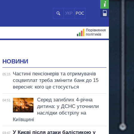
УКР
РОС
Порівняння
політиків
ЦІЙ
МЕРИ МІСТ
ВСІ ПЕРСОНИ
НОВИНИ
Частині пенсіонерів та отримувачів
05:15
соцвиплат треба змінити банк до 15
вересня: кого це стосується
Серед загиблих 4-річна
04:51
дитина: у ДСНС уточнили
наслідки обстрілу на
Київщині
У Києві після атаки балістикою у
03:47