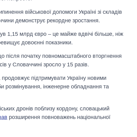
2027-й
пинення військової допомоги Україні зі складів
ччини демонструє рекордне зростання.
ув 1,15 млрд євро – це майже вдвічі більше, ніж
ревищує довоєнні показники.
що після початку повномасштабного вторгнення
в у Словаччині зросло у 15 разів.
а продовжує підтримувати Україну новими
би розмінування, інженерне обладнання та
ійських дронів поблизу кордону, словацький
вав
розширення повноважень національної