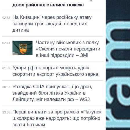
двох районах сталися пожежі
На Київщині через російську атаку
02:53
загинули троє людей, серед них
дитина
Частину військових з полку
02:41
«Скеля» почали переводити
в інші підрозділи – ЗМІ
Удари рф по портах можуть удвічі
01:59
скоротити експорт українського зерна
Розвідка США припускає, що дрон,
00:57
знайдений біля літака України в
Лейпцигу, міг належати рф – WSJ
Перші виплати за програмою «Пакунок
23:56
школяра» вже надходять: що потрібно
знати батькам