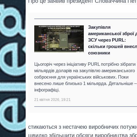
Про це заявив президент Словаччина Пет
Закупівля
американської зброї 
ЗСУ через PURL:
скільки грошей внес
союзники
Цьогоріч через ініціативу PURL потрібно зібрати
мільярдів доларів на закупівлю американського
озброєння для українських військових. Поки
внесено лише близько 1 мільярда. Детальніше –
інфографіці.
21 квітня 2026, 19:21
стикаються з нестачею виробничих потужн
швидко збільшити обсяги виробництва збр