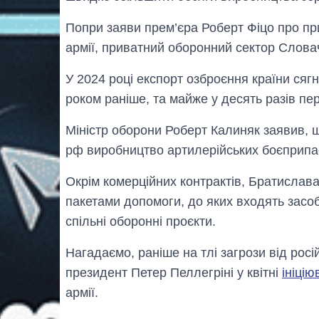
Попри заяви прем’єра Роберт Фіцо про при
армії, приватний оборонний сектор Слова
У 2024 році експорт озброєння країни сягн
роком раніше, та майже у десять разів пе
Міністр оборони Роберт Калиняк заявив, 
рф виробництво артилерійських боєприпасі
Окрім комерційних контрактів, Братислав
пакетами допомоги, до яких входять засо
спільні оборонні проєкти.
Нагадаємо, раніше на тлі загрози від рос
президент Петер Пеллегріні у квітні
ініцію
армії.