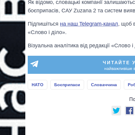
Як відомо, словацькі компанії залишают
боєприпасів, САУ Zuzana 2 та систем вияв
Підпишіться
на наш Telegram-канал
, щоб 
«Слово і діло».
Візуальна аналітика від редакції «Слово і
ЧИТАЙТЕ 
найважливіше в
НАТО
Боєприпаси
Словаччина
Ро
По