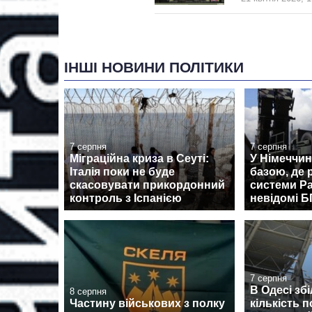
ІНШІ НОВИНИ ПОЛІТИКИ
7 серпня
7 серпня
Міграційна криза в Сеуті:
У Німеччин
Італія поки не буде
базою, де
скасовувати прикордонний
системи Pa
контроль з Іспанією
невідомі 
7 серпня
В Одесі зб
8 серпня
Частину військових з полку
кількість 