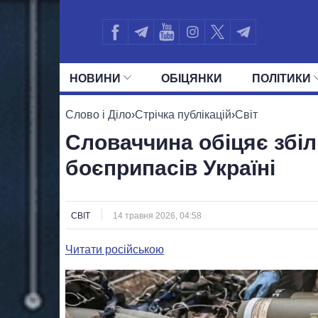
НОВИНИ
ОБIЦЯНКИ
ПОЛIТИКИ
УСІ ПОЛІТИКИ
ПРЕЗИДЕНТ І ОФ
Слово і Діло
›
Стрічка публікацій
›
Світ
Словаччина обіцяє збі
боєприпасів Україні
СВІТ
14 травня 2026, 04:58
Читати російською