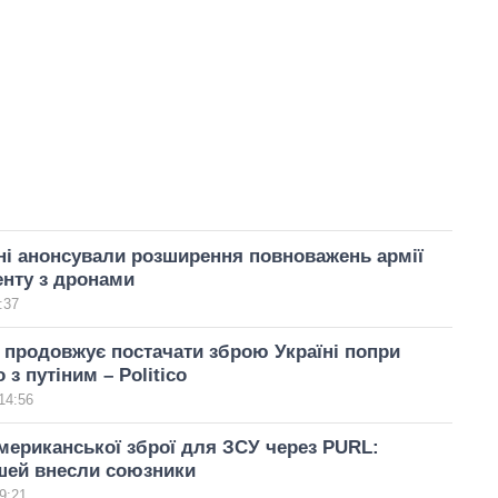
і анонсували розширення повноважень армії
енту з дронами
:37
продовжує постачати зброю Україні попри
з путіним – Politico
14:56
мериканської зброї для ЗСУ через PURL:
шей внесли союзники
9:21