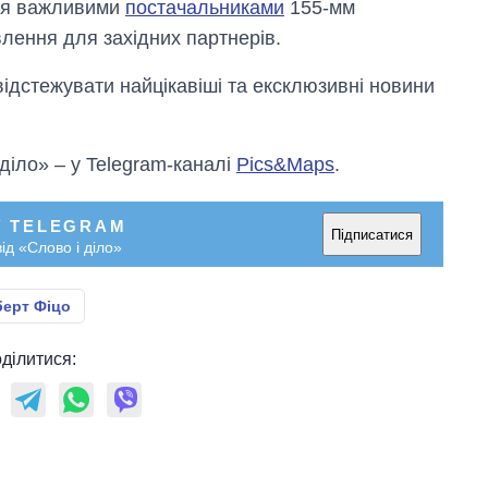
ься важливими
постачальниками
155-мм
лення для західних партнерів.
відстежувати найцікавіші та ексклюзивні новини
 діло» – у Telegram-каналі
Pics&Maps
.
У TELEGRAM
Підписатися
ід «Слово і діло»
берт Фіцо
ділитися: