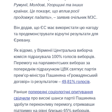
Румунії, Молдові, Угорщині та інших
країнах. Це показує, що вплив росії
продовжує падати»
, – заявив очільник МЗС.
Він додав, що ЄС має використати цю нагоду
та продемонструвати відчутні результати для
Єревану.
Як відомо, у Вірменії Центральна виборча
комісія підрахувала 100% голосів виборців.
Перемогу на парламентських виборах за
попереднім підрахунком ЦВК святкує партія
прем’єр-міністра Пашиняна «Громадянський
договір» із результатом –
49,81% голосів
.
Раніше
попередні соціологічні опитування
свідчили
про високі шанси партії Пашиняна
здобути переконливу перемогу, отримавши
підтримку на рівні близько 65% виборців.