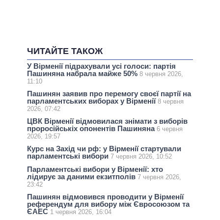
ЧИТАЙТЕ ТАКОЖ
У Вірменії підрахували усі голоси: партія
Пашиняна набрала майже 50%
8 червня 2026,
11:10
Пашинян заявив про перемогу своєї партії на
парламентських виборах у Вірменії
8 червня
2026, 07:42
ЦВК Вірменії відмовилася знімати з виборів
проросійськіх опонентів Пашиняна
6 червня
2026, 19:57
Курс на Захід чи рф: у Вірменії стартували
парламентські вибори
7 червня 2026, 10:52
Парламентські вибори у Вірменії: хто
лідирує за даними екзитполів
7 червня 2026,
23:42
Пашинян відмовився проводити у Вірменії
референдум для вибору між Євросоюзом та
ЄАЕС
1 червня 2026, 16:04