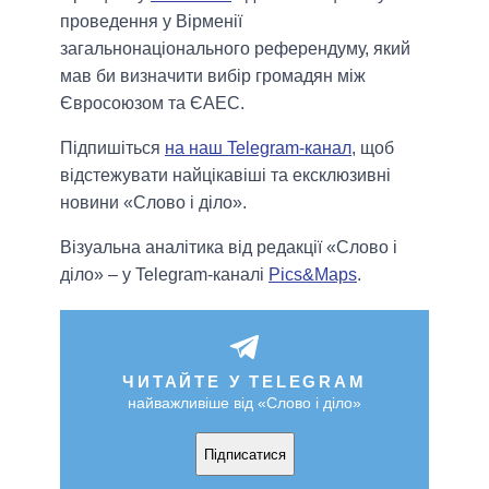
проведення у Вірменії
загальнонаціонального референдуму, який
мав би визначити вибір громадян між
Євросоюзом та ЄАЕС.
Підпишіться
на наш Telegram-канал
, щоб
відстежувати найцікавіші та ексклюзивні
новини «Слово і діло».
Візуальна аналітика від редакції «Слово і
діло» – у Telegram-каналі
Pics&Maps
.
ЧИТАЙТЕ У TELEGRAM
найважливіше від «Слово і діло»
Підписатися