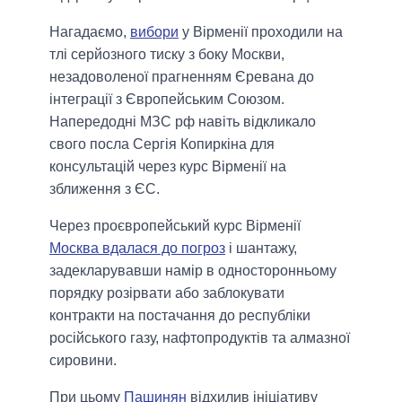
Нагадаємо,
вибори
у Вірменії проходили на
тлі серйозного тиску з боку Москви,
незадоволеної прагненням Єревана до
інтеграції з Європейським Союзом.
Напередодні МЗС рф навіть відкликало
свого посла Сергія Копиркіна для
консультацій через курс Вірменії на
зближення з ЄС.
Через проєвропейський курс Вірменії
Москва вдалася до погроз
і шантажу,
задекларувавши намір в односторонньому
порядку розірвати або заблокувати
контракти на постачання до республіки
російського газу, нафтопродуктів та алмазної
сировини.
При цьому
Пашинян
відхилив ініціативу