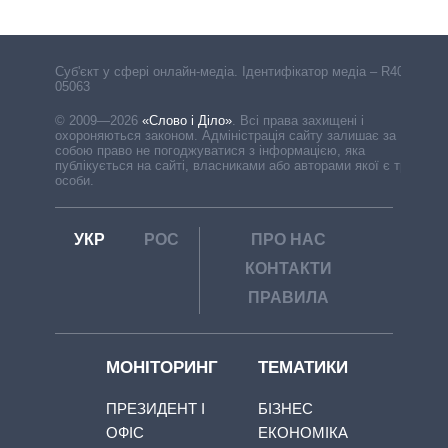
Cуб'єкт у сфері онлайн-медіа. Ідентифікатор медіа – R40-
05063
© 2009—2026
«Слово і Діло»
.
Всі права захищені і
охороняються законом. Адміністрація сайту залишає за
собою право не погоджуватися з інформацією, яка
публікується на сайті, власниками або авторами якої є треті
особи.
УКР
РОС
ПРО НАС
КОНТАКТИ
ПРАВИЛА
МОНІТОРИНГ
ТЕМАТИКИ
ПРЕЗИДЕНТ І
БІЗНЕС
ОФІС
ЕКОНОМІКА