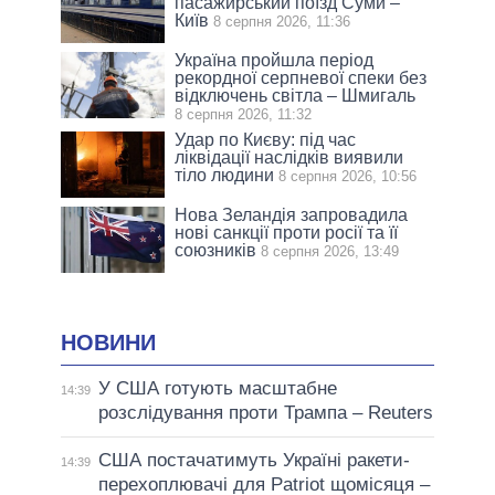
пасажирський поїзд Суми –
Київ
8 серпня 2026, 11:36
Україна пройшла період
рекордної серпневої спеки без
відключень світла – Шмигаль
8 серпня 2026, 11:32
Удар по Києву: під час
ліквідації наслідків виявили
тіло людини
8 серпня 2026, 10:56
Нова Зеландія запровадила
нові санкції проти росії та її
союзників
8 серпня 2026, 13:49
НОВИНИ
У США готують масштабне
14:39
розслідування проти Трампа – Reuters
США постачатимуть Україні ракети-
14:39
перехоплювачі для Patriot щомісяця –