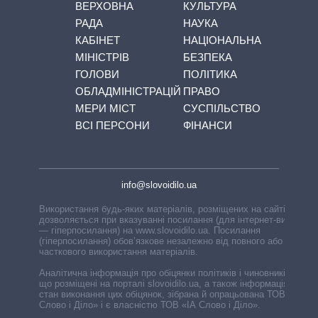
ВЕРХОВНА
КУЛЬТУРА
РАДА
НАУКА
КАБІНЕТ
НАЦІОНАЛЬНА
МІНІСТРІВ
БЕЗПЕКА
ГОЛОВИ
ПОЛІТИКА
ОБЛАДМІНІСТРАЦІЙ
ПРАВО
МЕРИ МІСТ
СУСПІЛЬСТВО
ВСІ ПЕРСОНИ
ФІНАНСИ
info@slovoidilo.ua
Використання будь-яких матеріалів, розміщених на сайті,
дозволяється при вказуванні посилання (для інтернет-видань
— гіперпосилання) на www.slovoidilo.ua. Посилання
(гіперпосилання) обов’язкове незалежно від повного або
часткового використання матеріалів.
Аналітична інформація про обіцянки політиків і чиновників,
що розміщені на порталі slovoidilo.ua, а також інформація про
стан виконання цих обіцянок, зібрана й опрацьована ТОВ «ІА
Слово і Діло» і є власністю ТОВ «ІА Слово і Діло».