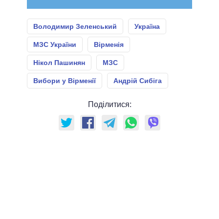
Володимир Зеленський
Україна
МЗС України
Вірменія
Нікол Пашинян
МЗС
Вибори у Вірменії
Андрій Сибіга
Поділитися: