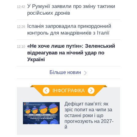
У Румунії заявили про зміну тактики
12:42
російських дронів
Іспанія запровадила прикордонний
12:26
контроль для мандрівників з Італії
«Не хоче лише путін»: Зеленський
12:10
відреагував на нічний удар по
Україні
Більше новин
ІНФОГРАФІКА
Дефіцит пам’яті: як
ть
зріс попит на чипи за
останні роки і що
прогнозують на 2027-
й