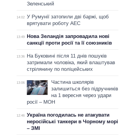
Зеленський
У Румунії затопили дві баржі, щоб
14:02
врятувати роботу АЕС
Нова Зеландія запровадила нові
13:49
санкції проти росії та її союзників
На Буковині після 11 днів пошуків
13:36
затримали чоловіка, який влаштував
стрілянину по поліцейських
Частина школярів
13:06
залишиться без підручників
на 1 вересня через удари
росії – МОН
Україна погодилась не атакувати
12:46
неросійські танкери в Чорному морі
– ЗМІ