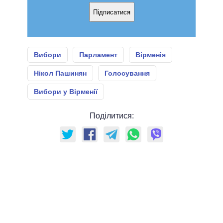
Підписатися
Вибори
Парламент
Вірменія
Нікол Пашинян
Голосування
Вибори у Вірменії
Поділитися: