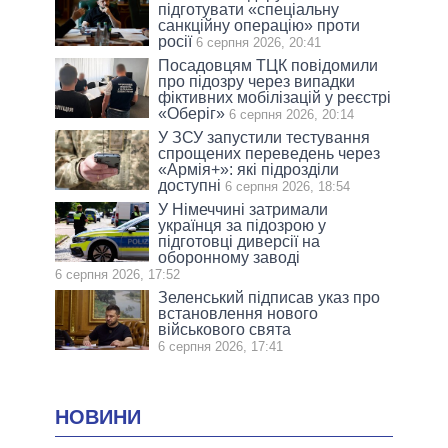
підготувати «спеціальну
санкційну операцію» проти
росії
6 серпня 2026, 20:41
Посадовцям ТЦК повідомили
про підозру через випадки
фіктивних мобілізацій у реєстрі
«Оберіг»
6 серпня 2026, 20:14
У ЗСУ запустили тестування
спрощених переведень через
«Армія+»: які підрозділи
доступні
6 серпня 2026, 18:54
У Німеччині затримали
українця за підозрою у
підготовці диверсії на
оборонному заводі
6 серпня 2026, 17:52
Зеленський підписав указ про
встановлення нового
військового свята
6 серпня 2026, 17:41
НОВИНИ