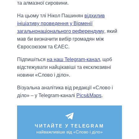
та алмазної сировини.
На цьому тлі Нікол Пашинян
відхилив
ініціативу проведення у Вірменії
загальнонаціонального референдуму
, який
мав би визначити вибір громадян між
Євросоюзом та ЄАЕС.
Підпишіться
на наш Telegram-канал
, щоб
відстежувати найцікавіші та ексклюзивні
новини «Слово і діло».
Візуальна аналітика від редакції «Слово і
діло» – у Telegram-каналі
Pics&Maps
.
ЧИТАЙТЕ У TELEGRAM
найважливіше від «Слово і діло»