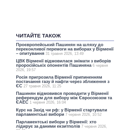
ЧИТАЙТЕ ТАКОЖ
Проєвропейський Пашинян на шляху до
переконливої перемоги на виборах у Вірменії
– опитування
31 травня 2026, 13:49
ЦВК Вірменії відмовилася знімати з виборів
проросійськіх опонентів Пашиняна
6 червня
2026, 19:57
Росія пригрозила Вірменії припиненням
постачання газу й нафти через зближення з
ЄС
27 травня 2026, 11:25
Пашинян відмовився проводити у Вірменії
референдум для вибору між Євросоюзом та
ЄАЕС
1 червня 2026, 16:04
Курс на Захід чи рф: у Вірменії стартували
парламентські вибори
7 червня 2026, 10:52
Парламентські вибори у Вірменії: хто
лідирує за даними екзитполів
7 червня 2026,