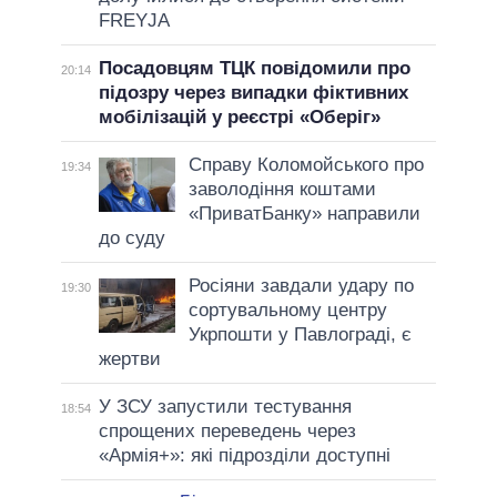
FREYJA
Посадовцям ТЦК повідомили про
20:14
підозру через випадки фіктивних
мобілізацій у реєстрі «Оберіг»
Справу Коломойського про
19:34
заволодіння коштами
«ПриватБанку» направили
до суду
Росіяни завдали удару по
19:30
сортувальному центру
Укрпошти у Павлограді, є
жертви
У ЗСУ запустили тестування
18:54
спрощених переведень через
«Армія+»: які підрозділи доступні