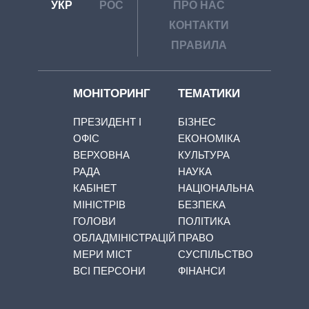
УКР
РОС
ПРО НАС
КОНТАКТИ
ПРАВИЛА
МОНІТОРИНГ
ТЕМАТИКИ
ПРЕЗИДЕНТ І
БІЗНЕС
ОФІС
ЕКОНОМІКА
ВЕРХОВНА
КУЛЬТУРА
РАДА
НАУКА
КАБІНЕТ
НАЦІОНАЛЬНА
МІНІСТРІВ
БЕЗПЕКА
ГОЛОВИ
ПОЛІТИКА
ОБЛАДМІНІСТРАЦІЙ
ПРАВО
МЕРИ МІСТ
СУСПІЛЬСТВО
ВСІ ПЕРСОНИ
ФІНАНСИ