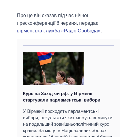
Про це він сказав під час нічної
пресконференції 8 червня, передає
вірменська служба «Радіо Свобода»
.
Курс на Захід чи рф: у Вірменії
стартували парламентські вибори
У Вірменії проходять парламентські
вибори, результати яких можуть вплинути
на подальший зовнішньополітичний курс
країни. За місця в Національних зборах
змагаються 16 партій і два політичні блоки.