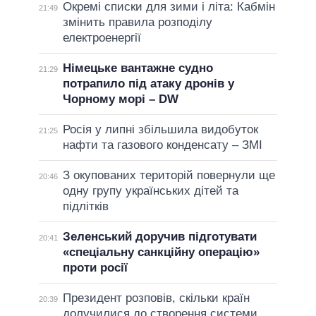
Окремі списки для зими і літа: Кабмін
21:49
змінить правила розподілу
електроенергії
Німецьке вантажне судно
21:29
потрапило під атаку дронів у
Чорному морі – DW
Росія у липні збільшила видобуток
21:25
нафти та газового конденсату – ЗМІ
З окупованих територій повернули ще
20:46
одну групу українських дітей та
підлітків
Зеленський доручив підготувати
20:41
«спеціальну санкційну операцію»
проти росії
Президент розповів, скільки країн
20:39
долучилися до створення системи