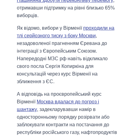
Пашиняна здобути переконливу перемогу
,
отримавши підтримку на рівні близько 65%
виборців.
Як відомо, вибори у Вірменії
проходили на
тлі серйозного тиску з боку Москви
,
незадоволеної прагненням Єревана до
інтеграції з Європейським Союзом.
Напередодні МЗС рф навіть відкликало
свого посла Сергія Копиркіна для
консультацій через курс Вірменії на
зближення з ЄС.
А відповідь на проєвропейський курс
Вірменії
Москва вдалася до погроз і
шантажу
, задекларувавши намір в
односторонньому порядку розірвати або
заблокувати контракти на постачання до
республіки російського газу, нафтопродуктів