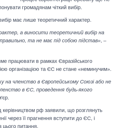
опонувати громадянам чіткий вибір.
 вибір має лише теоретичний характер.
рактер, а виносити теоретичний вибір на
 правильно, та не має під собою підстав»
, –
ме працювати в рамках Євразійського
цією організацією та ЄС не стане «неминучим».
ку на членство в Європейському Союзі або не
ленство в ЄС, проведення будь-якого
'єр.
д керівництвом рф заявили, що розглянуть
ії через її прагнення вступити до ЄС, і
 цього питання.