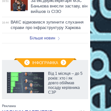
За ексдержсекретаря МЗС
16:51
Банькова внесли заставу, він
вийшов із СІЗО
ВАКС відмовився зупинити слухання
16:44
справи про інфраструктуру Харкова
Більше новин
ІНФОГРАФІКА
Від 1 місяця – до 5
років: хто і як
довго обіймав
посаду керівника
СЗР