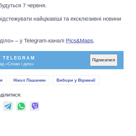
дбудуться 7 червня.
відстежувати найцікавіші та ексклюзивні новини
 діло» – у Telegram-каналі
Pics&Maps
.
У TELEGRAM
Підписатися
ід «Слово і діло»
ія
Нікол Пашинян
Вибори у Вірменії
ділитися: