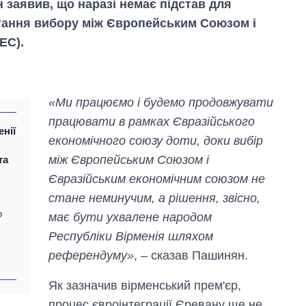
заявив, що наразі немає підстав для
тання вибору між Європейським Союзом і
ЕС).
«Ми працюємо і будемо продовжувати
працювати в рамках Євразійського
енії
економічного союзу доти, доки вибір
між Європейським Союзом і
та
Євразійським економічним союзом не
стане неминучим, а рішення, звісно,
Як змінився
о
бюджет
має бути ухвалене народом
Міністерства
Республіки Вірменія шляхом
оборони за 13
років війни з
референдуму»
, – сказав Пашинян.
росією
Як зазначив вірменський прем'єр,
процес євроінтеграції Єревану ще не