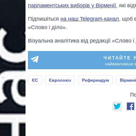
парламентських виборів у Вірменії
, які ві
Підпишіться
на наш Telegram-канал
, щоб 
«Слово і діло».
Візуальна аналітика від редакції «Слово і
ЧИТАЙТЕ 
найважливіше в
ЄС
Євросоюз
Референдум
Вірмен
По