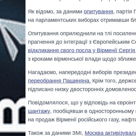
Як відомо, за даними
опитування
, партія
на парламентських виборах отримавши бл
Опитування оприлюднили на тлі посиленн
прагнення до інтеграції з Європейським 
відкликання свого посла у Вірменії Сергія
з кроками вірменської влади щодо зближе
Нагадаємо, напередодні виборів презид
переобрання Пашиняна.
Крім того, держс
підписано низку двосторонніх домовленос
Повідомлялося, що у відповідь на євроін
шантажу
, пообіцявши в односторонньому 
на продаж Вірменії російського газу, наф
Також за даними ЗМІ,
Москва активізувал