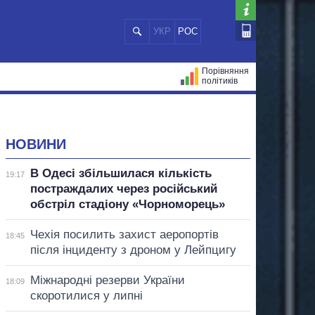
УКР
РОС
Порівняння
політиків
ЦІЙ
МЕРИ МІСТ
ВСІ ПЕРСОНИ
НОВИНИ
В Одесі збільшилася кількість
19:17
постраждалих через російський
обстріл стадіону «Чорноморець»
Чехія посилить захист аеропортів
18:45
після інциденту з дроном у Лейпцигу
Міжнародні резерви України
18:09
скоротилися у липні