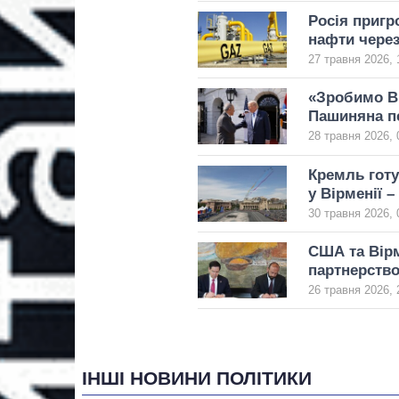
Росія пригр
нафти через
27 травня 2026, 
«Зробимо В
Пашиняна п
28 травня 2026, 
Кремль гот
у Вірменії –
30 травня 2026, 
США та Вірм
партнерств
26 травня 2026, 
ІНШІ НОВИНИ ПОЛІТИКИ