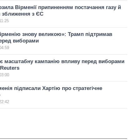
озила Вірменії припиненням постачання газу й
 зближення з ЄС
11:25
ірменію знову великою»: Трамп підтримав
еред виборами
04:59
ує масштабну кампанію впливу перед виборами
 Reuters
03:00
енія підписали Хартію про стратегічне
о
22:42