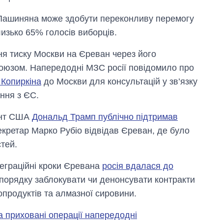
 Пашиняна може здобути переконливу перемогу
изько 65% голосів виборців.
я тиску Москви на Єреван через його
Союзом. Напередодні МЗС росії повідомило про
 Копиркіна
до Москви для консультацій у зв’язку
ння з ЄС.
ент США
Дональд Трамп публічно підтримав
екретар Марко Рубіо відвідав Єреван, де було
тей.
теграційні кроки Єревана
росія вдалася до
порядку заблокувати чи денонсувати контракти
топродуктів та алмазної сировини.
а приховані операції напередодні