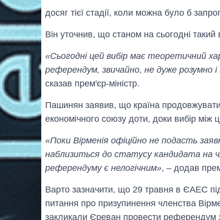
досяг тієї стадії, коли можна було б запр
Він уточнив, що станом на сьогодні такий
«Сьогодні цей вибір має теоретичний ха
референдум, звичайно, не дуже розумно і
сказав прем'єр-міністр.
Пашинян заявив, що країна продовжувати
економічного союзу доти, доки вибір між 
«Поки Вірменія офіційно не подасть заяв
наблизиться до статусу кандидата на ч
референдуму є нелогічним»
, – додав прем
Варто зазначити, що 29 травня в ЄАЕС пі
питання про призупинення членства Вірмен
закликали Єреван провести референдум з