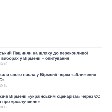
ський Пашинян на шляху до переконливої
 виборах у Вірменії – опитування
13:49
кала свого посла у Вірменії через «зближення
С»
15:16
озив Вірменії «українським сценарієм» через ЄС
в про «розлучення»
10:12