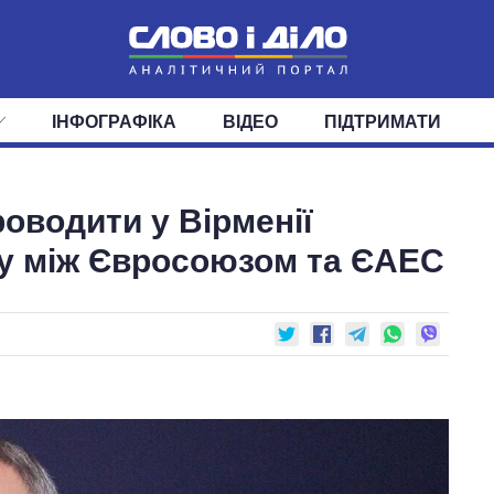
ІНФОГРАФІКА
ВІДЕО
ПІДТРИМАТИ
ІС
СТРІЧКА
ВЕРХОВНА РАДА
ПОДІЇ
СТАТТІ
КАБІНЕТ МІНІСТРІВ
ДУМКИ
ОГЛЯДИ
ГОЛОВИ ОБЛАДМІНІСТРА
ДАЙДЖЕСТИ
оводити у Вірменії
ПОЛІТИКА
ДЕПУТАТИ
ЕКОНОМІКА
КОМІТЕТИ
СУСПІЛЬСТВО
ФРАКЦІЇ
ОКРУГИ
СВІТ
у між Євросоюзом та ЄАЕС