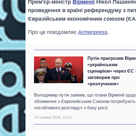
Прем'єр-міністр
Вірменії
Нікол Пашинян 
проведення в країні референдуму з пи
Євразійським економічним союзом (ЄА
Про це повідомляє
Armenpress
.
Путін пригрозив Вірм
«українським
сценарієм» через ЄС 
заговорив про
«розлучення»
Володимир путін заявив, що плани Вірменії щод
зближення з Європейським Союзом потребують
«особливого розгляду» з боку росії.
10 травня 2026, 10:12