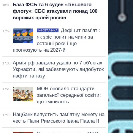
База ФСБ та 6 суден «тіньового
18:05
флоту»: СБС атакували понад 100
ворожих цілей росіян
Дефіцит пам’яті:
ІНФОГРАФІКА
17:52
як зріс попит на чипи за
останні роки і що
прогнозують на 2027-й
Армія рф завдала ударів по 7 об'єктах
17:38
Укрнафти, які забезпечують видобуток
нафти та газу
МОН оновило стандарти
17:29
загальної середньої освіти:
що змінилось
Нацбанк випустить пам’ятну монету на
17:10
честь Папи Римського Івана Павла II