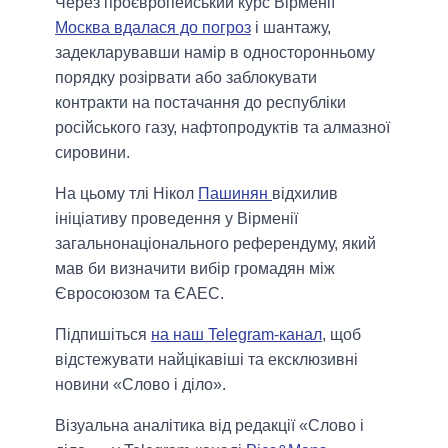
Через проєвропейський курс Вірменії
Москва вдалася до погроз
і шантажу,
задекларувавши намір в односторонньому
порядку розірвати або заблокувати
контракти на постачання до республіки
російського газу, нафтопродуктів та алмазної
сировини.
На цьому тлі Нікол
Пашинян
відхилив
ініціативу проведення у Вірменії
загальнонаціонального референдуму, який
мав би визначити вибір громадян між
Євросоюзом та ЄАЕС.
Підпишіться
на наш Telegram-канал
, щоб
відстежувати найцікавіші та ексклюзивні
новини «Слово і діло».
Візуальна аналітика від редакції «Слово і