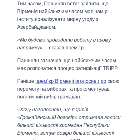
Тим часом, Пашинян встиг заявити, що
Вірменія найближчим часом має намір
інституціоналізувати мирну угоду з
Азербайджаном.
«Ми будемо проводити роботу в цьому
напрямку»,
– сказав прем'єр.
Пашинян зазначив, що найближчим часом
має розпочатися процес ратифікації TRIPP.
Раніше
прем’єр Вірменії оголосив про
свою
перемогу на виборах та прокоментував
політичний вибір громадян.
«Хочу наголосити, що партія
«Громадянський договір» отримала голоси
більшої кількості громадян Республіки
Вірменія, вотум довіри більшої кількості