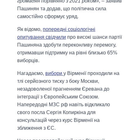
громадян порівняно з 2021 роком»,
– заявив
Пашинян та додав, що політична сила
самостійно сформує уряд.
Як відомо,
попередні соціологічні
опитування свідчили
про високі шанси партії
Пашиняна здобути переконливу перемогу,
отримавши підтримку на рівні близько 65%
виборців.
Нагадаємо,
вибори
у Вірменії проходили на
тлі серйозного тиску з боку Москви,
незадоволеної прагненням Єревана до
інтеграції з Європейським Союзом.
Напередодні МЗС рф навіть відкликало
свого посла Сергія Копиркіна для
консультацій через курс Вірменії на
зближення з ЄС.