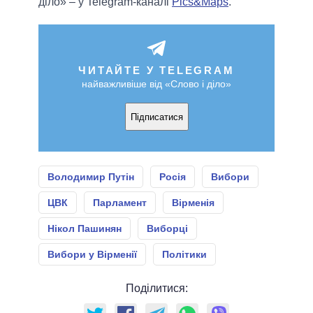
діло» – у Telegram-каналі
Pics&Maps
.
ЧИТАЙТЕ У TELEGRAM
найважливіше від «Слово і діло»
Підписатися
Володимир Путін
Росія
Вибори
ЦВК
Парламент
Вірменія
Нікол Пашинян
Виборці
Вибори у Вірменії
Політики
Поділитися: