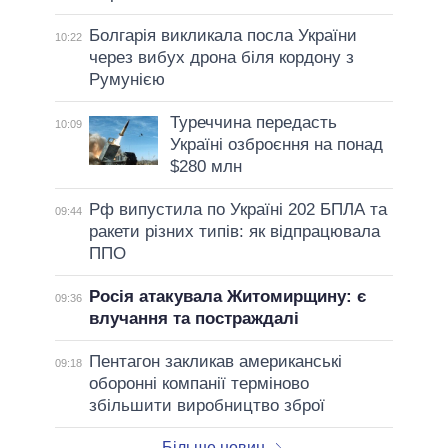
Болгарія викликала посла України
10:22
через вибух дрона біля кордону з
Румунією
Туреччина передасть
10:09
Україні озброєння на понад
$280 млн
Рф випустила по Україні 202 БПЛА та
09:44
ракети різних типів: як відпрацювала
ППО
Росія атакувала Житомирщину: є
09:36
влучання та постраждалі
Пентагон закликав американські
09:18
оборонні компанії терміново
збільшити виробництво зброї
Більше новин