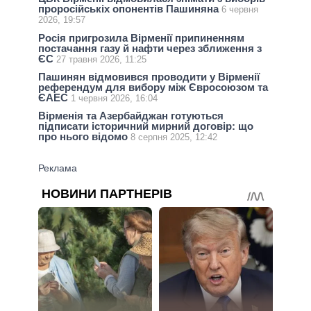
проросійськіх опонентів Пашиняна
6 червня
2026, 19:57
Росія пригрозила Вірменії припиненням
постачання газу й нафти через зближення з
ЄС
27 травня 2026, 11:25
Пашинян відмовився проводити у Вірменії
референдум для вибору між Євросоюзом та
ЄАЕС
1 червня 2026, 16:04
Вірменія та Азербайджан готуються
підписати історичний мирний договір: що
про нього відомо
8 серпня 2025, 12:42