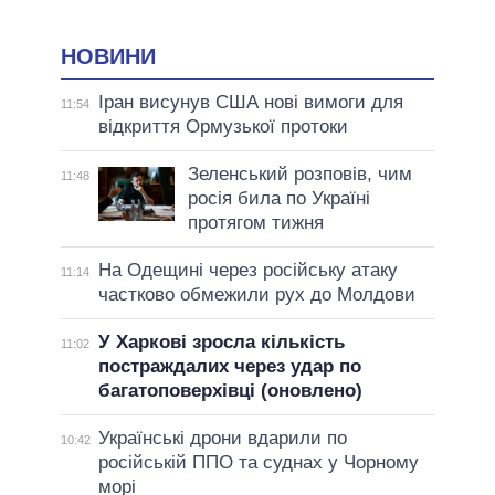
НОВИНИ
Іран висунув США нові вимоги для
11:54
відкриття Ормузької протоки
Зеленський розповів, чим
11:48
росія била по Україні
протягом тижня
На Одещині через російську атаку
11:14
частково обмежили рух до Молдови
У Харкові зросла кількість
11:02
постраждалих через удар по
багатоповерхівці (оновлено)
Українські дрони вдарили по
10:42
російській ППО та суднах у Чорному
морі