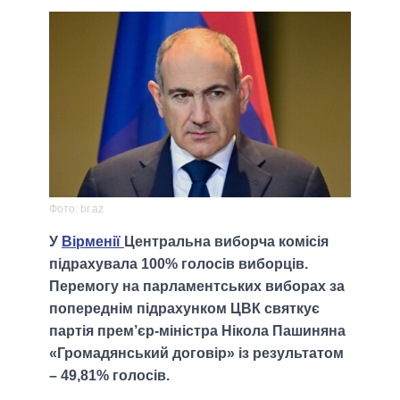
Фото: br.az
У
Вірменії
Центральна виборча комісія
підрахувала 100% голосів виборців.
Перемогу на парламентських виборах за
попереднім підрахунком ЦВК святкує
партія прем’єр-міністра Нікола Пашиняна
«Громадянський договір» із результатом
– 49,81% голосів.