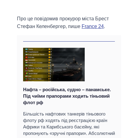
Про це повідомив прокурор міста Брест
Стефан Келенбергер, пише
France 24
.
Нафта – російська, судно – панамське.
Під чиїми прапорами ходить тіньовий
флот рф
Більшість нафтових танкерів тіньового
флоту рф ходять під реєстрацією країн
Африки та Карибського басейну, які
пропонують «зручні прапори». Абсолютний