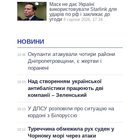
Маск не дає Україні
використовувати Starlink для
ударів по рф і закликає до
угоди
8 серпня 2026, 17:34
НОВИНИ
Окупанти атакували чотири райони
19:36
Дніпропетровщини, є жертви і
поранені
Над створенням української
19:03
антибалістики працюють дві
компанії – Зеленський
У ДПСУ розповіли про ситуацію на
18:23
кордоні з Білоруссю
Туреччина обмежила рух суден у
18:12
Чорному морі через атаки