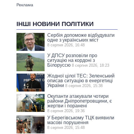
ІНШІ НОВИНИ ПОЛІТИКИ
Сербія допоможе відбудувати
одне з українських міст
8 серпня 2026, 16:48
У ДПСУ розповіли про
ситуацію на кордоні з
Білоруссю
8 серпня 2026, 18:23
Жодної цілої ТЕС: Зеленський
описав ситуацію в енергетиці
України
8 серпня 2026, 15:38
Окупанти атакували чотири
райони Дніпропетровщини, є
жертви і поранені
8 серпня 2026, 19:36
У Берегівському ТЦК виявили
масові порушення
8 серпня 2026, 15:48