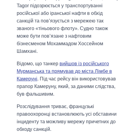
Tagor підозрюється у транспортуванні
російської або іранської нафти в обхід
санкцій та пов’язується з мережею так
званого «тіньового флоту». Судно також
може бути пов’язане з нафтовим
бізнесменом Мохаммадом Хоссейном
Шамхані.
Відомо, що танкер
вийшов із російського
Мурманська та прямував до міста Лімбе в
Камеруні
. Під час рейсу він використовував
прапор Камеруну, який, за даними слідства,
був фальшивим.
Розслідування триває, французькі
правоохоронці встановлюють усі обставини
інциденту та можливу мережу причетних до
обходу санкцій.