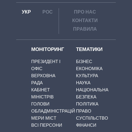
УКР
РОС
ПРО НАС
КОНТАКТИ
ПРАВИЛА
МОНІТОРИНГ
ТЕМАТИКИ
ПРЕЗИДЕНТ І
БІЗНЕС
ОФІС
ЕКОНОМІКА
ВЕРХОВНА
КУЛЬТУРА
РАДА
НАУКА
КАБІНЕТ
НАЦІОНАЛЬНА
МІНІСТРІВ
БЕЗПЕКА
ГОЛОВИ
ПОЛІТИКА
ОБЛАДМІНІСТРАЦІЙ
ПРАВО
МЕРИ МІСТ
СУСПІЛЬСТВО
ВСІ ПЕРСОНИ
ФІНАНСИ