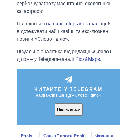
серйозну загрозу масштабної екологічної
катастрофи.
Підпишіться
на наш Telegram-канал
, щоб
відстежувати найцікавіші та ексклюзивні
новини «Слово і діло».
Візуальна аналітика від редакції «Слово і
діло» – у Telegram-каналі
Pics&Maps
.
ЧИТАЙТЕ У TELEGRAM
найважливіше від «Слово і діло»
Підписатися
Росія
Санкції проти Росії
Франція