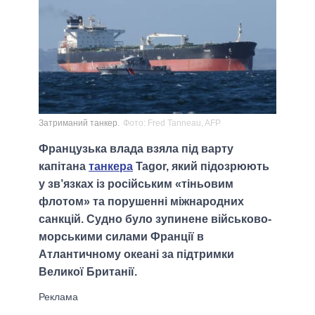
Затриманий танкер.
Фото: Fred Tanneau, AFP
Французька влада взяла під варту
капітана
танкера
Tagor, який підозрюють
у зв’язках із російським «тіньовим
флотом» та порушенні міжнародних
санкцій. Судно було зупинене військово-
морськими силами Франції в
Атлантичному океані за підтримки
Великої Британії.