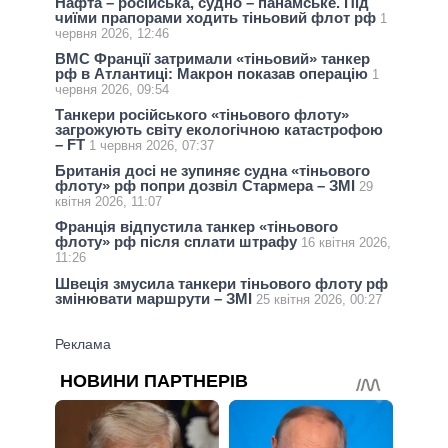
Нафта – російська, судно – панамське. Під
чиїми прапорами ходить тіньовий флот рф
1
червня 2026, 12:46
ВМС Франції затримали «тіньовий» танкер
рф в Атлантиці: Макрон показав операцію
1
червня 2026, 09:54
Танкери російського «тіньового флоту»
загрожують світу екологічною катастрофою
– FT
1 червня 2026, 07:37
Британія досі не зупиняє судна «тіньового
флоту» рф попри дозвіл Стармера – ЗМІ
29
квітня 2026, 11:07
Франція відпустила танкер «тіньового
флоту» рф після сплати штрафу
16 квітня 2026,
11:26
Швеція змусила танкери тіньового флоту рф
змінювати маршрути – ЗМІ
25 квітня 2026, 00:27