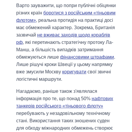
Варто зауважити, що попри публічні обіцянки
різних країн
боротися з російським «тіньовим
флотом»
, реальна протидія на практиці досі
має обмежений характер. Зокрема, Британія
зазвичай
не вживає заходів щодо кораблів
рф
, які перетинають стратегічну протоку Ла-
Манш, а більшість випадків затримання
обмежуються лише
фінансовими штрафами
.
Лише рішучі кроки Швеції у цьому напрямку
вже змусили Москву
коригувати
свої звичні
логістичні маршрути.
Нагадаємо, раніше також з'являлася
інформація про те, що понад 50%
нафтових
танкерів російського «тіньового флоту»
перебувають у незадовільному технічному
стані. Використання таких зношених суден
для обходу міжнародних обмежень створює