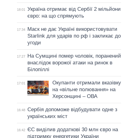
Україна отримає від Сербії 2 мільйони
18:01
євро: на що спрямують
Маск не дає Україні використовувати
17:34
Starlink для ударів по рф і закликає до
угоди
На Сумщині помер чоловік, поранений
17:27
внаслідок ворожої атаки на ринок в
Білопіллі
Окупанти отримали вказівку
17:01
на «вільне полювання» на
Херсонщині – ОВА
Сербія допоможе відбудувати одне з
16:48
українських міст
ЄС виділив додаткові 30 млн євро на
16:42
підтримку енергетики України