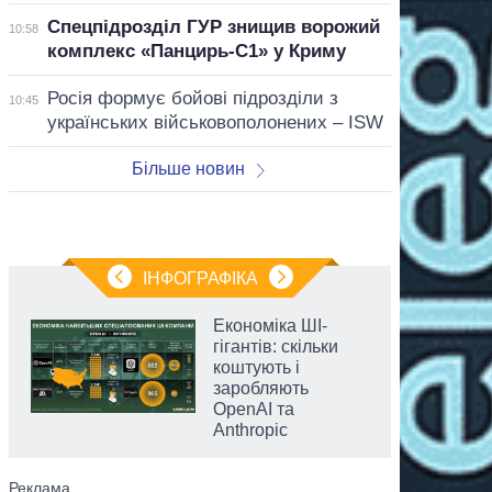
Спецпідрозділ ГУР знищив ворожий
10:58
комплекс «Панцирь-С1» у Криму
Росія формує бойові підрозділи з
10:45
українських військовополонених – ISW
Більше новин
ІНФОГРАФІКА
Економіка ШІ-
гігантів: скільки
коштують і
заробляють
OpenAI та
Anthropic