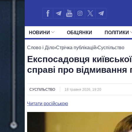
НОВИНИ
ОБIЦЯНКИ
ПОЛIТИКИ
УСІ ПОЛІТИКИ
ПРЕЗИДЕНТ І ОФ
Слово і Діло
›
Стрічка публікацій
›
Суспільство
Експосадовця київської
справі про відмивання 
СУСПІЛЬСТВО
18 травня 2026, 19:20
Читати російською