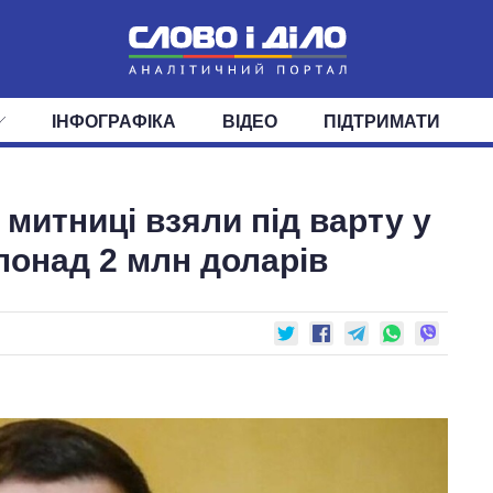
ІНФОГРАФІКА
ВІДЕО
ПІДТРИМАТИ
ІС
СТРІЧКА
ВЕРХОВНА РАДА
ПОДІЇ
СТАТТІ
КАБІНЕТ МІНІСТРІВ
ДУМКИ
ОГЛЯДИ
ГОЛОВИ ОБЛАДМІНІСТРА
ДАЙДЖЕСТИ
 митниці взяли під варту у
ПОЛІТИКА
ДЕПУТАТИ
ЕКОНОМІКА
КОМІТЕТИ
СУСПІЛЬСТВО
ФРАКЦІЇ
ОКРУГИ
СВІТ
понад 2 млн доларів