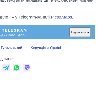
відстежувати найцікавіші та ексклюзивні новини
 діло» – у Telegram-каналі
Pics&Maps
.
У TELEGRAM
Підписатися
ід «Слово і діло»
й Тупальський
Корупція в Україні
ділитися: