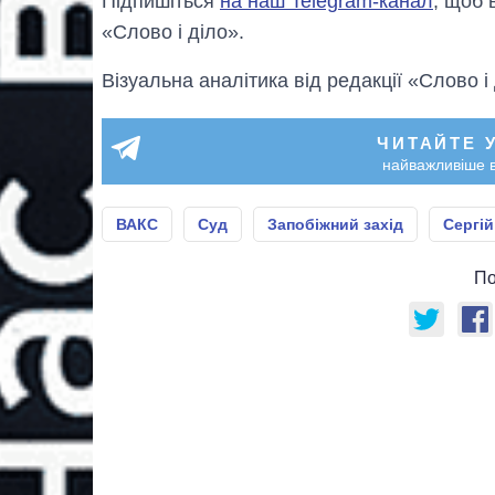
Підпишіться
на наш Telegram-канал
, щоб 
«Слово і діло».
Візуальна аналітика від редакції «Слово і
ЧИТАЙТЕ 
найважливіше в
ВАКС
Суд
Запобіжний захід
Сергі
По