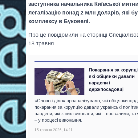
заступника начальника Київської митн
легалізацію понад 2 млн доларів, які б
комплексу в Буковелі.
Про це повідомили на сторінці Спеціалізо
18 травня.
Покарання за корупц
які обіцянки давали
нардепи і
держпосадовці
«Слово і діло» проаналізувало, які обіцянки щод
покарання за корупцію давали українські політик
нардепи, які з них виконали, які – провалили, та 
– у процесі виконання.
15 травня 2026, 14:11