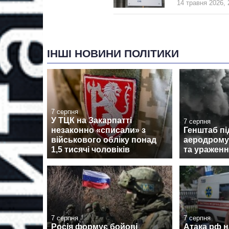
14 травня 2026, 
ІНШІ НОВИНИ ПОЛІТИКИ
7 серпня
У ТЦК на Закарпатті
7 серпня
незаконно «списали» з
Генштаб пі
військового обліку понад
аеродрому
1,5 тисячі чоловіків
та ураженн
7 серпня
7 серпня
Росія формує бойові
Атака рф 