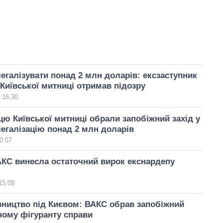
егалізувати понад 2 млн доларів: ексзаступник
Київської митниці отримав підозру
 16:30
ю Київської митниці обрали запобіжний захід у
легалізацію понад 2 млн доларів
0:57
КС винесла остаточний вирок екснардепу
15:08
вництво під Києвом: ВАКС обрав запобіжний
ному фігуранту справи