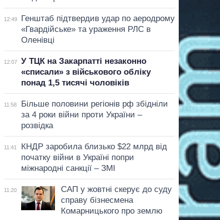
Генштаб підтвердив удар по аеродрому
12:49
«Гвардійське» та ураження РЛС в
Оленівці
У ТЦК на Закарпатті незаконно
12:07
«списали» з військового обліку
понад 1,5 тисячі чоловіків
Більше половини регіонів рф збідніли
11:58
за 4 роки війни проти України –
розвідка
КНДР заробила близько $22 млрд від
11:41
початку війни в Україні попри
міжнародні санкції – ЗМІ
САП у жовтні скерує до суду
11:20
справу бізнесмена
Комарницького про землю