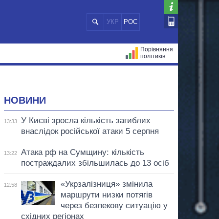
УКР
РОС
Порівняння
політиків
ЦІЙ
МЕРИ МІСТ
ВСІ ПЕРСОНИ
НОВИНИ
У Києві зросла кількість загиблих
13:33
внаслідок російської атаки 5 серпня
Атака рф на Сумщину: кількість
13:22
постраждалих збільшилась до 13 осіб
«Укрзалізниця» змінила
12:58
маршрути низки потягів
через безпекову ситуацію у
східних регіонах