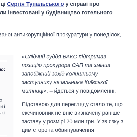
иці
Сергія Тупальського
у справі про
ули інвестовані у будівництво готельного
ваної антикорупційної прокуратури у понеділок,
«
Слідчий суддя ВАКС підтримав
позицію прокурора САП та змінив
ію:
запобіжний захід колишньому
заступнику начальника Київської
митниці
», – йдеться у повідомленні.
Вісім масованих
ударів по Україні
о
за літо: Київ та
Підставою для перегляду стало те, що
и і
область стали
ексчиновник не вніс визначену раніше
які
головною ціллю
рф
заставу у розмірі 20 млн грн. У зв’язку з
цим сторона обвинувачення