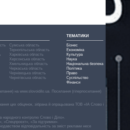
ТЕМАТИКИ
асть
Сумська область
Бізнес
Тернопільська область
Економіка
ь
Харківська область
Культура
Херсонська область
Наука
Хмельницька область
Національна безпека
Черкаська область
Політика
Чернівецька область
Право
Чернігівська область
Суспільство
Фінанси
лання) на www.slovoidilo.ua. Посилання (гіперпосилання)
онання цих обіцянок, зібрана й опрацьована ТОВ «ІА Слово і
ма народного контролю Слово і Діло».
», «Спецпроєкт», «За підтримки».
онодавством відповідальність за зміст реклами несе