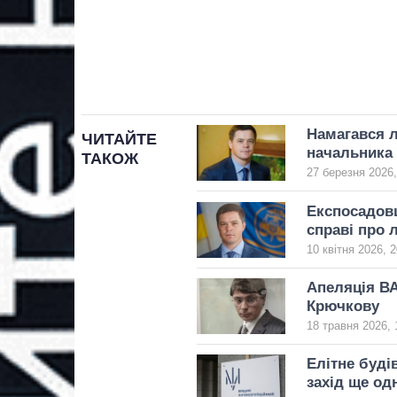
Намагався л
ЧИТАЙТЕ
начальника 
ТАКОЖ
27 березня 2026,
Експосадовц
справі про 
10 квітня 2026, 2
Апеляція ВА
Крючкову
18 травня 2026, 
Елітне буді
захід ще од