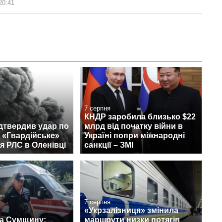
20:41
7 серпня
КНДР заробила близько $22
дтвердив удар по
млрд від початку війни в
 «Гвардійське»
Україні попри міжнародні
я РЛС в Оленівці
санкції – ЗМІ
7 серпня
«Укрзалізниця» змінила
на Сумщину:
маршрути низки потягів