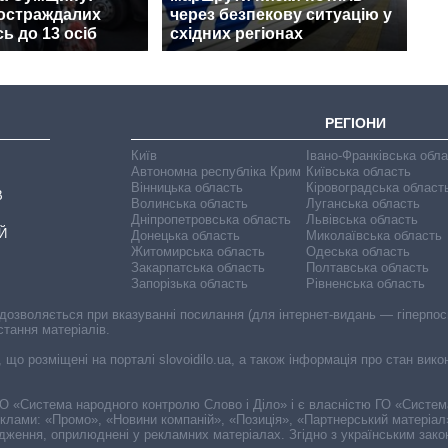
постраждалих
через безпекову ситуацію у
ь до 13 осіб
східних регіонах
РЕГІОНИ
Київ
Івано-Франківська обл
Автономна республіка Крим
Київська область
Вінницька область
Кіровоградська област
В
Волинська область
Луганська область
Дніпропетровська область
Львівська область
Й
Донецька область
Миколаївська область
Житомирська область
Одеська область
Закарпатська область
Полтавська область
Запорізька область
Рівненська область
 дозволяється при вказуванні посилання (для інтернет-видань — гіперпоси
стання матеріалів.
, що розміщені на порталі slovoidilo.ua, а також інформація про стан вик
і ГО «Система народного контролю Слово і Діло» і є власністю ГО «Систе
еклами: «Промо», «Новини компаній», «Позиція», «Партнерський матеріал
судження, оприлюднені у рекламних матеріалах. Згідно з українським зак