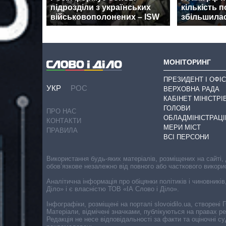
підрозділи з українських
кількість 
військовополонених – ISW
збільшилас
МОНІТОРИНГ
ПРЕЗИДЕНТ І ОФІС
УКР
РОС
ВЕРХОВНА РАДА
КАБІНЕТ МІНІСТРІ
ГОЛОВИ
ПРО НАС
ОБЛАДМІНІСТРАЦІ
КОНТАКТИ
МЕРИ МІСТ
ПРАВИЛА
ВСІ ПЕРСОНИ
Використання будь-яких матеріалів, розміщених на сайті,
обов’язкове незалежно від повного або часткового викори
Аналітична інформація про обіцянки політиків і чиновників
Діло» і є власністю ТОВ «ІА Слово і Діло».
Інфографіки, розміщені на порталі slovoidilo.ua, створен
Матеріали, відмічені значками, публікуються на правах р
Редакція не несе відповідальності за факти та оціночні 