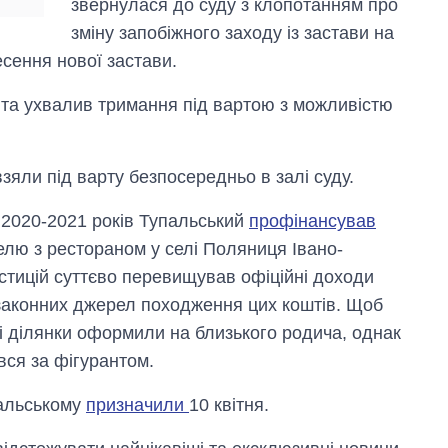
звернулася до суду з клопотанням про
зміну запобіжного заходу із застави на
сення нової застави.
 та ухвалив тримання під вартою з можливістю
яли під варту безпосередньо в залі суду.
 2020-2021 років Тупальський
профінансував
елю з рестораном у селі Поляниця Івано-
естицій суттєво перевищував офіційні доходи
ь законних джерел походження цих коштів. Щоб
ні ділянки оформили на близького родича, однак
ся за фігурантом.
пальському
призначили
10 квітня.