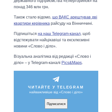
державного підприємства «Енергоринок» на
понад 346 млн грн.
Також стало відомо,
що ВАКС арештував дві
квартири керівника
райсуду на Вінниччині.
Підпишіться
на наш Telegram-канал
, щоб
відстежувати найцікавіші та ексклюзивні
новини «Слово і діло».
Візуальна аналітика від редакції «Слово і
діло» – у Telegram-каналі
Pics&Maps
.
ЧИТАЙТЕ У TELEGRAM
найважливіше від «Слово і діло»
Підписатися