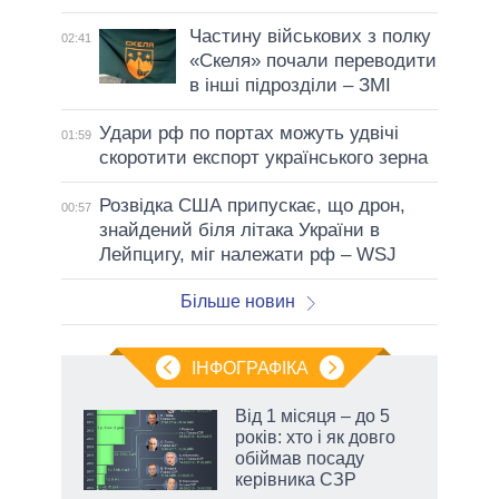
Частину військових з полку
02:41
«Скеля» почали переводити
в інші підрозділи – ЗМІ
Удари рф по портах можуть удвічі
01:59
скоротити експорт українського зерна
Розвідка США припускає, що дрон,
00:57
знайдений біля літака України в
Лейпцигу, міг належати рф – WSJ
Більше новин
ІНФОГРАФІКА
жет
Від 1 місяця – до 5
років: хто і як довго
ків
обіймав посаду
керівника СЗР