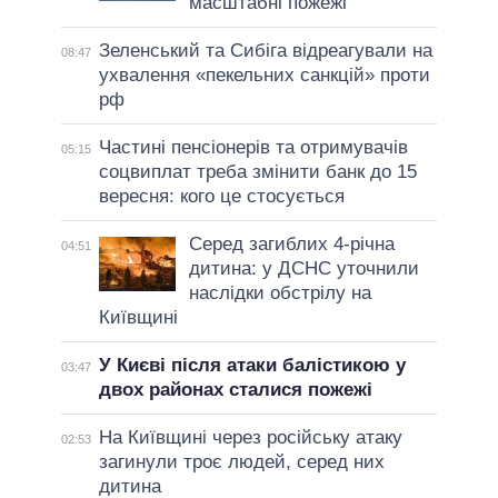
масштабні пожежі
Зеленський та Сибіга відреагували на
08:47
ухвалення «пекельних санкцій» проти
рф
Частині пенсіонерів та отримувачів
05:15
соцвиплат треба змінити банк до 15
вересня: кого це стосується
Серед загиблих 4-річна
04:51
дитина: у ДСНС уточнили
наслідки обстрілу на
Київщині
У Києві після атаки балістикою у
03:47
двох районах сталися пожежі
На Київщині через російську атаку
02:53
загинули троє людей, серед них
дитина