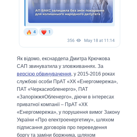
Як відомо, екснардепа Дмитра Крючкова
САП звинуватила у зловживаннях. За
версією обвинувачення
, у 2015-2016 роках
службові особи ПрАТ «ХК «Енергомережа»,
ПАТ «Черкасиобленерго», ПАТ
«ЗапоріжжяОбленерго», діючи в інтересах
приватної компанії – ПрАТ «ХК
«Енергомережа», у порушення вимог Закону
України «Про електроенергетику», шляхом
підписання договорів про переведення
боргу та заміни боржника, шляхом