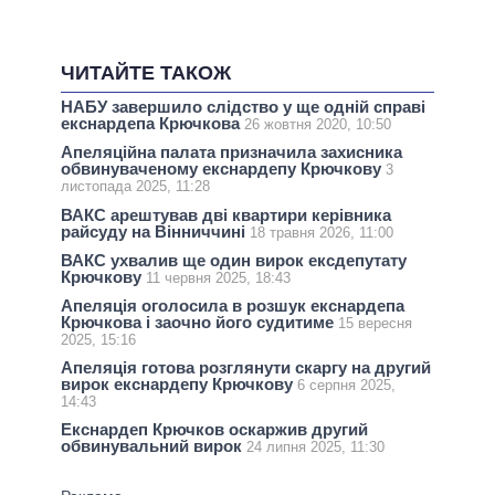
ЧИТАЙТЕ ТАКОЖ
НАБУ завершило слідство у ще одній справі
екснардепа Крючкова
26 жовтня 2020, 10:50
Апеляційна палата призначила захисника
обвинуваченому екснардепу Крючкову
3
листопада 2025, 11:28
ВАКС арештував дві квартири керівника
райсуду на Вінниччині
18 травня 2026, 11:00
ВАКС ухвалив ще один вирок ексдепутату
Крючкову
11 червня 2025, 18:43
Апеляція оголосила в розшук екснардепа
Крючкова і заочно його судитиме
15 вересня
2025, 15:16
Апеляція готова розглянути скаргу на другий
вирок екснардепу Крючкову
6 серпня 2025,
14:43
Екснардеп Крючков оскаржив другий
обвинувальний вирок
24 липня 2025, 11:30