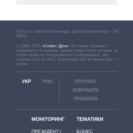
Cуб'єкт у сфері онлайн-медіа. Ідентифікатор медіа – R40-
05063
© 2009—2026
«Слово і Діло»
.
Всі права захищені і
охороняються законом. Адміністрація сайту залишає за
собою право не погоджуватися з інформацією, яка
публікується на сайті, власниками або авторами якої є треті
особи.
УКР
РОС
ПРО НАС
КОНТАКТИ
ПРАВИЛА
МОНІТОРИНГ
ТЕМАТИКИ
ПРЕЗИДЕНТ І
БІЗНЕС