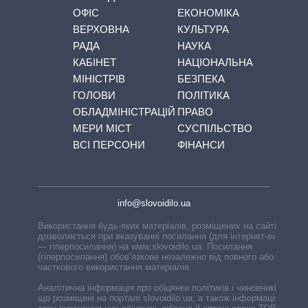
ОФІС
ЕКОНОМІКА
ВЕРХОВНА
КУЛЬТУРА
РАДА
НАУКА
КАБІНЕТ
НАЦІОНАЛЬНА
МІНІСТРІВ
БЕЗПЕКА
ГОЛОВИ
ПОЛІТИКА
ОБЛАДМІНІСТРАЦІЙ
ПРАВО
МЕРИ МІСТ
СУСПІЛЬСТВО
ВСІ ПЕРСОНИ
ФІНАНСИ
info@slovoidilo.ua
Використання будь-яких матеріалів, розміщених на сайті,
дозволяється при вказуванні посилання (для інтернет-видань
— гіперпосилання) на www.slovoidilo.ua. Посилання
(гіперпосилання) обов’язкове незалежно від повного або
часткового використання матеріалів.
Аналітична інформація про обіцянки політиків і чиновників,
що розміщені на порталі slovoidilo.ua, а також інформація про