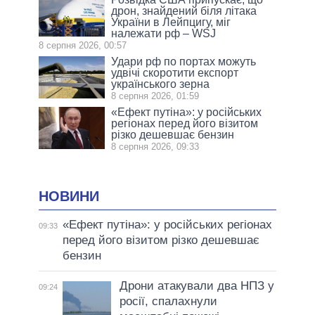
дрон, знайдений біля літака
України в Лейпцигу, міг
належати рф – WSJ
8 серпня 2026, 00:57
Удари рф по портах можуть
удвічі скоротити експорт
українського зерна
8 серпня 2026, 01:59
«Ефект путіна»: у російських
регіонах перед його візитом
різко дешевшає бензин
8 серпня 2026, 09:33
НОВИНИ
«Ефект путіна»: у російських регіонах
09:33
перед його візитом різко дешевшає
бензин
Дрони атакували два НПЗ у
09:24
росії, спалахнули