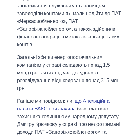
зловживання службовим становищем
заволоділи коштами які мали надійти до ПАТ
«Черкасиобленерго», ПАТ
«Запоріжжяобленерго», а також здійснили
фінансові операції з метою легалізації таких
коштів.
Загальні збитки енергопостачальним
компаніям у справі складають понад 1,5
млрд грн, з яких під час досудового
розслідування відшкодовано понад 315 млн
грн.
Раніше ми повідомляли,
що Апеляційна
палата ВАКС призначила
безоплатного
захисника колишньому народному депутату
Дмитру Крючкову у справі про недоотримані
доходи ПАТ «Запоріжжяобленерго» та