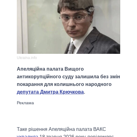
Ukraina.info
Апеляційна палата Вищого
антикорупційного суду залишила без змін
покарання для колишнього народного
депутата Дмитра Крючкова
.
Таке рішення Апеляційна палата ВАКС
ухвалила
18 травня 2026 року, повідомляє