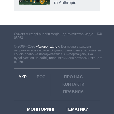
та Anthropic
Cуб'єкт у сфері онлайн-медіа. Ідентифікатор медіа – R40-
05063
© 2009—2026
«Слово і Діло»
.
Всі права захищені і
охороняються законом. Адміністрація сайту залишає за
собою право не погоджуватися з інформацією, яка
публікується на сайті, власниками або авторами якої є треті
особи.
УКР
РОС
ПРО НАС
КОНТАКТИ
ПРАВИЛА
МОНІТОРИНГ
ТЕМАТИКИ