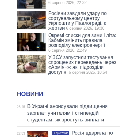
6 серпня 2026, 22:32
Росіяни завдали удару по
сортувальному центру
Укрпошти у Павлограді, є
жертви
6 серпня 2026, 19:30
Окремі списки для зими і літа:
Кабмін змінить правила
розподілу електроенергії
6 серпня 2026, 21:49
У ЗСУ запустили тестування
спрощених переведень через
«Армія+»: які підрозділи
доступні
6 серпня 2026, 18:54
НОВИНИ
В Україні анонсували підвищення
23:45
зарплат учителям і стипендій
студентам: як зростуть виплати
Росія вдарила по
ПІДСУМКИ
22:53