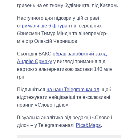
гривень на елітному будівництві під Києвом.
Наступного дня підозри у цій справі
отримали ще 6 фігурантів
, серед них
бізнесмен Тимур Міндіч та віцепрем'єр-
міністр Олексій Чернишов.
Сьогодні ВАКС
обрав запобіжний захід
Андрію Єрмаку
у вигляді тримання під
вартою з альтернативою застави 140 млн
грн.
Підпишіться
на наш Telegram-канал
, щоб
відстежувати найцікавіші та ексклюзивні
новини «Слово і діло».
Візуальна аналітика від редакції «Слово і
діло» – у Telegram-каналі
Pics&Maps
.