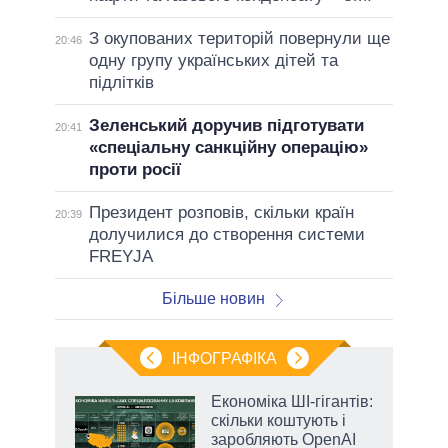
З окупованих територій повернули ще
20:46
одну групу українських дітей та
підлітків
Зеленський доручив підготувати
20:41
«спеціальну санкційну операцію»
проти росії
Президент розповів, скільки країн
20:39
долучилися до створення системи
FREYJA
Більше новин
ІНФОГРАФІКА
жет
Економіка ШІ-гігантів:
скільки коштують і
ків
заробляють OpenAI