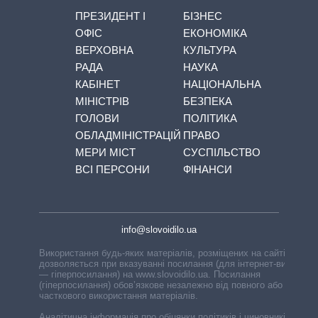
ПРЕЗИДЕНТ І
БІЗНЕС
ОФІС
ЕКОНОМІКА
ВЕРХОВНА
КУЛЬТУРА
РАДА
НАУКА
КАБІНЕТ
НАЦІОНАЛЬНА
МІНІСТРІВ
БЕЗПЕКА
ГОЛОВИ
ПОЛІТИКА
ОБЛАДМІНІСТРАЦІЙ
ПРАВО
МЕРИ МІСТ
СУСПІЛЬСТВО
ВСІ ПЕРСОНИ
ФІНАНСИ
info@slovoidilo.ua
Використання будь-яких матеріалів, розміщених на сайті,
дозволяється при вказуванні посилання (для інтернет-видань
— гіперпосилання) на www.slovoidilo.ua. Посилання
(гіперпосилання) обов’язкове незалежно від повного або
часткового використання матеріалів.
Аналітична інформація про обіцянки політиків і чиновників,