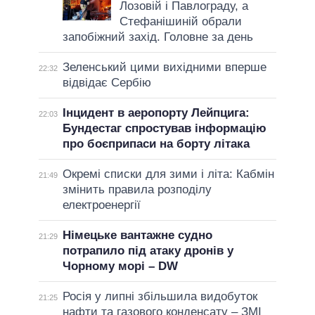
Лозовій і Павлограду, а
Стефанішиній обрали
запобіжний захід. Головне за день
Зеленський цими вихідними вперше
22:32
відвідає Сербію
Інцидент в аеропорту Лейпцига:
22:03
Бундестаг спростував інформацію
про боєприпаси на борту літака
Окремі списки для зими і літа: Кабмін
21:49
змінить правила розподілу
електроенергії
Німецьке вантажне судно
21:29
потрапило під атаку дронів у
Чорному морі – DW
Росія у липні збільшила видобуток
21:25
нафти та газового конденсату – ЗМІ