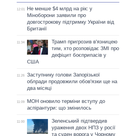
Не менше $4 млрд на рік: у
12:01
Міноборони заявили про
довгострокову підтримку України від
Британії
Трамп пригрозив в'язницею
11:34
тим, хто розповідає ЗМІ про
дефіцит боєприпасів у
США
Заступнику голови Запорізької
11:26
облради продовжили обов'язки ще на
два місяці
МОН оновило терміни вступу до
11:09
аспірантури: що змінилось
Зеленський підтвердив
11:00
ураження двох НПЗ у росії
та суден ворога у Чорному