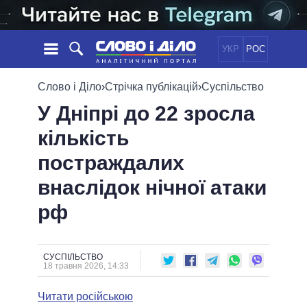
УКР
РОС
НОВИНИ
Слово і Діло
›
Стрічка публікацій
›
Суспільство
У Дніпрі до 22 зросла
ОБIЦЯНКИ
СТРІЧКА
ПОЛІТИКА
кількість
ПОДІЇ
ЕКОНОМІКА
ПОЛIТИКИ
постраждалих
СТАТТІ
СУСПІЛЬСТВО
ІНФОГРАФІКА
ДУМКИ
СВІТ
УСІ ПОЛІТИКИ
внаслідок нічної атаки
ОГЛЯДИ
ПРЕЗИДЕНТ І ОФІС
рф
ВІДЕО
ДАЙДЖЕСТИ
ВЕРХОВНА РАДА
ПІДТРИМАТИ
КАБІНЕТ МІНІСТРІВ
ГОЛОВИ ОБЛАДМІНІСТРАЦІЙ
СУСПІЛЬСТВО
ПОРІВНЯННЯ ПОЛІТИКІВ
18 травня 2026, 14:33
МЕРИ МІСТ
Читати російською
ВСІ ПЕРСОНИ