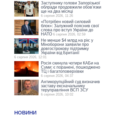
Заступнику голови Запорізької
облради продовжили обов'язки
ще на два місяці
6 серпня 2026, 11:26
«Потрібен новий силовий
блок»: Залужний пояснив свої
слова про вступ України до
НАТО
6 серпня 2026, 02:59
Не менше $4 млрд на рік: у
Міноборони заявили про
довгострокову підтримку
України від Британії
6 серпня 2026, 12:01
Росія скинула чотири КАБи на
Суми: є поранені, пошкоджено
ТЦ і багатоповерхівки
6 серпня 2026, 04:37
Антикорупційний суд визначив
заставу ексначальнику
теруправління ВСП ЗСУ
6 серпня 2026, 10:02
НОВИНИ