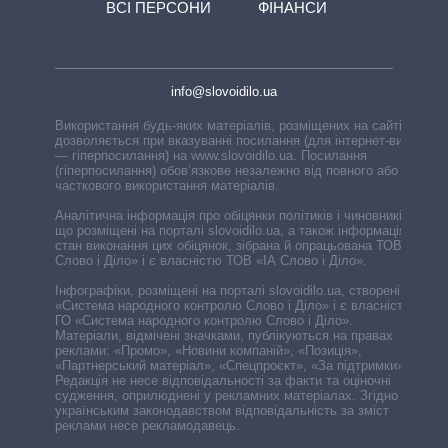
ВСІ ПЕРСОНИ
ФІНАНСИ
info@slovoidilo.ua
Використання будь-яких матеріалів, розміщених на сайті,
дозволяється при вказуванні посилання (для інтернет-видань
— гіперпосилання) на www.slovoidilo.ua. Посилання
(гіперпосилання) обов’язкове незалежно від повного або
часткового використання матеріалів.
Аналітична інформація про обіцянки політиків і чиновників,
що розміщені на порталі slovoidilo.ua, а також інформація про
стан виконання цих обіцянок, зібрана й опрацьована ТОВ «ІА
Слово і Діло» і є власністю ТОВ «ІА Слово і Діло».
Інфографіки, розміщені на порталі slovoidilo.ua, створені ГО
«Система народного контролю Слово і Діло» і є власністю
ГО «Система народного контролю Слово і Діло».
Матеріали, відмічені значками, публікуються на правах
реклами: «Промо», «Новини компаній», «Позиція»,
«Партнерський матеріал», «Спецпроєкт», «За підтримки».
Редакція не несе відповідальності за факти та оціночні
судження, оприлюднені у рекламних матеріалах. Згідно з
українським законодавством відповідальність за зміст
реклами несе рекламодавець.