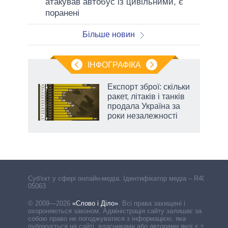
атакував автобус із цивільними, є
поранені
Більше новин
ІНФОГРАФІКА
и на
Експорт зброї: скільки
ракет, літаків і танків
а
продала Україна за
роки незалежності
Cуб'єкт у сфері онлайн-медіа. Ідентифікатор медіа – R40-
05063
© 2009—2026
«Слово і Діло»
.
Всі права захищені і
охороняються законом. Адміністрація сайту залишає за
собою право не погоджуватися з інформацією, яка
публікується на сайті, власниками або авторами якої є треті