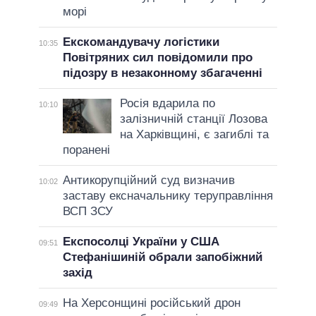
морі
Екскомандувачу логістики
10:35
Повітряних сил повідомили про
підозру в незаконному збагаченні
Росія вдарила по
10:10
залізничній станції Лозова
на Харківщині, є загиблі та
поранені
Антикорупційний суд визначив
10:02
заставу ексначальнику теруправління
ВСП ЗСУ
Експосолці України у США
09:51
Стефанішиній обрали запобіжний
захід
На Херсонщині російський дрон
09:49