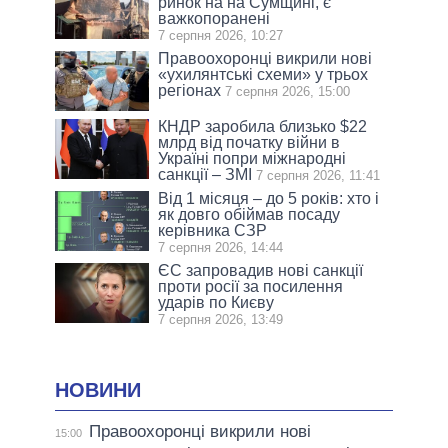
ринок на на Сумщині, є
важкопоранені
7 серпня 2026, 10:27
Правоохоронці викрили нові
«ухилянтські схеми» у трьох
регіонах
7 серпня 2026, 15:00
КНДР заробила близько $22
млрд від початку війни в
Україні попри міжнародні
санкції – ЗМІ
7 серпня 2026, 11:41
Від 1 місяця – до 5 років: хто і
як довго обіймав посаду
керівника СЗР
7 серпня 2026, 14:44
ЄС запровадив нові санкції
проти росії за посилення
ударів по Києву
7 серпня 2026, 13:49
НОВИНИ
Правоохоронці викрили нові
15:00