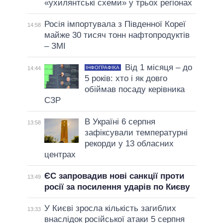
«ухилянтські схеми» у трьох регіонах
Росія імпортувала з Південної Кореї
14:58
майже 30 тисяч тонн нафтопродуктів
– ЗМІ
Від 1 місяця – до
ІНФОГРАФІКА
14:44
5 років: хто і як довго
обіймав посаду керівника
СЗР
В Україні 6 серпня
13:58
зафіксували температурні
рекорди у 13 обласних
центрах
ЄС запровадив нові санкції проти
13:49
росії за посилення ударів по Києву
У Києві зросла кількість загиблих
13:33
внаслідок російської атаки 5 серпня