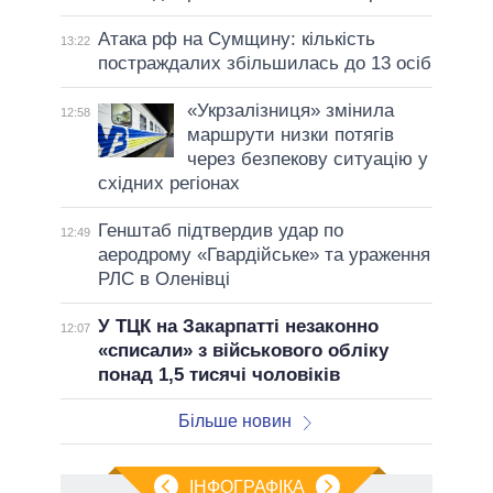
Атака рф на Сумщину: кількість
13:22
постраждалих збільшилась до 13 осіб
«Укрзалізниця» змінила
12:58
маршрути низки потягів
через безпекову ситуацію у
східних регіонах
Генштаб підтвердив удар по
12:49
аеродрому «Гвардійське» та ураження
РЛС в Оленівці
У ТЦК на Закарпатті незаконно
12:07
«списали» з військового обліку
понад 1,5 тисячі чоловіків
Більше новин
ІНФОГРАФІКА