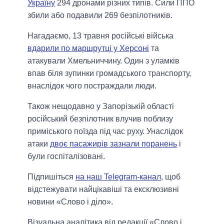
Україну
294 дронами різних типів. Сили ППО
збили або подавили 269 безпілотників.
Нагадаємо, 13 травня російські війська
вдарили по маршрутці у Херсоні
та
атакували Хмельниччину. Один з уламків
впав біля зупинки громадського транспорту,
внаслідок чого постраждали люди.
Також нещодавно у Запорізькій області
російський безпілотник влучив поблизу
приміського поїзда під час руху. Унаслідок
атаки
двоє пасажирів зазнали поранень
і
були госпіталізовані.
Підпишіться
на наш Telegram-канал
, щоб
відстежувати найцікавіші та ексклюзивні
новини «Слово і діло».
Візуальна аналітика від редакції «Слово і