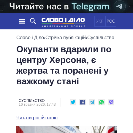
УКР
РОС
НОВИНИ
Слово і Діло
›
Стрічка публікацій
›
Суспільство
Окупанти вдарили по
ОБIЦЯНКИ
СТРІЧКА
ПОЛІТИКА
центру Херсона, є
ПОДІЇ
ЕКОНОМІКА
ПОЛIТИКИ
жертва та поранені у
СТАТТІ
СУСПІЛЬСТВО
ІНФОГРАФІКА
ДУМКИ
СВІТ
УСІ ПОЛІТИКИ
важкому стані
ОГЛЯДИ
ПРЕЗИДЕНТ І ОФІС
ВІДЕО
ДАЙДЖЕСТИ
ВЕРХОВНА РАДА
СУСПІЛЬСТВО
ПІДТРИМАТИ
КАБІНЕТ МІНІСТРІВ
16 травня 2026, 17:43
ГОЛОВИ ОБЛАДМІНІСТРАЦІЙ
ПОРІВНЯННЯ ПОЛІТИКІВ
Читати російською
МЕРИ МІСТ
ВСІ ПЕРСОНИ