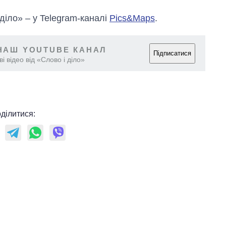
 діло» – у Telegram-каналі
Pics&Maps
.
НАШ YOUTUBE КАНАЛ
Підписатися
і відео від «Слово і діло»
ділитися: