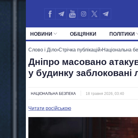
НОВИНИ
ОБIЦЯНКИ
ПОЛIТИКИ
УСІ ПОЛІТИКИ
ПРЕЗИДЕНТ І ОФ
Слово і Діло
›
Стрічка публікацій
›
Національна б
Дніпро масовано атакув
у будинку заблоковані
НАЦІОНАЛЬНА БЕЗПЕКА
18 травня 2026, 03:40
Читати російською