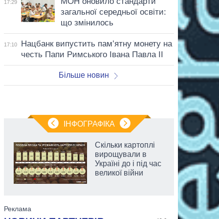
МОН оновило стандарти
17:29
загальної середньої освіти:
що змінилось
Нацбанк випустить пам’ятну монету на
17:10
честь Папи Римського Івана Павла II
Більше новин
ІНФОГРАФІКА
Скільки картоплі
вирощували в
Україні до і під час
великої війни