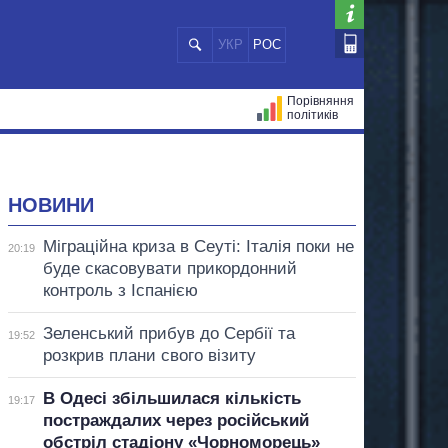
УКР
РОС
Порівняння
політиків
ЦІЙ
МЕРИ МІСТ
ВСІ ПЕРСОНИ
НОВИНИ
Міграційна криза в Сеуті: Італія поки не
20:19
буде скасовувати прикордонний
контроль з Іспанією
Зеленський прибув до Сербії та
19:52
розкрив плани свого візиту
В Одесі збільшилася кількість
19:17
постраждалих через російський
обстріл стадіону «Чорноморець»