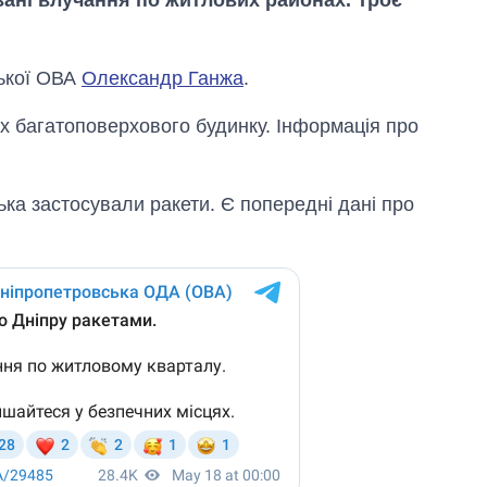
овані влучання по житлових районах. Троє
ської ОВА
Олександр Ганжа
.
ах багатоповерхового будинку. Інформація про
ька застосували ракети. Є попередні дані про
Від 1 місяця – до 5
років: хто і як
довго обіймав
посаду керівника
СЗР