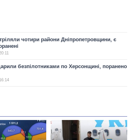
тріляли чотири райони Дніпропетровщини, є
оранені
20:11
арили безпілотниками по Херсонщині, поранено
16:14