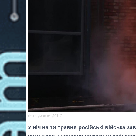
Фото умовне: ДСНС
У ніч на 18 травня російські війська з