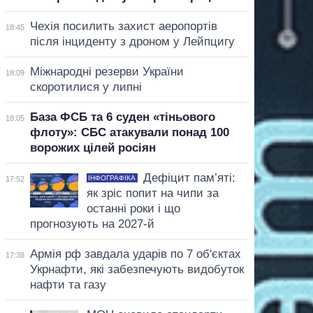
Чехія посилить захист аеропортів
18:45
після інциденту з дроном у Лейпцигу
Міжнародні резерви України
18:09
скоротилися у липні
База ФСБ та 6 суден «тіньового
18:05
флоту»: СБС атакували понад 100
ворожих цілей росіян
Дефіцит пам’яті:
ІНФОГРАФІКА
17:52
як зріс попит на чипи за
останні роки і що
прогнозують на 2027-й
Армія рф завдала ударів по 7 об'єктах
17:38
Укрнафти, які забезпечують видобуток
нафти та газу