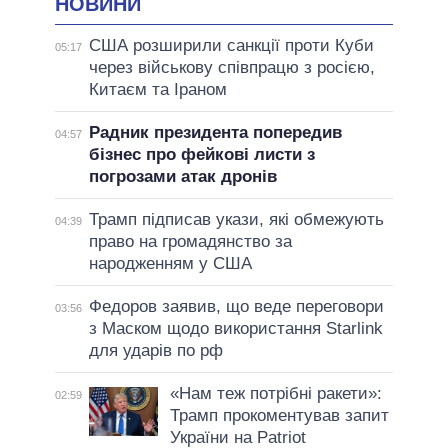
НОВИНИ
США розширили санкції проти Куби
05:17
через військову співпрацю з росією,
Китаєм та Іраном
Радник президента попередив
04:57
бізнес про фейкові листи з
погрозами атак дронів
Трамп підписав укази, які обмежують
04:39
право на громадянство за
народженням у США
Федоров заявив, що веде переговори
03:56
з Маском щодо використання Starlink
для ударів по рф
«Нам теж потрібні ракети»:
02:59
Трамп прокоментував запит
України на Patriot