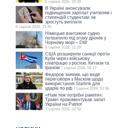
6 серпня 2026, 20:39
В Україні анонсували
підвищення зарплат учителям і
стипендій студентам: як
зростуть виплати
6 серпня 2026, 23:45
Німецьке вантажне судно
потрапило під атаку дронів у
Чорному морі – DW
6 серпня 2026, 21:29
США розширили санкції проти
Куби через військову
співпрацю з росією, Китаєм та
Іраном
7 серпня 2026, 05:17
Федоров заявив, що веде
переговори з Маском щодо
використання Starlink для
ударів по рф
7 серпня 2026, 03:56
«Нам теж потрібні ракети»:
Трамп прокоментував запит
України на Patriot
7 серпня 2026, 02:59