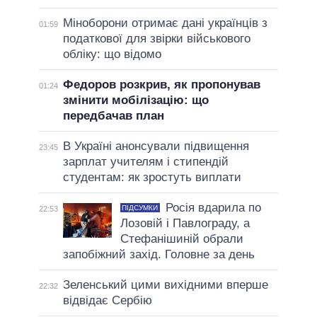
Міноборони отримає дані українців з
01:59
податкової для звірки військового
обліку: що відомо
Федоров розкрив, як пропонував
01:24
змінити мобілізацію: що
передбачав план
В Україні анонсували підвищення
23:45
зарплат учителям і стипендій
студентам: як зростуть виплати
Росія вдарила по
ПІДСУМКИ
22:53
Лозовій і Павлограду, а
Стефанішиній обрали
запобіжний захід. Головне за день
Зеленський цими вихідними вперше
22:32
відвідає Сербію