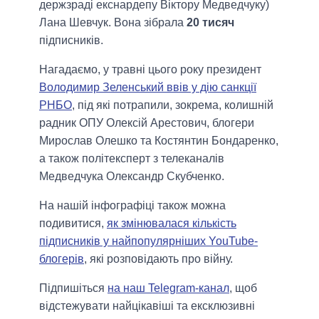
держзраді екснардепу Віктору Медведчуку)
Лана Шевчук. Вона зібрала
20 тисяч
підписників.
Нагадаємо, у травні цього року президент
Володимир Зеленський ввів у дію санкції
РНБО
, під які потрапили, зокрема, колишній
радник ОПУ Олексій Арестович, блогери
Мирослав Олешко та Костянтин Бондаренко,
а також політексперт з телеканалів
Медведчука Олександр Скубченко.
На нашій інфографіці також можна
подивитися,
як змінювалася кількість
підписників у найпопулярніших YouTube-
блогерів
, які розповідають про війну.
Підпишіться
на наш Telegram-канал
, щоб
відстежувати найцікавіші та ексклюзивні