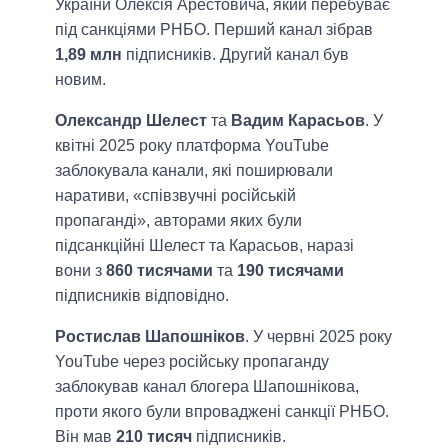
України Олексія Арестовича, який перебуває
під санкціями РНБО. Перший канал зібрав
1,89 млн
підписників. Другий канал був
новим.
Олександр Шелест
та
Вадим Карасьов
. У
квітні 2025 року платформа YouTube
заблокувала канали, які поширювали
наративи, «співзвучні російській
пропаганді», авторами яких були
підсанкційні Шелест та Карасьов, наразі
вони з
860 тисячами
та
190 тисячами
підписників відповідно.
Ростислав Шапошніков
. У червні 2025 року
YouTube через російську пропаганду
заблокував канал блогера Шапошнікова,
проти якого були впроваджені санкції РНБО.
Він мав
210 тисяч
підписників.