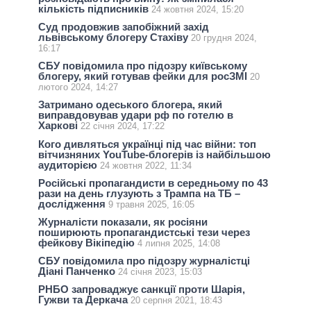
кількість підписників
24 жовтня 2024, 15:20
Суд продовжив запобіжний захід
львівському блогеру Стахіву
20 грудня 2024,
16:17
СБУ повідомила про підозру київському
блогеру, який готував фейки для росЗМІ
20
лютого 2024, 14:27
Затримано одеського блогера, який
виправдовував удари рф по готелю в
Харкові
22 січня 2024, 17:22
Кого дивляться українці під час війни: топ
вітчизняних YouTube-блогерів із найбільшою
аудиторією
24 жовтня 2022, 11:34
Російські пропагандисти в середньому по 43
рази на день глузують з Трампа на ТБ –
дослідження
9 травня 2025, 16:05
Журналісти показали, як росіяни
поширюють пропагандистські тези через
фейкову Вікіпедію
4 липня 2025, 14:08
СБУ повідомила про підозру журналістці
Діані Панченко
24 січня 2023, 15:03
РНБО запроваджує санкції проти Шарія,
Гужви та Деркача
20 серпня 2021, 18:43