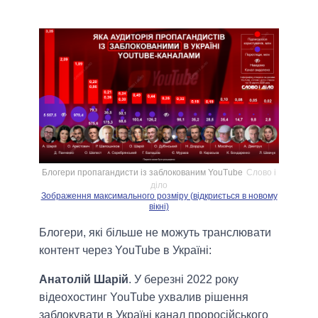
Блогери пропагандисти із заблокованим YouTube
Слово і
діло
Зображення максимального розміру (відкриється в новому
вікні)
Блогери, які більше не можуть транслювати
контент через YouTube в Україні:
Анатолій Шарій
. У березні 2022 року
відеохостинг YouTube ухвалив рішення
заблокувати в Україні канал проросійського