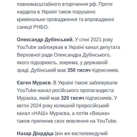
повномасштабного вторгнення рф. Проти
нардепа в Україні також порушено
кримінальне провадження та впроваджені
санкції РНБО.
Олександр Дубінський.
У січні 2021 року
YouTube заблокував в Україні канал депутата
Верховної ради Олександра Дубінського,
якого підозрюють, зокрема, у державній
зраді. Дубінський мав
350 тисяч
підписників.
Євген Мураєв.
В Україні також заблокували
YouTube-канал російського пропагандиста
Мураєва, який мав
320 тисяч
підписників. У
квітні 2024 року колишній проросійський
канал «НАШ» Мураєва, а потім «Вишка»
також припинив своє мовлення на YouTube.
Назар Діордіца
(він же екстелеведучий