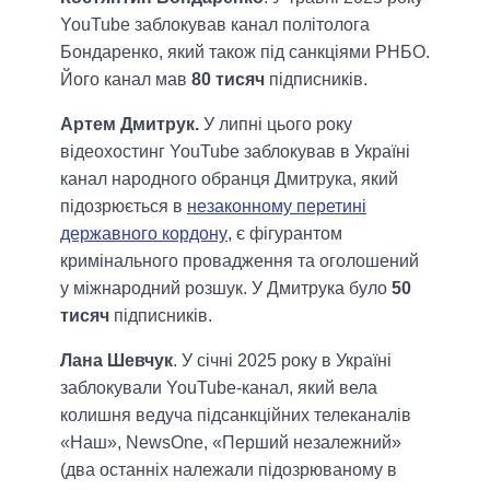
YouTube заблокував канал політолога
Бондаренко, який також під санкціями РНБО.
Його канал мав
80 тисяч
підписників.
Артем Дмитрук.
У липні цього року
відеохостинг YouTube заблокував в Україні
канал народного обранця Дмитрука, який
підозрюється в
незаконному перетині
державного кордону
, є фігурантом
кримінального провадження та оголошений
у міжнародний розшук. У Дмитрука було
50
тисяч
підписників.
Лана Шевчук
. У січні 2025 року в Україні
заблокували YouTube-канал, який вела
колишня ведуча підсанкційних телеканалів
«Наш», NewsOne, «Перший незалежний»
(два останніх належали підозрюваному в