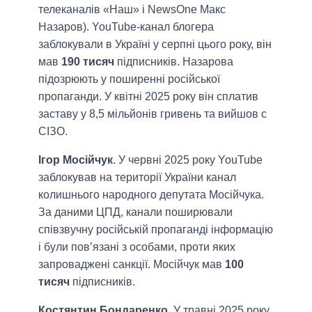
телеканалів «Наш» і NewsOne Макс
Назаров). YouTube-канал блогера
заблокували в Україні у серпні цього року, він
мав
190 тисяч
підписників. Назарова
підозрюють у поширенні російської
пропаганди. У квітні 2025 року він сплатив
заставу у 8,5 мільйонів гривень та вийшов с
СІЗО.
Ігор Мосійчук
. У червні 2025 року YouTube
заблокував на території України канал
колишнього народного депутата Мосійчука.
За даними ЦПД, канали поширювали
співзвучну російській пропаганді інформацію
і були пов’язані з особами, проти яких
запроваджені санкції. Мосійчук мав
100
тисяч
підписників.
Костянтин Бондаренко
. У травні 2025 року