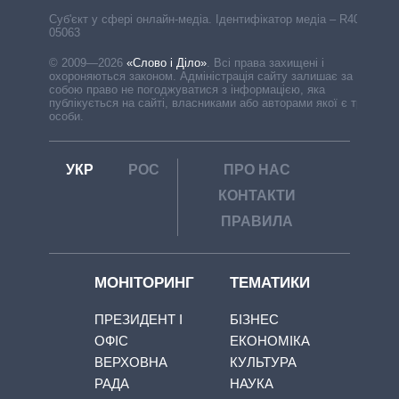
Cуб'єкт у сфері онлайн-медіа. Ідентифікатор медіа – R40-
05063
© 2009—2026
«Слово і Діло»
.
Всі права захищені і
охороняються законом. Адміністрація сайту залишає за
собою право не погоджуватися з інформацією, яка
публікується на сайті, власниками або авторами якої є треті
особи.
УКР
РОС
ПРО НАС
КОНТАКТИ
ПРАВИЛА
МОНІТОРИНГ
ТЕМАТИКИ
ПРЕЗИДЕНТ І
БІЗНЕС
ОФІС
ЕКОНОМІКА
ВЕРХОВНА
КУЛЬТУРА
РАДА
НАУКА