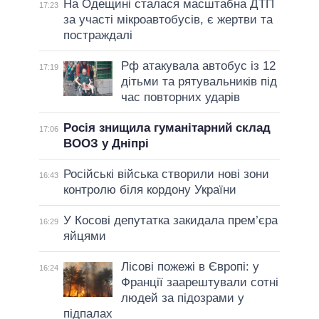
На Одещині сталася масштабна ДТП
17:23
за участі мікроавтобусів, є жертви та
постраждалі
Рф атакувала автобус із 12
17:19
дітьми та рятувальників під
час повторних ударів
Росія знищила гуманітарний склад
17:06
ВООЗ у Дніпрі
Російські війська створили нові зони
16:43
контролю біля кордону України
У Косові депутатка закидала прем’єра
16:29
яйцями
Лісові пожежі в Європі: у
16:24
Франції заарештували сотні
людей за підозрами у
підпалах