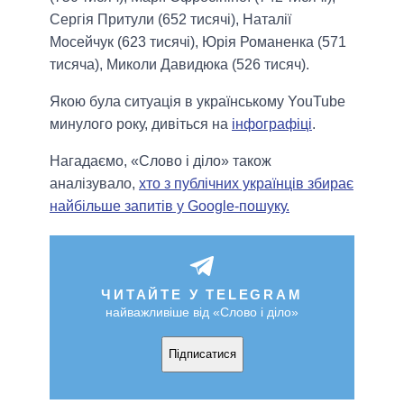
Сергія Притули (652 тисячі), Наталії
Мосейчук (623 тисячі), Юрія Романенка (571
тисяча), Миколи Давидюка (526 тисяч).
Якою була ситуація в українському YouTube
минулого року, дивіться на
інфографіці
.
Нагадаємо, «Слово і діло» також
аналізувало,
хто з публічних українців збирає
найбільше запитів у Google-пошуку.
ЧИТАЙТЕ У TELEGRAM
найважливіше від «Слово і діло»
Підписатися