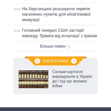
На Херсонщині розширили перелік
15:53
населених пунктів для обов'язкової
евакуації
Головний генерал США застеріг
15:34
команду Трампа від ескалації з Іраном
Більше новин
ІНФОГРАФІКА
 як
Скільки картоплі
и за
вирощували в Україні
до і під час великої
2027-
війни