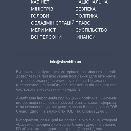
КАБІНЕТ
НАЦІОНАЛЬНА
МІНІСТРІВ
БЕЗПЕКА
ГОЛОВИ
ПОЛІТИКА
ОБЛАДМІНІСТРАЦІЙ
ПРАВО
МЕРИ МІСТ
СУСПІЛЬСТВО
ВСІ ПЕРСОНИ
ФІНАНСИ
info@slovoidilo.ua
Використання будь-яких матеріалів, розміщених на сайті,
дозволяється при вказуванні посилання (для інтернет-видань
— гіперпосилання) на www.slovoidilo.ua. Посилання
(гіперпосилання) обов’язкове незалежно від повного або
часткового використання матеріалів.
Аналітична інформація про обіцянки політиків і чиновників,
що розміщені на порталі slovoidilo.ua, а також інформація про
стан виконання цих обіцянок, зібрана й опрацьована ТОВ «ІА
Слово і Діло» і є власністю ТОВ «ІА Слово і Діло».
Інфографіки, розміщені на порталі slovoidilo.ua, створені ГО
«Система народного контролю Слово і Діло» і є власністю
ГО «Система народного контролю Слово і Діло».