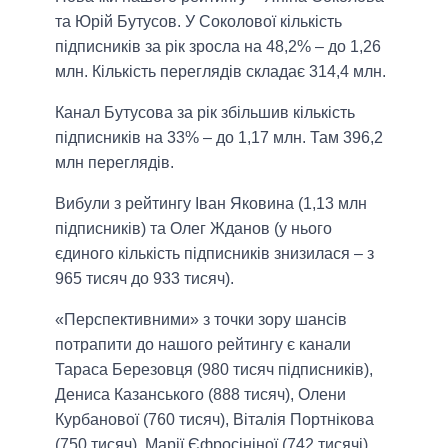
та Юрій Бутусов. У Соколової кількість
підписників за рік зросла на 48,2% – до 1,26
млн. Кількість переглядів складає 314,4 млн.
Канал Бутусова за рік збільшив кількість
підписників на 33% – до 1,17 млн. Там 396,2
млн переглядів.
Вибули з рейтингу Іван Яковина (1,13 млн
підписників) та Олег Жданов (у нього
єдиного кількість підписників знизилася – з
965 тисяч до 933 тисяч).
«Перспективними» з точки зору шансів
потрапити до нашого рейтингу є канали
Тараса Березовця (980 тисяч підписників),
Дениса Казанського (888 тисяч), Олени
Курбанової (760 тисяч), Віталія Портнікова
(750 тисяч), Марії Єфросініної (742 тисячі),