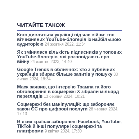
ЧИТАЙТЕ ТАКОЖ
Кого дивляться українці під час війни: топ
вітчизняних YouTube-блогерів із найбільшою
аудиторією
24 жовтня 2022, 11:34
Як змінилася кількість підписників у топових
YouTube-блогерів, які розповідають про
війну
24 жовтня 2023, 14:40
Google Trends в обличчях: хто з публічних
українців збирає більше запитів у пошуку
30
липня 2024, 18:34
Маск заявив, що інтерв'ю Трампа та його
обговорення в соцмережі X зібрали мільярд
переглядів
13 серпня 2024, 10:21
Соцмережі без маніпуляцій: що забороняє
закон ЄС про цифрові послуги
28 червня 2024,
17:13
В яких країнах заборонені Facebook, YouTube,
TikTok й інші популярні соцмережі та
платформи
9 квітня 2024, 17:30