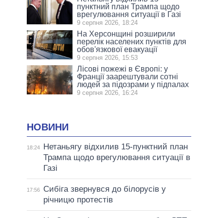
пунктний план Трампа щодо
врегулювання ситуації в Газі
9 серпня 2026, 18:24
На Херсонщині розширили
перелік населених пунктів для
обов'язкової евакуації
9 серпня 2026, 15:53
Лісові пожежі в Європі: у
Франції заарештували сотні
людей за підозрами у підпалах
9 серпня 2026, 16:24
НОВИНИ
Нетаньягу відхилив 15-пунктний план
18:24
Трампа щодо врегулювання ситуації в
Газі
Сибіга звернувся до білорусів у
17:56
річницю протестів