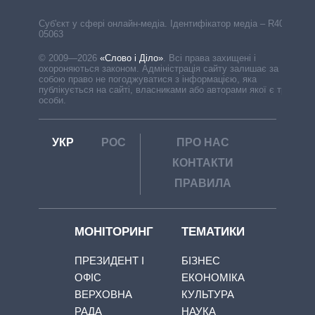
Cуб'єкт у сфері онлайн-медіа. Ідентифікатор медіа – R40-
05063
© 2009—2026
«Слово і Діло»
.
Всі права захищені і
охороняються законом. Адміністрація сайту залишає за
собою право не погоджуватися з інформацією, яка
публікується на сайті, власниками або авторами якої є треті
особи.
УКР
РОС
ПРО НАС
КОНТАКТИ
ПРАВИЛА
МОНІТОРИНГ
ТЕМАТИКИ
ПРЕЗИДЕНТ І
БІЗНЕС
ОФІС
ЕКОНОМІКА
ВЕРХОВНА
КУЛЬТУРА
РАДА
НАУКА