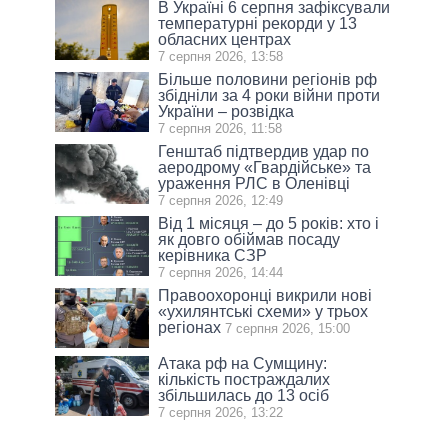
В Україні 6 серпня зафіксували
температурні рекорди у 13
обласних центрах
7 серпня 2026, 13:58
Більше половини регіонів рф
збідніли за 4 роки війни проти
України – розвідка
7 серпня 2026, 11:58
Генштаб підтвердив удар по
аеродрому «Гвардійське» та
ураження РЛС в Оленівці
7 серпня 2026, 12:49
Від 1 місяця – до 5 років: хто і
як довго обіймав посаду
керівника СЗР
7 серпня 2026, 14:44
Правоохоронці викрили нові
«ухилянтські схеми» у трьох
регіонах
7 серпня 2026, 15:00
Атака рф на Сумщину:
кількість постраждалих
збільшилась до 13 осіб
7 серпня 2026, 13:22