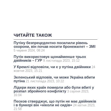
ЧИТАЙТЕ ТАКОЖ
Путіну безпрецедентно посилили рівень
охорони, він почав носити бронежилет – ЗМІ
5 червня 2024, 08:24
Путін використовує щонайменше трьох
двійників – ГУР
9 листопада 2023, 15:12
У Кремлі відповіли, чи є у путіна двійники
24
жовтня 2023, 15:21
Зеленський відповів, чи може Україна вбити
путіна
21 листопада 2023, 10:22
Лідери яких країн померли або були вбиті у
розпал збройного конфлікту
3 серпня 2023,
16:04
Пєсков стверджує, що путін не має двійників
і в бункері він «ніколи не сидів»
24 квітня 2023,
21:58