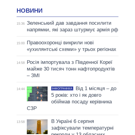
НОВИНИ
Зеленський дав завдання посилити
15:36
напрямки, які зараз штурмує армія рф
Правоохоронці викрили нові
15:00
«ухилянтські схеми» у трьох регіонах
Росія імпортувала з Південної Кореї
14:58
майже 30 тисяч тонн нафтопродуктів
– ЗМІ
Від 1 місяця – до
ІНФОГРАФІКА
14:44
5 років: хто і як довго
обіймав посаду керівника
СЗР
В Україні 6 серпня
13:58
зафіксували температурні
рекорди у 13 обласних