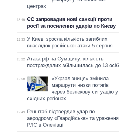
центрах
ЄС запровадив нові санкції проти
13:49
росії за посилення ударів по Києву
У Києві зросла кількість загиблих
13:33
внаслідок російської атаки 5 серпня
Атака рф на Сумщину: кількість
13:22
постраждалих збільшилась до 13 осіб
«Укрзалізниця» змінила
12:58
маршрути низки потягів
через безпекову ситуацію у
східних регіонах
Генштаб підтвердив удар по
12:49
аеродрому «Гвардійське» та ураження
РЛС в Оленівці