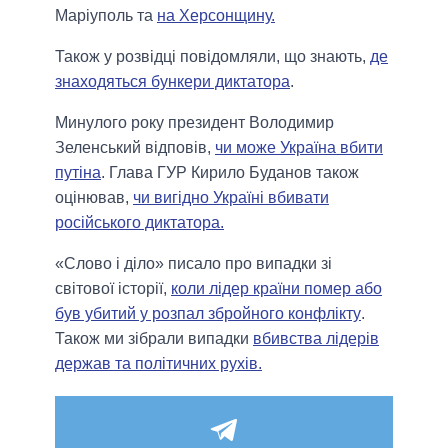
Маріуполь та
на Херсонщину.
Також у розвідці повідомляли, що знають,
де
знаходяться бункери диктатора
.
Минулого року президент Володимир
Зеленський відповів,
чи може Україна вбити
путіна
. Глава ГУР Кирило Буданов також
оцінював,
чи вигідно Україні вбивати
російського диктатора.
«Слово і діло» писало про випадки зі
світової історії,
коли лідер країни помер або
був убитий у розпал збройного конфлікту
.
Також ми зібрали випадки
вбивства лідерів
держав та політичних рухів.