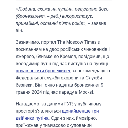
«Людина, схожа на путіна, регулярно його
(бронежилет, – ред.) використовує,
принаймні, останні п'ять років»,
– заявив
він.
Зазначимо, портал The Moscow Times з
посиланням на двох російських чиновників і
джерело, близьке до Кремля, повідомив, що
володимир путін під час виступів на публіці
почав носити бронежилет
за рекомендацією
Федеральної служби охорони та Служби
безпеки. Він точно надягав бронежилет 9
травня 2024 під час параду в Москві.
Нагадаємо, за даними ГУР, у публічному
просторі з'являються
щонайменше три
двійники путіна
. Один з них, ймовірно,
приїжджав у тимчасово окупований