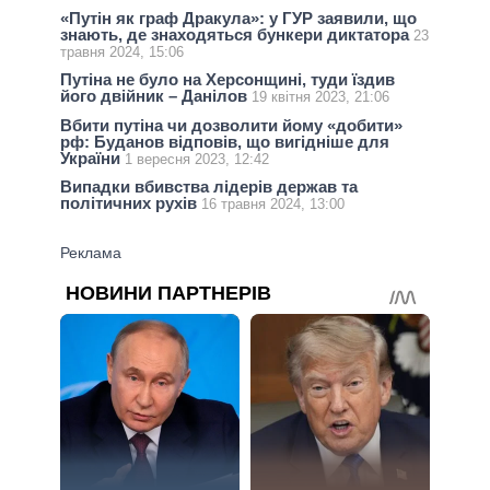
«Путін як граф Дракула»: у ГУР заявили, що
знають, де знаходяться бункери диктатора
23
травня 2024, 15:06
Путіна не було на Херсонщині, туди їздив
його двійник – Данілов
19 квітня 2023, 21:06
Вбити путіна чи дозволити йому «добити»
рф: Буданов відповів, що вигідніше для
України
1 вересня 2023, 12:42
Випадки вбивства лідерів держав та
політичних рухів
16 травня 2024, 13:00