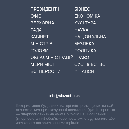
ПРЕЗИДЕНТ І
БІЗНЕС
ОФІС
ЕКОНОМІКА
ВЕРХОВНА
КУЛЬТУРА
РАДА
НАУКА
КАБІНЕТ
НАЦІОНАЛЬНА
МІНІСТРІВ
БЕЗПЕКА
ГОЛОВИ
ПОЛІТИКА
ОБЛАДМІНІСТРАЦІЙ
ПРАВО
МЕРИ МІСТ
СУСПІЛЬСТВО
ВСІ ПЕРСОНИ
ФІНАНСИ
info@slovoidilo.ua
Використання будь-яких матеріалів, розміщених на сайті,
дозволяється при вказуванні посилання (для інтернет-видань
— гіперпосилання) на www.slovoidilo.ua. Посилання
(гіперпосилання) обов’язкове незалежно від повного або
часткового використання матеріалів.