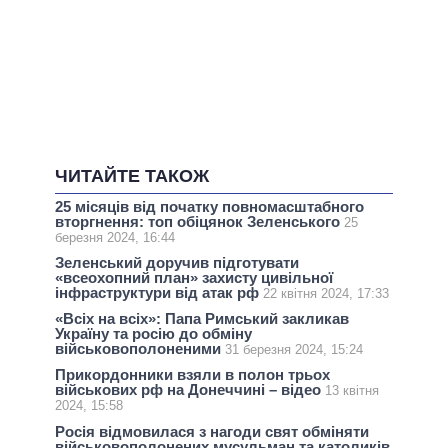
ЧИТАЙТЕ ТАКОЖ
25 місяців від початку повномасштабного
вторгнення: топ обіцянок Зеленського
25
березня 2024, 16:44
Зеленський доручив підготувати
«всеохопний план» захисту цивільної
інфраструктури від атак рф
22 квітня 2024, 17:33
«Всіх на всіх»: Папа Римський закликав
Україну та росію до обміну
військовополоненими
31 березня 2024, 15:24
Прикордонники взяли в полон трьох
військових рф на Донеччині – відео
13 квітня
2024, 15:58
Росія відмовилася з нагоди свят обміняти
військовополонених мусульман та католиків