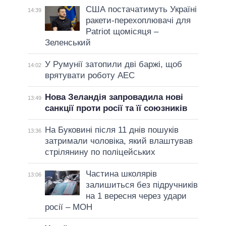
США постачатимуть Україні
14:39
ракети-перехоплювачі для
Patriot щомісяця –
Зеленський
У Румунії затопили дві баржі, щоб
14:02
врятувати роботу АЕС
Нова Зеландія запровадила нові
13:49
санкції проти росії та її союзників
На Буковині після 11 днів пошуків
13:36
затримали чоловіка, який влаштував
стрілянину по поліцейських
Частина школярів
13:06
залишиться без підручників
на 1 вересня через удари
росії – МОН