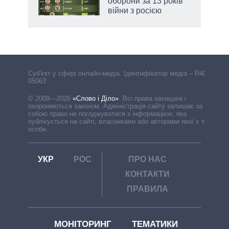
оборони за 13 років
війни з росією
Cуб'єкт у сфері онлайн-медіа. Ідентифікатор медіа – R40-
05063
© 2009—2026
«Слово і Діло»
.
Всі права захищені і
охороняються законом. Адміністрація сайту залишає за
собою право не погоджуватися з інформацією, яка
публікується на сайті, власниками або авторами якої є треті
особи.
УКР
РОС
ПРО НАС
КОНТАКТИ
ПРАВИЛА
МОНІТОРИНГ
ТЕМАТИКИ