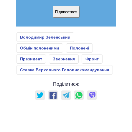
Підписатися
Володимир Зеленський
Обмін полоненими
Полонені
Президент
Звернення
Фронт
Ставка Верховного Головнокомандування
Поділитися: