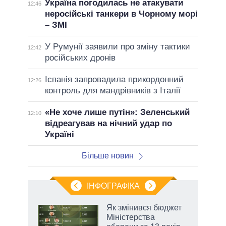
Україна погодилась не атакувати
12:46
неросійські танкери в Чорному морі
– ЗМІ
У Румунії заявили про зміну тактики
12:42
російських дронів
Іспанія запровадила прикордонний
12:26
контроль для мандрівників з Італії
«Не хоче лише путін»: Зеленський
12:10
відреагував на нічний удар по
Україні
Більше новин
ІНФОГРАФІКА
Як змінився бюджет
ть
Міністерства