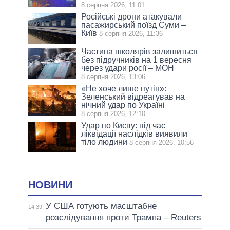
8 серпня 2026, 11:01
Російські дрони атакували
пасажирський поїзд Суми –
Київ
8 серпня 2026, 11:36
Частина школярів залишиться
без підручників на 1 вересня
через удари росії – МОН
8 серпня 2026, 13:06
«Не хоче лише путін»:
Зеленський відреагував на
нічний удар по Україні
8 серпня 2026, 12:10
Удар по Києву: під час
ліквідації наслідків виявили
тіло людини
8 серпня 2026, 10:56
НОВИНИ
У США готують масштабне
14:39
розслідування проти Трампа – Reuters