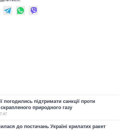
лії погодились підтримати санкції проти
 скрапленого природного газу
7:47
чилася до постачань Україні крилатих ракет