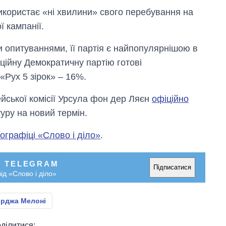
аспірантуру
використає «ні хвилини» свого перебування на
ї кампанії.
и опитуваннями, її партія є найпопулярнішою в
зиційну Демократичну партію готові
«Рух 5 зірок» – 16%.
ської комісії Урсула фон дер Ляєн
офіційно
уру на новий термін.
ографіці «Слово і діло»
.
У TELEGRAM
Підписатися
ід «Слово і діло»
рджа Мелоні
ділитися: