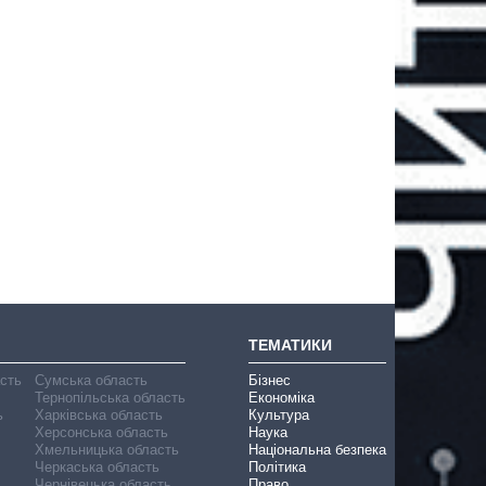
ТЕМАТИКИ
асть
Сумська область
Бізнес
Тернопільська область
Економіка
ь
Харківська область
Культура
Херсонська область
Наука
Хмельницька область
Національна безпека
Черкаська область
Політика
Чернівецька область
Право