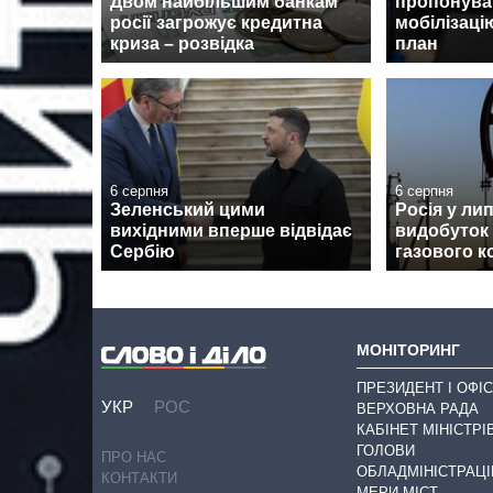
Двом найбільшим банкам
пропонува
росії загрожує кредитна
мобілізаці
криза – розвідка
план
6 серпня
6 серпня
Зеленський цими
Росія у ли
вихідними вперше відвідає
видобуток
Сербію
газового к
МОНІТОРИНГ
ПРЕЗИДЕНТ І ОФІС
УКР
РОС
ВЕРХОВНА РАДА
КАБІНЕТ МІНІСТРІ
ГОЛОВИ
ПРО НАС
ОБЛАДМІНІСТРАЦІ
КОНТАКТИ
МЕРИ МІСТ