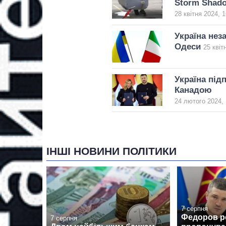
Storm Shad
28 квітня 2024, 1
Україна нез
Одеси
25 квіт
Україна під
Канадою
24 лютого 2024, 
ІНШІ НОВИНИ ПОЛІТИКИ
7 серпня
Федоров ро
7 серпня