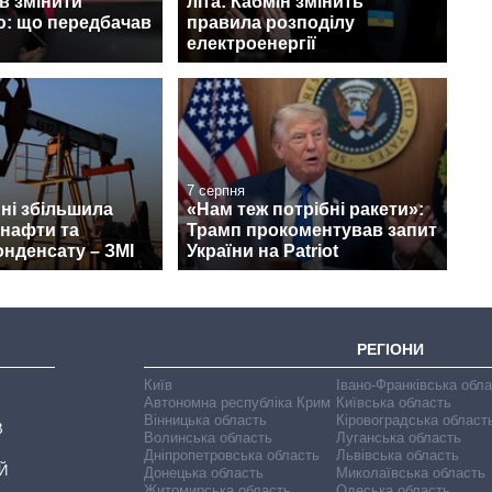
в змінити
літа: Кабмін змінить
ю: що передбачав
правила розподілу
електроенергії
7 серпня
пні збільшила
«Нам теж потрібні ракети»:
 нафти та
Трамп прокоментував запит
онденсату – ЗМІ
України на Patriot
РЕГІОНИ
Київ
Івано-Франківська обл
Автономна республіка Крим
Київська область
Вінницька область
Кіровоградська област
В
Волинська область
Луганська область
Дніпропетровська область
Львівська область
Й
Донецька область
Миколаївська область
Житомирська область
Одеська область