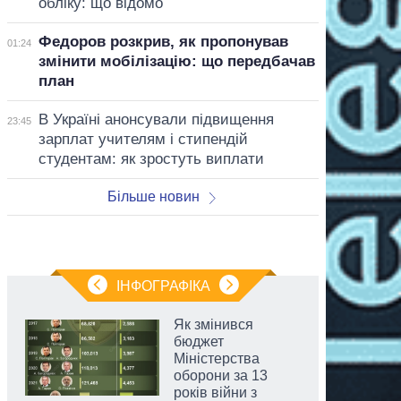
обліку: що відомо
Федоров розкрив, як пропонував
01:24
змінити мобілізацію: що передбачав
план
В Україні анонсували підвищення
23:45
зарплат учителям і стипендій
студентам: як зростуть виплати
Більше новин
ІНФОГРАФІКА
Як змінився
бюджет
Міністерства
оборони за 13
років війни з