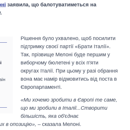
ні
заявила, що балотуватиметься на
.
Рішення було ухвалено, щоб посилити
підтримку своєї партії «Брати Італії».
Так, прізвище Мелоні буде першим у
виборчому бюлетені у всіх п'яти
і
округах Італії. При цьому у разі обрання
вона має намір відмовитись від поста в
аїн
Європарламенті.
«Ми хочемо зробити в Європі те саме,
Як за 10 років
що ми зробили в Італії...Створити
змінилася кількість
більшість, яка об'єднає
вступників на
бакалаврат,
их в опозицію»,
– сказала Мелоні.
магістратуру та