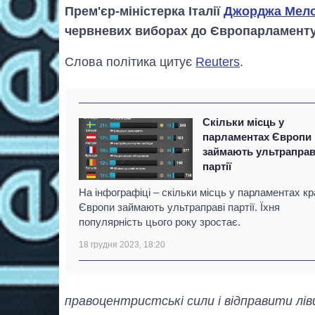
Прем'єр-міністерка Італії
Джорджа Мело
червневих виборах до Європарламенту
Слова політика цитує
Reuters
.
Скільки місць у
парламентах Європи
займають ультраправ
партії
На інфографіці – скільки місць у парламентах кр
Європи займають ультраправі партії. Їхня
популярність цього року зростає.
18 грудня 2023, 18:20
правоцентристські сили і відправити лів