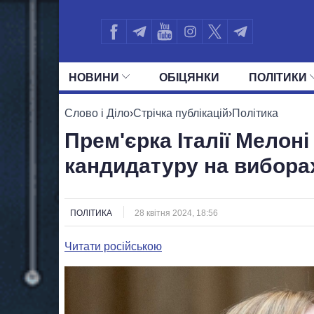
НОВИНИ
ОБIЦЯНКИ
ПОЛIТИКИ
УСІ ПОЛІТИКИ
ПРЕЗИДЕНТ І ОФ
Слово і Діло
›
Стрічка публікацій
›
Політика
Прем'єрка Італії Мелон
кандидатуру на вибора
ПОЛІТИКА
28 квітня 2024, 18:56
Читати російською