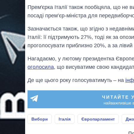
Прем'єрка Італії також пообіцяла, що не 
посаді прем’єр-міністра для передвиборчо
Зазначається також, що згідно з недавнім
Італії: її підтримують 27%, тоді як за опо
проголосувати приблизно 20%, а за лівий 
Нагадаємо, у лютому президентка Європей
оголосила
, що висуватиме свою кандидат
Де ще цього року голосуватимуть – на
інф
ЧИТАЙТЕ 
найважливіше в
Вибори
Італія
Європарламент
Джо
По