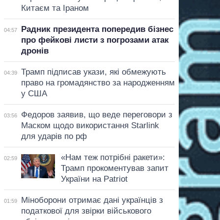
Китаєм та Іраном
Радник президента попередив бізнес
04:57
про фейкові листи з погрозами атак
дронів
Трамп підписав укази, які обмежують
04:39
право на громадянство за народженням
у США
Федоров заявив, що веде переговори з
03:56
Маском щодо використання Starlink
для ударів по рф
«Нам теж потрібні ракети»:
02:59
Трамп прокоментував запит
України на Patriot
Міноборони отримає дані українців з
01:59
податкової для звірки військового