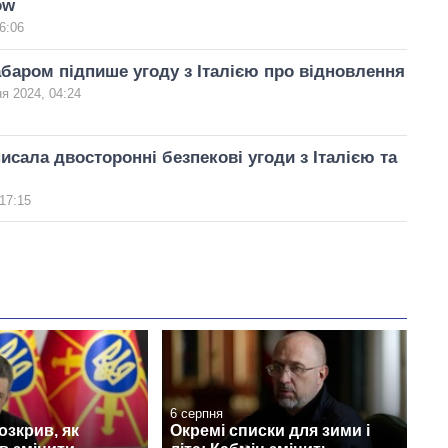
ow
6:06
абаром підпише угоду з Італією про відновлення
ня 2024, 04:24
писала двосторонні безпекові угоди з Італією та
17:15
6 серпня
зкрив, як
Окремі списки для зими і