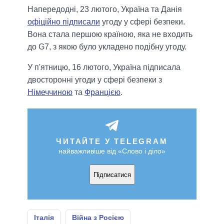
Напередодні, 23 лютого, Україна та Данія
офіційно підписали
угоду у сфері безпеки.
Вона стала першою країною, яка не входить
до G7, з якою було укладено подібну угоду.
У п'ятницю, 16 лютого, Україна підписала
двосторонні угоди у сфері безпеки з
Німеччиною
та
Францією
.
ЧИТАЙТЕ У TELEGRAM
найважливіше від «Слово і діло»
Підписатися
Італія
Війна з Росією