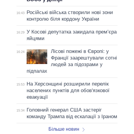
Російські війська створили нові зони
16:43
контролю біля кордону України
У Косові депутатка закидала прем’єра
16:29
яйцями
Лісові пожежі в Європі: у
16:24
Франції заарештували сотні
людей за підозрами у
підпалах
На Херсонщині розширили перелік
15:53
населених пунктів для обов'язкової
евакуації
Головний генерал США застеріг
15:34
команду Трампа від ескалації з Іраном
Більше новин