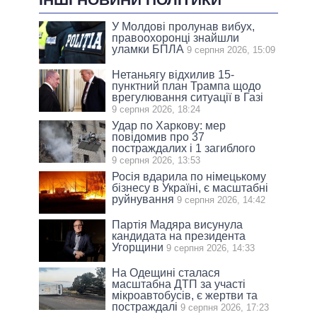
У Молдові пролунав вибух,
правоохоронці знайшли
уламки БПЛА
9 серпня 2026, 15:09
Нетаньягу відхилив 15-
пунктний план Трампа щодо
врегулювання ситуації в Газі
9 серпня 2026, 18:24
Удар по Харкову: мер
повідомив про 37
постраждалих і 1 загиблого
9 серпня 2026, 13:53
Росія вдарила по німецькому
бізнесу в Україні, є масштабні
руйнування
9 серпня 2026, 14:42
Партія Мадяра висунула
кандидата на президента
Угорщини
9 серпня 2026, 14:33
На Одещині сталася
масштабна ДТП за участі
мікроавтобусів, є жертви та
постраждалі
9 серпня 2026, 17:23