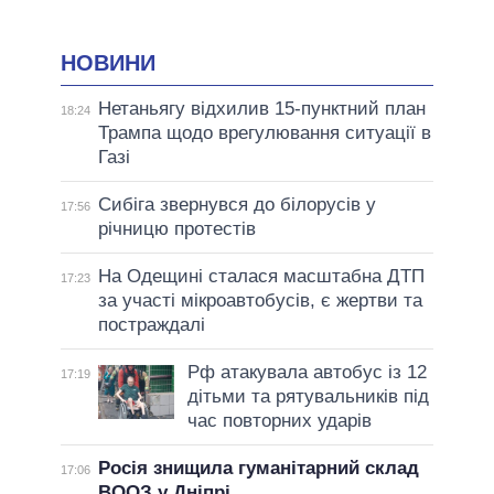
НОВИНИ
Нетаньягу відхилив 15-пунктний план
18:24
Трампа щодо врегулювання ситуації в
Газі
Сибіга звернувся до білорусів у
17:56
річницю протестів
На Одещині сталася масштабна ДТП
17:23
за участі мікроавтобусів, є жертви та
постраждалі
Рф атакувала автобус із 12
17:19
дітьми та рятувальників під
час повторних ударів
Росія знищила гуманітарний склад
17:06
ВООЗ у Дніпрі