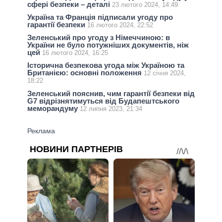
сфері безпеки – деталі
23 лютого 2024, 14:49
Україна та Франція підписали угоду про
гарантії безпеки
16 лютого 2024, 22:52
Зеленський про угоду з Німеччиною: в
України не було потужніших документів, ніж
цей
16 лютого 2024, 16:25
Історична безпекова угода між Україною та
Британією: основні положення
12 січня 2024,
18:22
Зеленський пояснив, чим гарантії безпеки від
G7 відрізнятимуться від Будапештського
меморандуму
12 липня 2023, 21:34