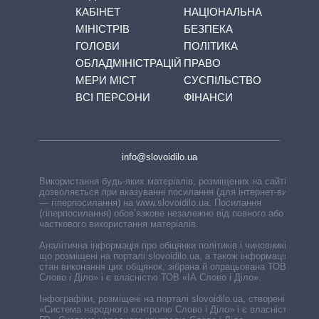
КАБІНЕТ
НАЦІОНАЛЬНА
МІНІСТРІВ
БЕЗПЕКА
ГОЛОВИ
ПОЛІТИКА
ОБЛАДМІНІСТРАЦІЙ
ПРАВО
МЕРИ МІСТ
СУСПІЛЬСТВО
ВСІ ПЕРСОНИ
ФІНАНСИ
info@slovoidilo.ua
Використання будь-яких матеріалів, розміщених на сайті,
дозволяється при вказуванні посилання (для інтернет-видань
— гіперпосилання) на www.slovoidilo.ua. Посилання
(гіперпосилання) обов’язкове незалежно від повного або
часткового використання матеріалів.
Аналітична інформація про обіцянки політиків і чиновників,
що розміщені на порталі slovoidilo.ua, а також інформація про
стан виконання цих обіцянок, зібрана й опрацьована ТОВ «ІА
Слово і Діло» і є власністю ТОВ «ІА Слово і Діло».
Інфографіки, розміщені на порталі slovoidilo.ua, створені ГО
«Система народного контролю Слово і Діло» і є власністю