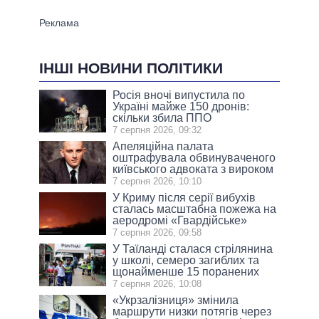
ІНШІ НОВИНИ ПОЛІТИКИ
Росія вночі випустила по
Україні майже 150 дронів:
скільки збила ППО
7 серпня 2026, 09:32
Апеляційна палата
оштрафувала обвинуваченого
київського адвоката з вироком
7 серпня 2026, 10:10
У Криму після серії вибухів
сталась масштабна пожежа на
аеродромі «Гвардійське»
7 серпня 2026, 09:58
У Таїланді сталася стрілянина
у школі, семеро загиблих та
щонайменше 15 поранених
7 серпня 2026, 10:08
«Укрзалізниця» змінила
маршрути низки потягів через