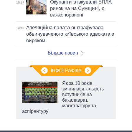
Окупанти атакували БПЛА
10:27
ринок на на Сумщині, є
важкопоранені
Апеляційна палата оштрафувала
10:10
обвинуваченого київського адвоката з
вироком
Більше новин
ІНФОГРАФІКА
Як за 10 років
раїні
змінилася кількість
ої
вступників на
бакалаврат,
магістратуру та
аспірантуру