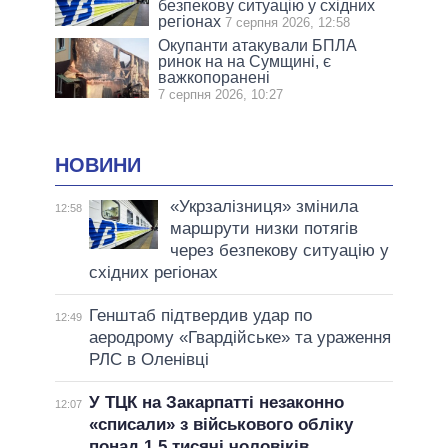
безпекову ситуацію у східних
регіонах
7 серпня 2026, 12:58
Окупанти атакували БПЛА
ринок на на Сумщині, є
важкопоранені
7 серпня 2026, 10:27
НОВИНИ
«Укрзалізниця» змінила
12:58
маршрути низки потягів
через безпекову ситуацію у
східних регіонах
Генштаб підтвердив удар по
12:49
аеродрому «Гвардійське» та ураження
РЛС в Оленівці
У ТЦК на Закарпатті незаконно
12:07
«списали» з військового обліку
понад 1,5 тисячі чоловіків