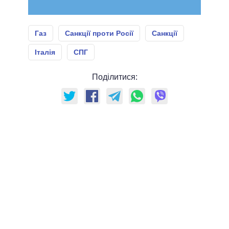
Газ
Санкції проти Росії
Санкції
Італія
СПГ
Поділитися: