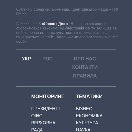
Cуб'єкт у сфері онлайн-медіа. Ідентифікатор медіа – R40-
05063
© 2009—2026
«Слово і Діло»
.
Всі права захищені і
охороняються законом. Адміністрація сайту залишає за
собою право не погоджуватися з інформацією, яка
публікується на сайті, власниками або авторами якої є треті
особи.
УКР
РОС
ПРО НАС
КОНТАКТИ
ПРАВИЛА
МОНІТОРИНГ
ТЕМАТИКИ
ПРЕЗИДЕНТ І
БІЗНЕС
ОФІС
ЕКОНОМІКА
ВЕРХОВНА
КУЛЬТУРА
РАДА
НАУКА