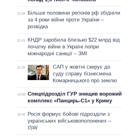
Більше половини регіонів рф збідніли
11:58
за 4 роки війни проти України –
розвідка
КНДР заробила близько $22 млрд від
11:41
початку війни в Україні попри
міжнародні санкції – ЗМІ
САП у жовтні скерує до
11:20
суду справу бізнесмена
Комарницького про землю
Спецпідрозділ ГУР знищив ворожий
10:58
комплекс «Панцирь-С1» у Криму
Росія формує бойові підрозділи з
10:45
українських військовополонених –
ISW