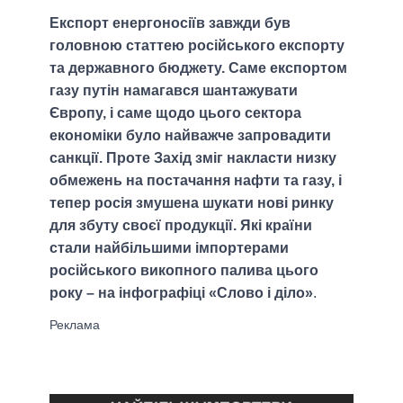
Експорт енергоносіїв завжди був
головною статтею російського експорту
та державного бюджету. Саме експортом
газу путін намагався шантажувати
Європу, і саме щодо цього сектора
економіки було найважче запровадити
санкції. Проте Захід зміг накласти низку
обмежень на постачання нафти та газу, і
тепер росія змушена шукати нові ринку
для збуту своєї продукції. Які країни
стали найбільшими імпортерами
російського викопного палива цього
року – на інфографіці «Слово і діло»
.