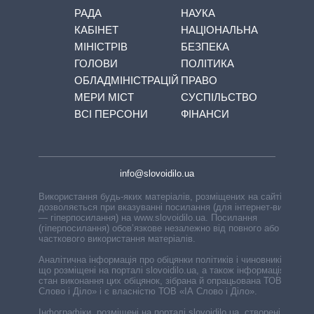
РАДА
НАУКА
КАБІНЕТ
НАЦІОНАЛЬНА
МІНІСТРІВ
БЕЗПЕКА
ГОЛОВИ
ПОЛІТИКА
ОБЛАДМІНІСТРАЦІЙ
ПРАВО
МЕРИ МІСТ
СУСПІЛЬСТВО
ВСІ ПЕРСОНИ
ФІНАНСИ
info@slovoidilo.ua
Використання будь-яких матеріалів, розміщених на сайті,
дозволяється при вказуванні посилання (для інтернет-видань
— гіперпосилання) на www.slovoidilo.ua. Посилання
(гіперпосилання) обов’язкове незалежно від повного або
часткового використання матеріалів.
Аналітична інформація про обіцянки політиків і чиновників,
що розміщені на порталі slovoidilo.ua, а також інформація про
стан виконання цих обіцянок, зібрана й опрацьована ТОВ «ІА
Слово і Діло» і є власністю ТОВ «ІА Слово і Діло».
Інфографіки, розміщені на порталі slovoidilo.ua, створені ГО