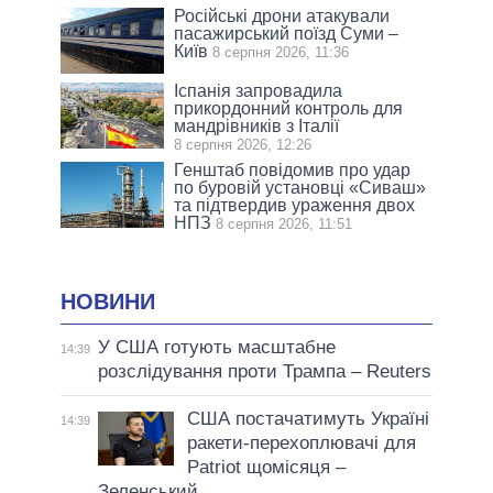
Російські дрони атакували
пасажирський поїзд Суми –
Київ
8 серпня 2026, 11:36
Іспанія запровадила
прикордонний контроль для
мандрівників з Італії
8 серпня 2026, 12:26
Генштаб повідомив про удар
по буровій установці «Сиваш»
та підтвердив ураження двох
НПЗ
8 серпня 2026, 11:51
НОВИНИ
У США готують масштабне
14:39
розслідування проти Трампа – Reuters
США постачатимуть Україні
14:39
ракети-перехоплювачі для
Patriot щомісяця –
Зеленський