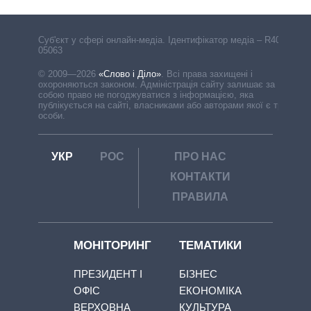
Cуб'єкт у сфері онлайн-медіа. Ідентифікатор медіа – R40-
05063
© 2009—2026
«Слово і Діло»
.
Всі права захищені і
охороняються законом. Адміністрація сайту залишає за
собою право не погоджуватися з інформацією, яка
публікується на сайті, власниками або авторами якої є треті
особи.
УКР
РОС
ПРО НАС
КОНТАКТИ
ПРАВИЛА
МОНІТОРИНГ
ТЕМАТИКИ
ПРЕЗИДЕНТ І
БІЗНЕС
ОФІС
ЕКОНОМІКА
ВЕРХОВНА
КУЛЬТУРА