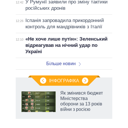
У Румунії заявили про зміну тактики
12:42
російських дронів
Іспанія запровадила прикордонний
12:26
контроль для мандрівників з Італії
«Не хоче лише путін»: Зеленський
12:10
відреагував на нічний удар по
Україні
Більше новин
ІНФОГРАФІКА
Як змінився бюджет
ть
Міністерства
оборони за 13 років
війни з росією