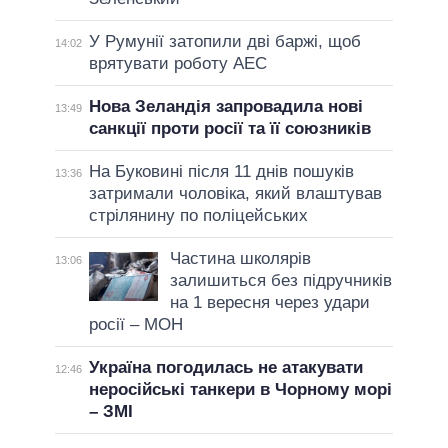
У Румунії затопили дві баржі, щоб
14:02
врятувати роботу АЕС
Нова Зеландія запровадила нові
13:49
санкції проти росії та її союзників
На Буковині після 11 днів пошуків
13:36
затримали чоловіка, який влаштував
стрілянину по поліцейських
Частина школярів
13:06
залишиться без підручників
на 1 вересня через удари
росії – МОН
Україна погодилась не атакувати
12:46
неросійські танкери в Чорному морі
– ЗМІ