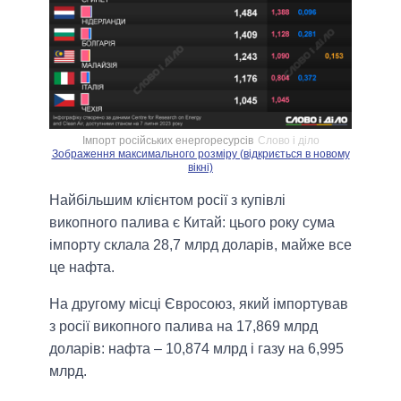
Імпорт російських енергоресурсів
Слово і діло
Зображення максимального розміру (відкриється в новому
вікні)
Найбільшим клієнтом росії з купівлі
викопного палива є Китай: цього року сума
імпорту склала 28,7 млрд доларів, майже все
це нафта.
На другому місці Євросоюз, який імпортував
з росії викопного палива на 17,869 млрд
доларів: нафта – 10,874 млрд і газу на 6,995
млрд.