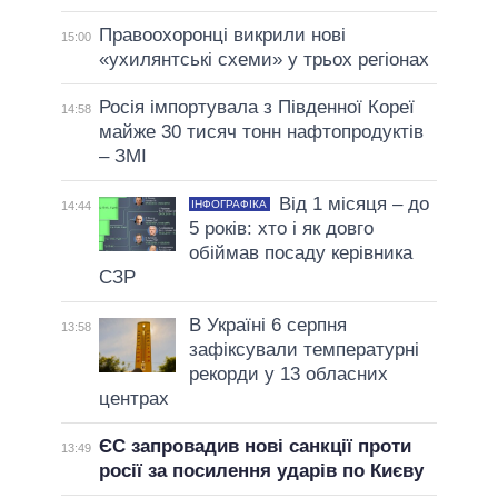
Правоохоронці викрили нові
15:00
«ухилянтські схеми» у трьох регіонах
Росія імпортувала з Південної Кореї
14:58
майже 30 тисяч тонн нафтопродуктів
– ЗМІ
Від 1 місяця – до
ІНФОГРАФІКА
14:44
5 років: хто і як довго
обіймав посаду керівника
СЗР
В Україні 6 серпня
13:58
зафіксували температурні
рекорди у 13 обласних
центрах
ЄС запровадив нові санкції проти
13:49
росії за посилення ударів по Києву