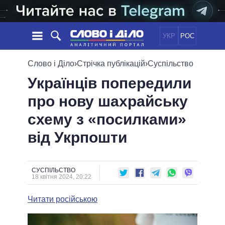
УКР
РОС
НОВИНИ
Слово і Діло
›
Стрічка публікацій
›
Суспільство
Українців попередили
ОБIЦЯНКИ
СТРІЧКА
ПОЛІТИКА
про нову шахрайську
ПОДІЇ
ЕКОНОМІКА
ПОЛIТИКИ
схему з «посилками»
СТАТТІ
СУСПІЛЬСТВО
ІНФОГРАФІКА
ДУМКИ
СВІТ
УСІ ПОЛІТИКИ
від Укрпошти
ОГЛЯДИ
ПРЕЗИДЕНТ І ОФІС
ВІДЕО
ДАЙДЖЕСТИ
ВЕРХОВНА РАДА
СУСПІЛЬСТВО
ПІДТРИМАТИ
КАБІНЕТ МІНІСТРІВ
18 квітня 2024, 20:22
ГОЛОВИ ОБЛАДМІНІСТРАЦІЙ
ПОРІВНЯННЯ ПОЛІТИКІВ
Читати російською
МЕРИ МІСТ
ВСІ ПЕРСОНИ