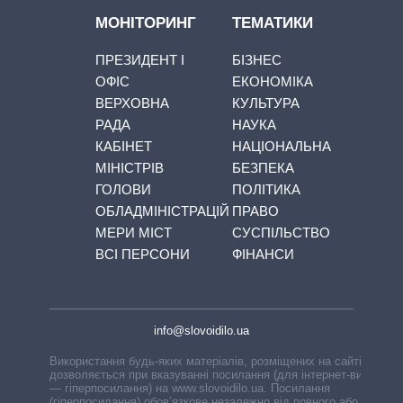
МОНІТОРИНГ
ТЕМАТИКИ
ПРЕЗИДЕНТ І
БІЗНЕС
ОФІС
ЕКОНОМІКА
ВЕРХОВНА
КУЛЬТУРА
РАДА
НАУКА
КАБІНЕТ
НАЦІОНАЛЬНА
МІНІСТРІВ
БЕЗПЕКА
ГОЛОВИ
ПОЛІТИКА
ОБЛАДМІНІСТРАЦІЙ
ПРАВО
МЕРИ МІСТ
СУСПІЛЬСТВО
ВСІ ПЕРСОНИ
ФІНАНСИ
info@slovoidilo.ua
Використання будь-яких матеріалів, розміщених на сайті,
дозволяється при вказуванні посилання (для інтернет-видань
— гіперпосилання) на www.slovoidilo.ua. Посилання
(гіперпосилання) обов’язкове незалежно від повного або