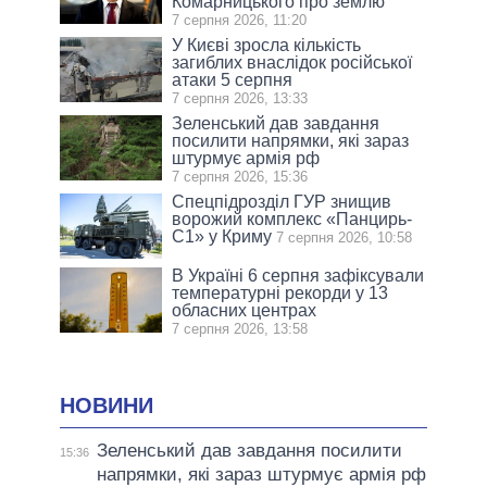
Комарницького про землю
7 серпня 2026, 11:20
У Києві зросла кількість
загиблих внаслідок російської
атаки 5 серпня
7 серпня 2026, 13:33
Зеленський дав завдання
посилити напрямки, які зараз
штурмує армія рф
7 серпня 2026, 15:36
Спецпідрозділ ГУР знищив
ворожий комплекс «Панцирь-
С1» у Криму
7 серпня 2026, 10:58
В Україні 6 серпня зафіксували
температурні рекорди у 13
обласних центрах
7 серпня 2026, 13:58
НОВИНИ
Зеленський дав завдання посилити
15:36
напрямки, які зараз штурмує армія рф