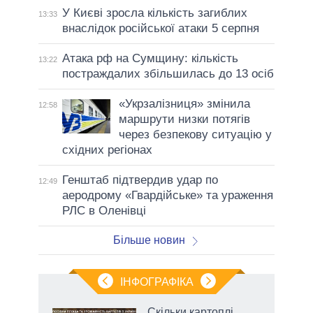
У Києві зросла кількість загиблих
13:33
внаслідок російської атаки 5 серпня
Атака рф на Сумщину: кількість
13:22
постраждалих збільшилась до 13 осіб
«Укрзалізниця» змінила
12:58
маршрути низки потягів
через безпекову ситуацію у
східних регіонах
Генштаб підтвердив удар по
12:49
аеродрому «Гвардійське» та ураження
РЛС в Оленівці
Більше новин
ІНФОГРАФІКА
Скільки картоплі