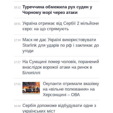
Туреччина обмежила рух суден у
18:12
Чорному морі через атаки
Україна отримає від Сербії 2 мільйони
18:01
євро: на що спрямують
Маск не дає Україні використовувати
17:34
Starlink для ударів по рф і закликає до
угоди
На Сумщині помер чоловік, поранений
17:27
внаслідок ворожої атаки на ринок в
Білопіллі
Окупанти отримали вказівку
17:01
на «вільне полювання» на
Херсонщині – ОВА
Сербія допоможе відбудувати одне з
16:48
українських міст