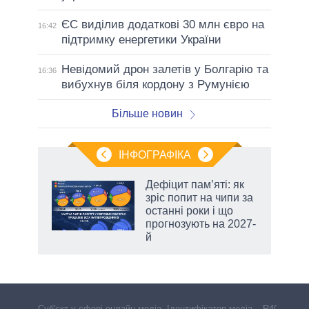
ЄС виділив додаткові 30 млн євро на
16:42
підтримку енергетики України
Невідомий дрон залетів у Болгарію та
16:36
вибухнув біля кордону з Румунією
Більше новин
ІНФОГРАФІКА
 5
Дефіцит пам’яті: як
вго
зріс попит на чипи за
останні роки і що
прогнозують на 2027-
й
Cуб'єкт у сфері онлайн-медіа. Ідентифікатор медіа – R40-