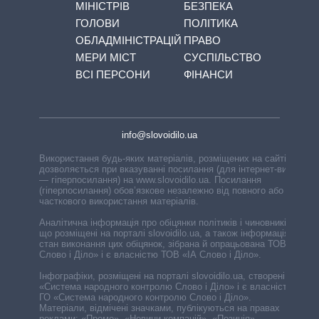
МІНІСТРІВ
БЕЗПЕКА
ГОЛОВИ
ПОЛІТИКА
ОБЛАДМІНІСТРАЦІЙ
ПРАВО
МЕРИ МІСТ
СУСПІЛЬСТВО
ВСІ ПЕРСОНИ
ФІНАНСИ
info@slovoidilo.ua
Використання будь-яких матеріалів, розміщених на сайті,
дозволяється при вказуванні посилання (для інтернет-видань
— гіперпосилання) на www.slovoidilo.ua. Посилання
(гіперпосилання) обов’язкове незалежно від повного або
часткового використання матеріалів.
Аналітична інформація про обіцянки політиків і чиновників,
що розміщені на порталі slovoidilo.ua, а також інформація про
стан виконання цих обіцянок, зібрана й опрацьована ТОВ «ІА
Слово і Діло» і є власністю ТОВ «ІА Слово і Діло».
Інфографіки, розміщені на порталі slovoidilo.ua, створені ГО
«Система народного контролю Слово і Діло» і є власністю
ГО «Система народного контролю Слово і Діло».
Матеріали, відмічені значками, публікуються на правах
реклами: «Промо», «Новини компаній», «Позиція»,