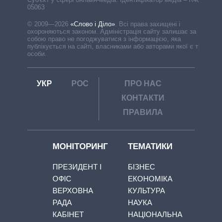
05063
© 2009—2026
«Слово і Діло»
.
Всі права захищені і
охороняються законом. Адміністрація сайту залишає за
собою право не погоджуватися з інформацією, яка
публікується на сайті, власниками або авторами якої є треті
особи.
УКР
РОС
ПРО НАС
КОНТАКТИ
ПРАВИЛА
МОНІТОРИНГ
ТЕМАТИКИ
ПРЕЗИДЕНТ І
БІЗНЕС
ОФІС
ЕКОНОМІКА
ВЕРХОВНА
КУЛЬТУРА
РАДА
НАУКА
КАБІНЕТ
НАЦІОНАЛЬНА