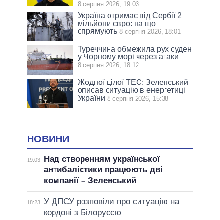
8 серпня 2026, 19:03
Україна отримає від Сербії 2
мільйони євро: на що
спрямують
8 серпня 2026, 18:01
Туреччина обмежила рух суден
у Чорному морі через атаки
8 серпня 2026, 18:12
Жодної цілої ТЕС: Зеленський
описав ситуацію в енергетиці
України
8 серпня 2026, 15:38
НОВИНИ
Над створенням української
19:03
антибалістики працюють дві
компанії – Зеленський
У ДПСУ розповіли про ситуацію на
18:23
кордоні з Білоруссю